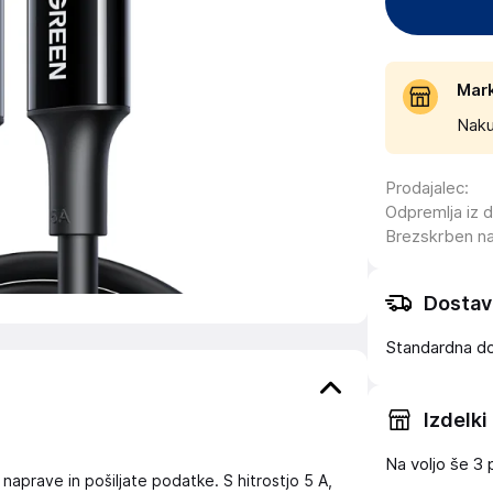
Mar
Naku
Prodajalec
:
Odpremlja iz 
Brezskrben n
Dostav
Standardna d
Izdelki
Na voljo še
3 
 naprave in pošiljate podatke. S hitrostjo 5 A,