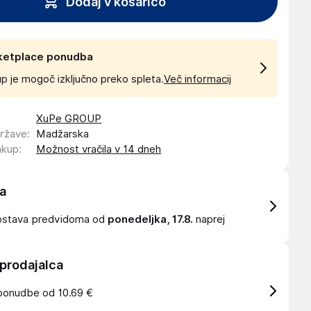
Dodaj v košarico
ketplace ponudba
p je mogoč izključno preko spleta.
Več informacij
XuPe GROUP
države
:
Madžarska
akup
:
Možnost vračila v 14 dneh
a
ostava
predvidoma od
ponedeljka, 17.8.
naprej
 prodajalca
ponudbe od 10.69 €