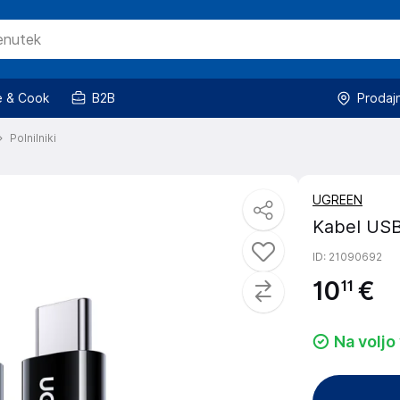
 & Cook
B2B
Prodaj
Polnilniki
UGREEN
Kabel US
ID
: 21090692
10
€
11
Na voljo