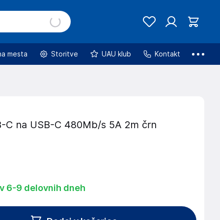
na mesta
Storitve
UAU klub
Kontakt
B-C na USB-C 480Mb/s 5A 2m črn
 v 6-9 delovnih dneh