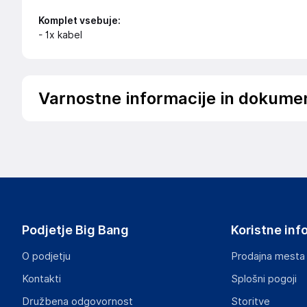
Komplet vsebuje:
- 1x kabel
Varnostne informacije in dokume
Podatki o proizvajalcu
Podatki o proizvajalcu vključujejo informacije (naziv, nasl
proizvajalcem izdelka.
UGREEN GROUP GMBH
Mannheimer Str. 13, 30880, Laatzen
Germany
Podjetje Big Bang
Koristne inf
service.eu@ugreen.com
O podjetju
Prodajna mesta
Odgovorna oseba v EU
Kontakti
Splošni pogoji
Gospodarski subjekt s sedežem v EU, ki zagotavlja skladno
Družbena odgovornost
Storitve