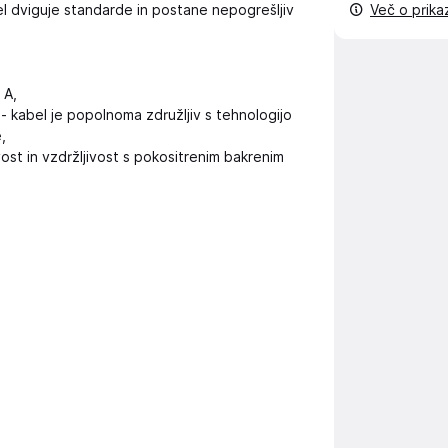
el dviguje standarde in postane nepogrešljiv
Več o prik
 A,
- kabel je popolnoma združljiv s tehnologijo
,
ost in vzdržljivost s pokositrenim bakrenim