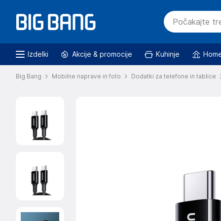
Izdelki
Akcije & promocije
Kuhinje
Home
Big Bang
Mobilne naprave in foto
Dodatki za telefone in tablice