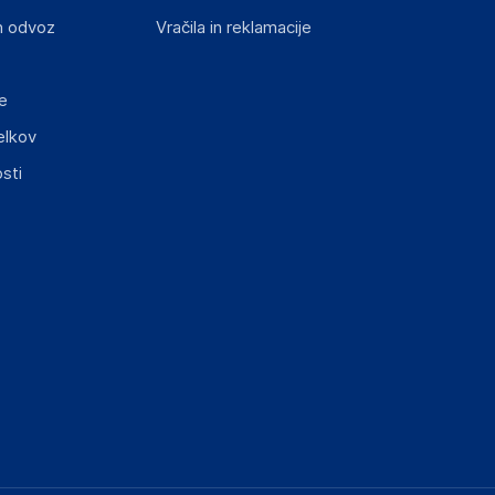
n odvoz
Vračila in reklamacije
e
elkov
elka in lahko vključujejo ključne varnostne
sti