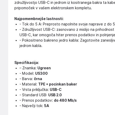
združljivostjo USB-C in jedrom iz kositranega bakra ta kab
pripomoček v vašem elektronskem kompletu.
Najpomembnejše lastnosti:
- Tok do 5 A: Preprosto napolnite svoje naprave z do 5
- Združljivost USB-C: zasnovano z mislijo na prihodnost 
USB-C, kar omogoča hiter prenos podatkov in polnjenje
- Pokositreno bakreno jedro kabla: Zagotovite zanesljiv
jedrom kabla.
Specifikacija:
– Znamka:
Ugreen
- Model:
US300
- Barva:
črna
- Material:
TPE + pocinkan baker
- Vrsta priključka:
USB-C
- Standard USB:
USB 2.0
- Prenos podatkov:
do 480 Mb/s
- Največji tok:
5A