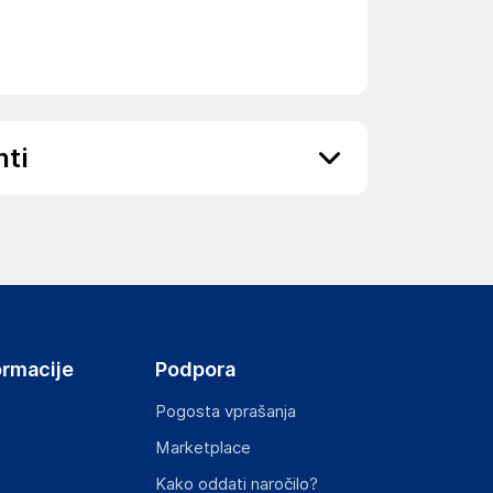
nti
ov, državo in elektronski naslov) povezane s
ormacije
Podpora
Pogosta vprašanja
Marketplace
st izdelka z zahtevanimi predpisi.
Kako oddati naročilo?