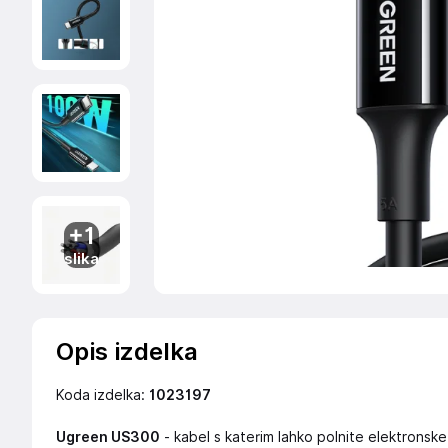
+1
slika
Opis izdelka
Koda izdelka:
1023197
Ugreen US300
- kabel s katerim lahko polnite elektronske