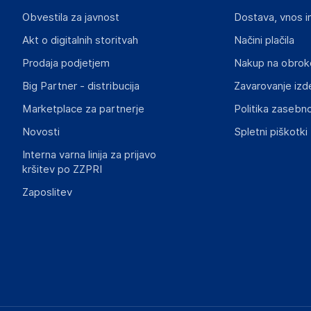
UGREEN GROUP GMBH
Obvestila za javnost
Dostava, vnos i
Mannheimer Str. 13, 30880, Laatzen
Germany
Akt o digitalnih storitvah
Načini plačila
service.eu@ugreen.com
Prodaja podjetjem
Nakup na obrok
Big Partner - distribucija
Zavarovanje izd
Slike o varnosti izdelka
Slike o varnosti izdelka vsebujejo opozorila na embalaži izd
Marketplace za partnerje
Politika zasebno
informacije, povezane z določenim izdelkom.
Novosti
Spletni piškotki
Interna varna linija za prijavo
kršitev po ZZPRI
Zaposlitev