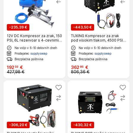
-
235,39 €
-
443,50 €
12V DC Kompresor za zrak, 150
TUXING Kompresor za zrak
PSI, 6L rezervoar s 4-cevnimi
pod visokim tlakom, 4500 PSI,
rogovoma, Modrá, EU
več možnosti napajanja,
Na voljo v 6-10 delovnih dneh
Na voljo v 6-10 delovnih dneh
TXET063, 220V
Prodajalec
supplyswap
Prodajalec
supplyswap
Brezplačna poštnina
Brezplačna poštnina
192
€
362
€
59
86
427,98 €
806,36 €
-
306,20 €
-
430,32 €