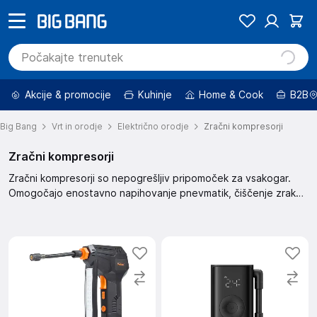
Akcije & promocije
Kuhinje
Home & Cook
B2B
Big Bang
Vrt in orodje
Električno orodje
Zračni kompresorji
Zračni kompresorji
Zračni kompresorji so nepogrešljiv pripomoček za vsakogar.
Omogočajo enostavno napihovanje pnevmatik, čiščenje zraka
in napajanje zračnih orodij. Izjemno priročni za domačo
uporabo in profesionalna opravila. Izberite zanesljiv zračni
kompresor za optimalno delovanje vaših orodij.