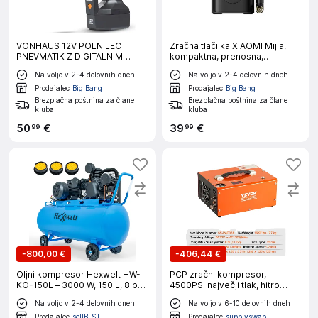
VONHAUS 12V POLNILEC
Zračna tlačilka XIAOMI Mijia,
PNEVMATIK Z DIGITALNIM
kompaktna, prenosna,
MERILCEM TLAKA
električna
Na voljo v 2-4 delovnih dneh
Na voljo v 2-4 delovnih dneh
Prodajalec
Big Bang
Prodajalec
Big Bang
Brezplačna poštnina za člane
Brezplačna poštnina za člane
kluba
kluba
50
€
39
€
99
99
-
800,00 €
-
406,44 €
Oljni kompresor Hexwelt HW-
PCP zračni kompresor,
KO-150L – 3000 W, 150 L, 8 bar,
4500PSI največji tlak, hitro
420 l/min
napolnitev v 25 minutah, siva
Na voljo v 2-4 delovnih dneh
Na voljo v 6-10 delovnih dneh
Prodajalec
sellBEST
Prodajalec
supplyswap