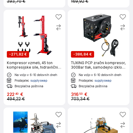
393,70 €
169,92 €
-
271,82 €
-
386,84 €
Kompresor vzmeti, 45 ton
TUXING PCP zračni kompresor,
kompresijske sile, hidravlični
300Bar tlak, samodejno izklop,
jack
TXES062, 220V
Na voljo v 6-10 delovnih dneh
Na voljo v 6-10 delovnih dneh
Prodajalec
supplyswap
Prodajalec
supplyswap
Brezplačna poštnina
Brezplačna poštnina
222
€
316
€
40
50
494,22 €
703,34 €