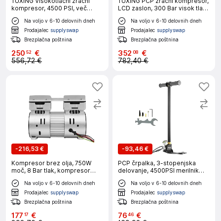
TUXING Visokotlačni zračni
TUXING PCP zračni kompresor,
kompresor, 4500 PSI, več
LCD zaslon, 300 Bar visok tlak,
možnosti napajanja, TXES061,
LCD zaslon, 220V
Na voljo v 6-10 delovnih dneh
Na voljo v 6-10 delovnih dneh
220V
Prodajalec
supplyswap
Prodajalec
supplyswap
Brezplačna poštnina
Brezplačna poštnina
250
€
352
€
52
08
556,72 €
782,40 €
-
216,53 €
-
93,46 €
Kompresor brez olja, 750W
PCP črpalka, 3-stopenjska
moč, 8 Bar tlak, kompresor
delovanje, 4500PSI merilnik
brez olja
pritiska
Na voljo v 6-10 delovnih dneh
Na voljo v 6-10 delovnih dneh
Prodajalec
supplyswap
Prodajalec
supplyswap
Brezplačna poštnina
Brezplačna poštnina
177
€
76
€
17
46