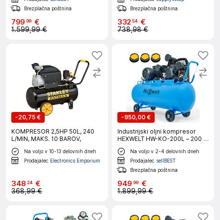
Brezplačna poštnina
Brezplačna poštnina
799
€
332
€
99
54
1.599,99 €
738,98 €
-
20,75 €
-
950,00 €
KOMPRESOR 2,5HP 50L, 240
Industrijski oljni kompresor
L/MIN, MAKS. 10 BAROV,
HEXWELT HW-KO-200L – 200 L,
5500 W, 730 l/min, 8 BAR
Na voljo v 10-13 delovnih dneh
Na voljo v 2-4 delovnih dneh
Prodajalec
Electronics Emporium
Prodajalec
sellBEST
Brezplačna poštnina
348
€
949
€
24
99
368,99 €
1.899,99 €