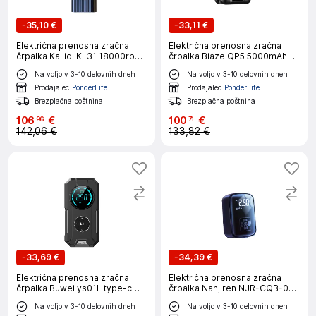
-
35,10 €
-
33,11 €
Električna prenosna zračna
Električna prenosna zračna
črpalka Kailiqi KL31 18000rpm
črpalka Biaze QP5 5000mAh
6000mAh
LED type-c
Na voljo v 3-10 delovnih dneh
Na voljo v 3-10 delovnih dneh
Prodajalec
PonderLife
Prodajalec
PonderLife
Brezplačna poštnina
Brezplačna poštnina
106
€
100
€
96
71
142,06 €
133,82 €
-
33,69 €
-
34,39 €
Električna prenosna zračna
Električna prenosna zračna
črpalka Buwei ys01L type-c
črpalka Nanjiren NJR-CQB-002
150PSI
LED type-c
Na voljo v 3-10 delovnih dneh
Na voljo v 3-10 delovnih dneh