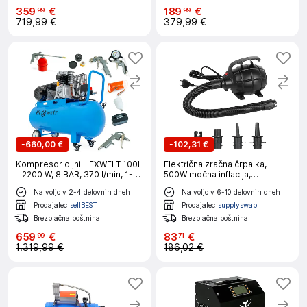
359
€
189
€
99
99
719,99 €
379,99 €
-
660,00 €
-
102,31 €
Kompresor oljni HEXWELT 100L
Električna zračna črpalka,
– 2200 W, 8 BAR, 370 l/min, 1-
500W močna inflacija,
cilindrski
kompaktna in prenosna
Na voljo v 2-4 delovnih dneh
Na voljo v 6-10 delovnih dneh
zasnova, črna, EU
Prodajalec
sellBEST
Prodajalec
supplyswap
Brezplačna poštnina
Brezplačna poštnina
659
€
83
€
99
71
1.319,99 €
186,02 €