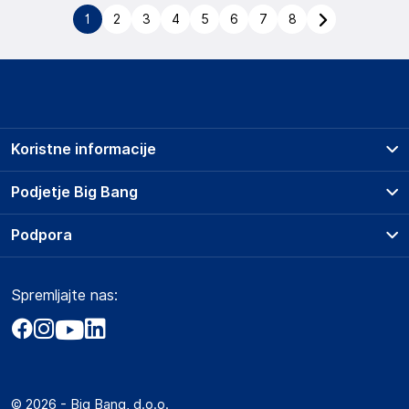
1
2
3
4
5
6
7
8
Koristne informacije
Prodajna mesta
Podjetje Big Bang
Splošni pogoji
O podjetju
Podpora
Storitve
Kontakti
Dostava, vnos in odvoz
Pogosta vprašanja
Družbena odgovornost
Načini plačila
Spremljajte nas:
Marketplace
Obvestila za javnost
Nakup na obroke
Kako oddati naročilo?
Akt o digitalnih storitvah
Zavarovanje izdelkov
Vračila in reklamacije
Prodaja podjetjem
Politika zasebnosti
Big Partner - distribucija
Spletni piškotki
© 2026 - Big Bang, d.o.o.
Marketplace za partnerje