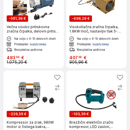
-
591,36 €
-
498,28 €
Večna visoko pritiskovna
Visokotlačna zračna črpalka,
zračna črpalka, delovni pritisk
1.8KW moč, nastavljiv tlak 5-
30Mpa, hitro inflacijsko
30MPA, največji volumen
Na voljo v 6-10 delovnih dneh
Na voljo v 6-10 delovnih dneh
delovanje -EU
napihovanja 100L/26.42gal/min
-220V -EU
Prodajalec
supplyswap
Prodajalec
supplyswap
Brezplačna poštnina
Brezplačna poštnina
483
€
407
€
84
68
1.075,20 €
905,96 €
-
226,59 €
-
103,39 €
Kompressor za zrak, 980W
Brezžični električni zračni
motor iz čistega bakra,
kompresor, LED zaslon,