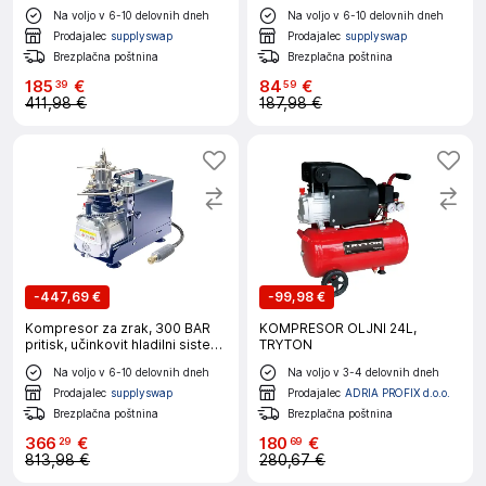
delovanje z nizko hrupnostjo -
polnilna -Brez baterije
Na voljo v 6-10 delovnih dneh
Na voljo v 6-10 delovnih dneh
Srebrna
Prodajalec
supplyswap
Prodajalec
supplyswap
Brezplačna poštnina
Brezplačna poštnina
185
€
84
€
39
59
411,98 €
187,98 €
-
447,69 €
-
99,98 €
Kompresor za zrak, 300 BAR
KOMPRESOR OLJNI 24L,
pritisk, učinkovit hladilni sistem
TRYTON
-220V -EU
Na voljo v 6-10 delovnih dneh
Na voljo v 3-4 delovnih dneh
Prodajalec
supplyswap
Prodajalec
ADRIA PROFIX d.o.o.
Brezplačna poštnina
Brezplačna poštnina
366
€
180
€
29
69
813,98 €
280,67 €