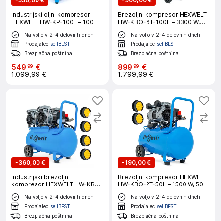
-
550,00 €
-
900,00 €
Industrijski oljni kompresor
Brezoljni kompresor HEXWELT
HEXWELT HW-KP-100L – 100 L,
HW-KBO-6T-100L – 3300 W,
1800 W, 8 bar
100 L, 8 bar, 576 l/min
Na voljo v 2-4 delovnih dneh
Na voljo v 2-4 delovnih dneh
Prodajalec
sellBEST
Prodajalec
sellBEST
Brezplačna poštnina
Brezplačna poštnina
549
€
899
€
99
99
1.099,99 €
1.799,99 €
-
360,00 €
-
190,00 €
Industrijski brezoljni
Brezoljni kompresor HEXWELT
kompresor HEXWELT HW-KBO-
HW-KBO-2T-50L – 1500 W, 50 L,
4T-50L – 3000 W, 50 L, 8 bar,
8 BAR, 250 l/min
Na voljo v 2-4 delovnih dneh
Na voljo v 2-4 delovnih dneh
380 L/min
Prodajalec
sellBEST
Prodajalec
sellBEST
Brezplačna poštnina
Brezplačna poštnina