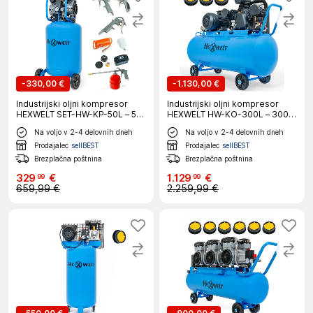
-
330,00 €
-
1.130,00 €
Industrijski oljni kompresor
Industrijski oljni kompresor
HEXWELT SET-HW-KP-50L – 50
HEXWELT HW-KO-300L – 300
L, 1500 W, 8 bar, 317 L/min, 5v1
L, 7500 W, 8 bar, 1090 L/min
Na voljo v 2-4 delovnih dneh
Na voljo v 2-4 delovnih dneh
komplet
Prodajalec
sellBEST
Prodajalec
sellBEST
Brezplačna poštnina
Brezplačna poštnina
329
€
1
.
129
€
99
99
659,99 €
2.259,99 €