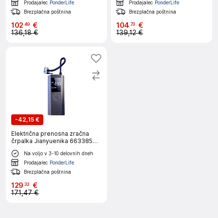
Prodajalec
PonderLife
Prodajalec
PonderLife
Brezplačna poštnina
Brezplačna poštnina
102
€
104
€
49
73
136,18 €
139,12 €
-
42,15 €
Električna prenosna zračna
črpalka Jianyuenika 663385
6000mAh
Na voljo v 3-10 delovnih dneh
Prodajalec
PonderLife
Brezplačna poštnina
129
€
32
171,47 €