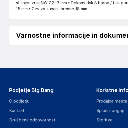
stisnjen zrak NW 7,2 13 mm • Delovni tlak 8 barov / tlak p
15 mm • Cev za zunanji premer 18 mm
Varnostne informacije in dokume
Podatki o proizvajalcu
Podatki o proizvajalcu vključujejo informacije (naziv, nasl
proizvajalcem izdelka.
Spletna Prodaja, Rok Groznik s.p.
Na žago 32, 8351 Straža
Slovenija
Podjetje Big Bang
Koristne inf
info@haloorodje.si
O podjetju
Prodajna mesta
Odgovorna oseba v EU
Kontakti
Splošni pogoji
Gospodarski subjekt s sedežem v EU, ki zagotavlja skladno
Družbena odgovornost
Storitve
Rok Groznik