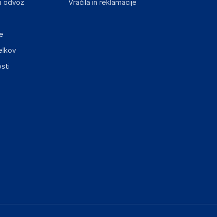
n odvoz
Vračila in reklamacije
e
elkov
sti