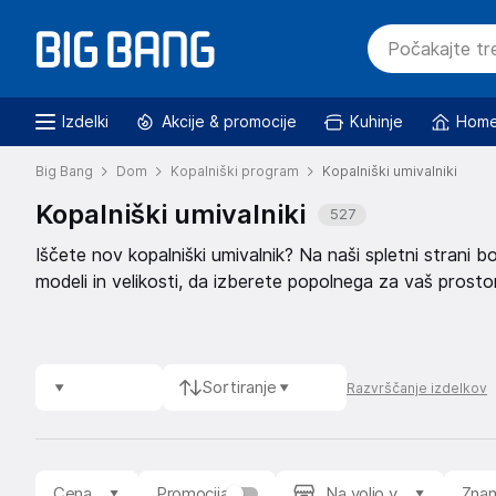
Izdelki
Akcije & promocije
Kuhinje
Home
Big Bang
Dom
Kopalniški program
Kopalniški umivalniki
Kopalniški umivalniki
527
Iščete nov kopalniški umivalnik? Na naši spletni strani b
modeli in velikosti, da izberete popolnega za vaš prosto
Sortiranje
Razvrščanje izdelkov
Cena
Promocija
Na voljo v
Zna