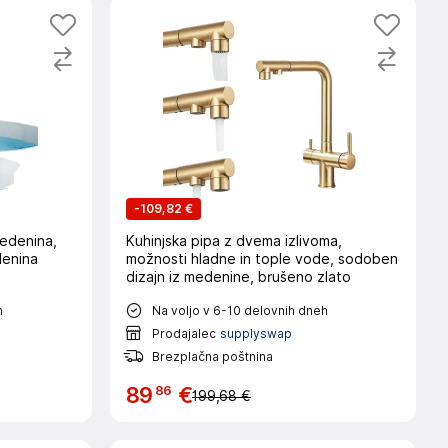
-
109,82 €
medenina,
Kuhinjska pipa z dvema izlivoma,
denina
možnosti hladne in tople vode, sodoben
dizajn iz medenine, brušeno zlato
h
Na voljo v 6-10 delovnih dneh
Prodajalec
supplyswap
Brezplačna poštnina
86
89
€
199,68 €