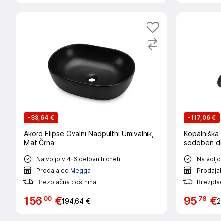
-
38,64 €
-
117,06 €
Akord Elipse Ovalni Nadpultni Umivalnik,
Kopalniška 
Mat Črna
sodoben di
Na voljo v 4-6 delovnih dneh
Na voljo
Prodajalec
Megga
Prodaja
Brezplačna poštnina
Brezpla
00
78
156
€
95
€
194,64 €
2