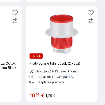
-
1,10 €
v za Odtok
Proti-vonjski talni odtok (2 kosa)
lnico Black
Na voljo v 21-23 delovnih dneh
h
Prodajalec
INF Company AB
Brezplačna poštnina
69
10
€
11,79 €