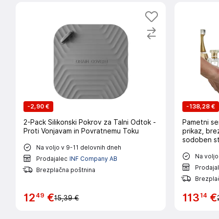
-
2,90 €
-
138,28 €
2-Pack Silikonski Pokrov za Talni Odtok -
Pametni sen
Proti Vonjavam in Povratnemu Toku
prikaz, br
sodoben sti
Na voljo v 9-11 delovnih dneh
Na voljo
Prodajalec
INF Company AB
Prodaja
Brezplačna poštnina
Brezpla
49
14
12
€
113
€
15,39 €