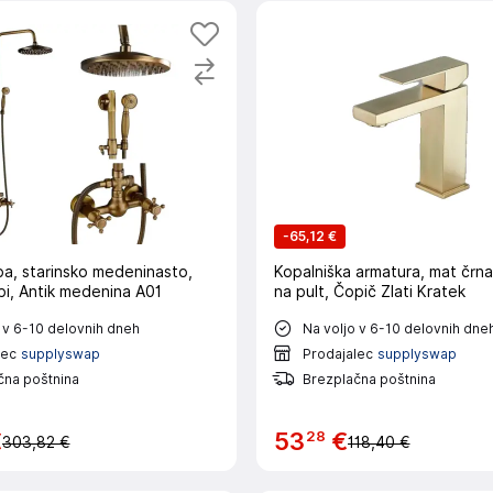
-
65,12 €
pa, starinsko medeninasto,
Kopalniška armatura, mat črn
bi, Antik medenina A01
na pult, Čopič Zlati Kratek
 v 6-10 delovnih dneh
Na voljo v 6-10 delovnih dne
lec
supplyswap
Prodajalec
supplyswap
čna poštnina
Brezplačna poštnina
28
€
53
€
303,82 €
118,40 €