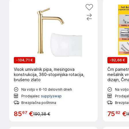
-
104,71 €
-
92,66 €
Visok umivalnik pipa, mesingova
Črn pametn
konstrukcija, 360-stopinjska rotacija,
mešalnik v
brušeno zlato
dizajn, Črn
Na voljo v 6-10 delovnih dneh
Na voljo
Prodajalec
supplyswap
Prodaja
Brezplačna poštnina
Brezpla
67
82
85
€
75
€
190,38 €
1