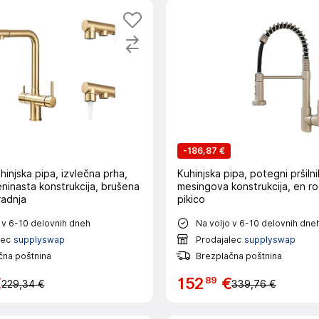
-
186,87 €
uhinjska pipa, izvlečna prha,
Kuhinjska pipa, potegni pršilni
ninasta konstrukcija, brušena
mesingova konstrukcija, en ro
radnja
pikico
 v 6-10 delovnih dneh
Na voljo v 6-10 delovnih dne
lec
supplyswap
Prodajalec
supplyswap
čna poštnina
Brezplačna poštnina
89
€
152
€
229,34 €
339,76 €