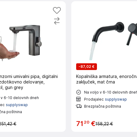
-
87,02 €
zorni umivalni pipa, digitalni
Kopalniška armatura, enoročn
ezdotikovno delovanje,
zaključek, mat črna
l, gun grey
Na voljo v 6-10 delovnih dne
 v 6-10 delovnih dneh
Prodajalec
supplyswap
lec
supplyswap
Brezplačna poštnina
čna poštnina
20
71
€
251,42 €
158,22 €