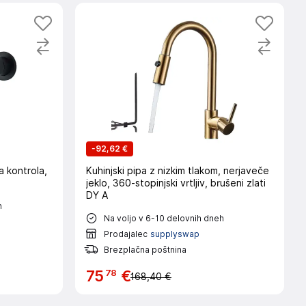
-
92,62 €
a kontrola,
Kuhinjski pipa z nizkim tlakom, nerjaveče
jeklo, 360-stopinjski vrtljiv, brušeni zlati
DY A
h
Na voljo v 6-10 delovnih dneh
Prodajalec
supplyswap
Brezplačna poštnina
78
75
€
168,40 €