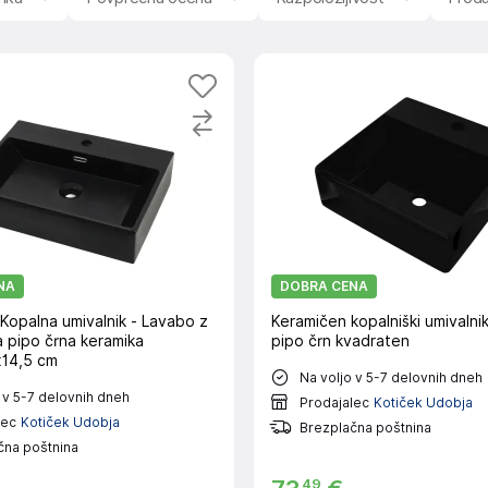
NA
DOBRA CENA
 Kopalna umivalnik - Lavabo z
Keramičen kopalniški umivalnik
a pipo črna keramika
pipo črn kvadraten
14,5 cm
Na voljo v 5-7 delovnih dneh
 v 5-7 delovnih dneh
Prodajalec
Kotiček Udobja
lec
Kotiček Udobja
Brezplačna poštnina
čna poštnina
49