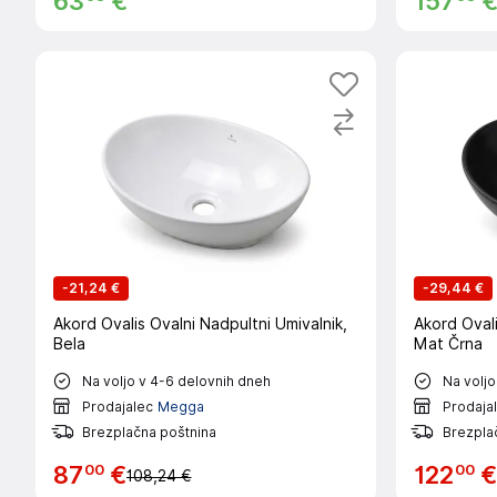
63
€
157
-
21,24 €
-
29,44 €
Akord Ovalis Ovalni Nadpultni Umivalnik,
Akord Ovali
Bela
Mat Črna
Na voljo v 4-6 delovnih dneh
Na voljo
Prodajalec
Megga
Prodaja
Brezplačna poštnina
Brezpla
00
00
87
€
122
€
108,24 €