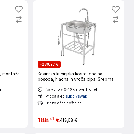
-
230,27 €
a, montaža
Kovinska kuhinjska korita, enojna
posoda, hladna in vroča pipa, Srebrna
h
Na voljo v 6-10 delovnih dneh
Prodajalec
supplyswap
Brezplačna poštnina
41
188
€
418,68 €