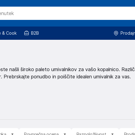
 & Cook
B2B
Prodaj
oste našli široko paleto umivalnikov za vašo kopalnico. Različ
r. Prebrskajte ponudbo in poiščite idealen umivalnik za vas.
mka
Povprečna ocena
Razpoložljivost
Proda