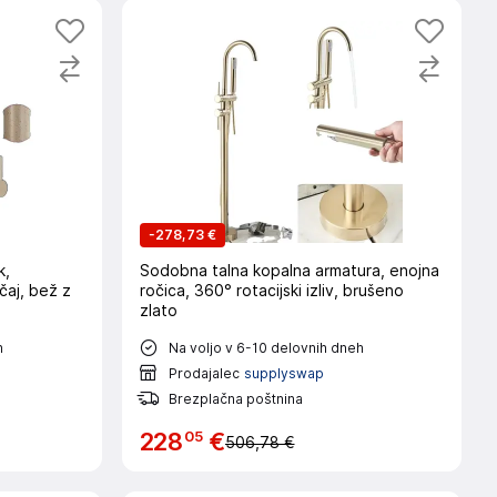
-
278,73 €
k,
Sodobna talna kopalna armatura, enojna
čaj, bež z
ročica, 360° rotacijski izliv, brušeno
zlato
h
Na voljo v 6-10 delovnih dneh
Prodajalec
supplyswap
Brezplačna poštnina
05
228
€
506,78 €