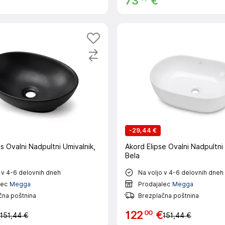
€
73
€
-
29,44 €
s Ovalni Nadpultni Umivalnik,
Akord Elipse Ovalni Nadpultni 
Bela
 v 4-6 delovnih dneh
Na voljo v 4-6 delovnih dneh
lec
Megga
Prodajalec
Megga
čna poštnina
Brezplačna poštnina
00
122
€
151,44 €
151,44 €