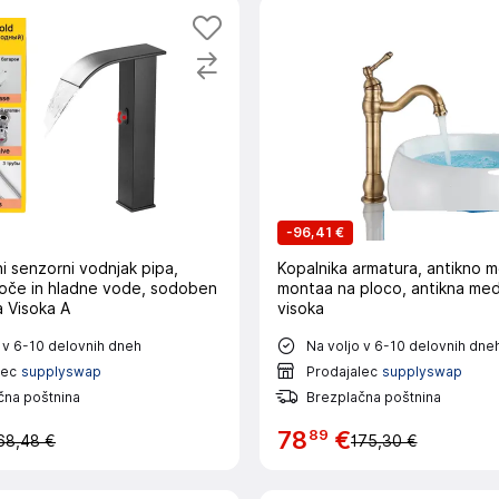
-
96,41 €
i senzorni vodnjak pipa,
Kopalnika armatura, antikno 
roče in hladne vode, sodoben
montaa na ploco, antikna me
a Visoka A
visoka
 v 6-10 delovnih dneh
Na voljo v 6-10 delovnih dne
lec
supplyswap
Prodajalec
supplyswap
čna poštnina
Brezplačna poštnina
89
78
€
68,48 €
175,30 €