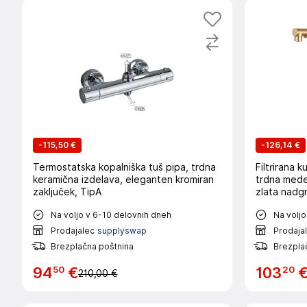
-
115,50 €
-
126,14 €
Termostatska kopalniška tuš pipa, trdna
Filtrirana k
keramična izdelava, eleganten kromiran
trdna mede
zaključek, TipA
zlata nadg
Na voljo v 6-10 delovnih dneh
Na voljo
Prodajalec
supplyswap
Prodaja
Brezplačna poštnina
Brezpla
50
20
94
€
103
210,00 €