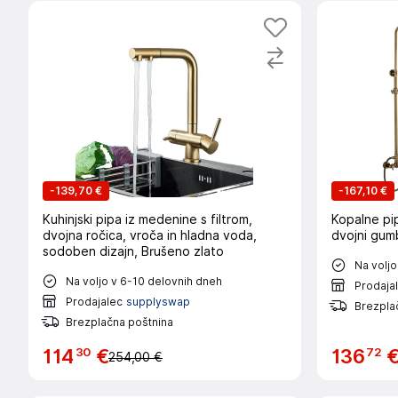
-
139,70 €
-
167,10 €
Kuhinjski pipa iz medenine s filtrom,
Kopalne pi
dvojna ročica, vroča in hladna voda,
dvojni gum
sodoben dizajn, Brušeno zlato
Na voljo
Na voljo v 6-10 delovnih dneh
Prodaja
Prodajalec
supplyswap
Brezpla
Brezplačna poštnina
30
72
114
€
136
254,00 €