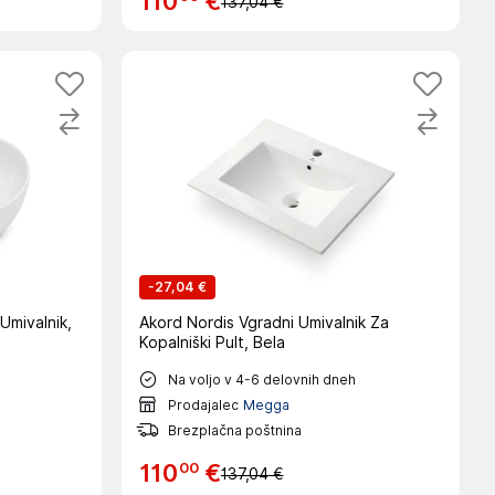
110
€
137,04 €
-
27,04 €
Umivalnik,
Akord Nordis Vgradni Umivalnik Za
Kopalniški Pult, Bela
Na voljo v 4-6 delovnih dneh
Prodajalec
Megga
Brezplačna poštnina
00
110
€
137,04 €