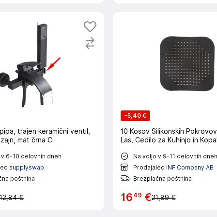
-
5,40 €
pipa, trajen keramični ventil,
10 Kosov Silikonskih Pokrovo
zajn, mat črna C
Las, Cedilo za Kuhinjo in Kopa
 v 6-10 delovnih dneh
Na voljo v 9-11 delovnih dne
lec
supplyswap
Prodajalec
INF Company AB
čna poštnina
Brezplačna poštnina
49
16
€
12,84 €
21,89 €