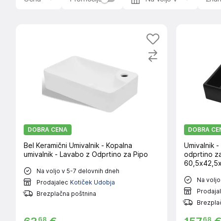
DOBRA CENA
DOBRA CE
Bel Keramični Umivalnik - Kopalna
Umivalnik -
umivalnik - Lavabo z Odprtino za Pipo
odprtino z
60,5x42,5x
Na voljo v 5-7 delovnih dneh
Na voljo
Prodajalec
Kotiček Udobja
Prodaja
Brezplačna poštnina
Brezpla
68
68