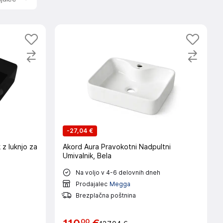
-
27,04 €
 z luknjo za
Akord Aura Pravokotni Nadpultni
Umivalnik, Bela
Na voljo v 4-6 delovnih dneh
Prodajalec
Megga
Brezplačna poštnina
00