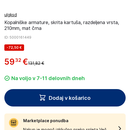
ulgksd
Kopalniške armature, skrita kartuša, razdeljena vrsta,
210mm, mat črna
ID
: 5000161449
-
72,50 €
59
€
32
131,82 €
Na voljo v 7-11 delovnih dneh
Dodaj v košarico
Marketplace ponudba
Nakup je mogoč izključno preko spleta.
Več