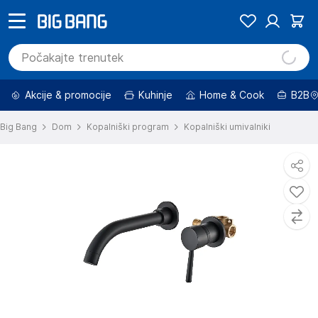
Akcije & promocije
Kuhinje
Home & Cook
B2B
Big Bang
Dom
Kopalniški program
Kopalniški umivalniki