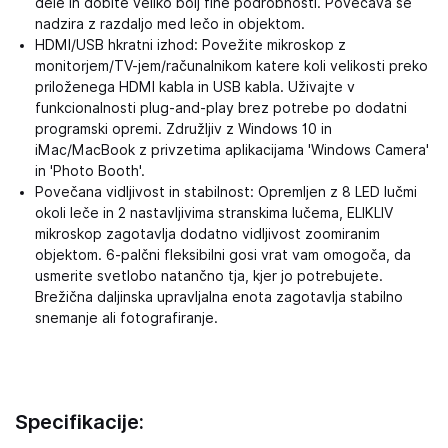
dele in dobite veliko bolj fine podrobnosti. Povečava se
nadzira z razdaljo med lečo in objektom.
HDMI/USB hkratni izhod: Povežite mikroskop z
monitorjem/TV-jem/računalnikom katere koli velikosti preko
priloženega HDMI kabla in USB kabla. Uživajte v
funkcionalnosti plug-and-play brez potrebe po dodatni
programski opremi. Združljiv z Windows 10 in
iMac/MacBook z privzetima aplikacijama 'Windows Camera'
in 'Photo Booth'.
Povečana vidljivost in stabilnost: Opremljen z 8 LED lučmi
okoli leče in 2 nastavljivima stranskima lučema, ELIKLIV
mikroskop zagotavlja dodatno vidljivost zoomiranim
objektom. 6-palčni fleksibilni gosi vrat vam omogoča, da
usmerite svetlobo natančno tja, kjer jo potrebujete.
Brežična daljinska upravljalna enota zagotavlja stabilno
snemanje ali fotografiranje.
Specifikacije: