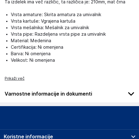
Ta izdelek ima več različic, ta različica je: 210mm, mat črna
Vrsta armature: Skrita armatura za umivalnik
Vrsta kartuše: Vgrajena kartuša
Vrsta mešalnika: Mešalnik za umivalnik
Vrsta pipe: Razdeljena vrsta pipe za umivalnik
Material: Medenina
Certifikacija: Ni omenjena
Barva: Ni omenjena
Velikost: Ni omenjena
Prikaži več
Varnostne informacije in dokumenti
Podatki o proizvajalcu
Podatki o proizvajalcu vključujejo informacije (naziv, naslov,
državo in elektronski naslov) povezane s proizvajalcem
izdelka.
Koristne informacije