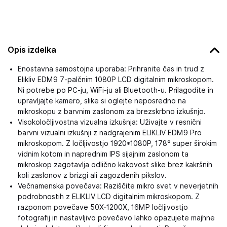
Opis izdelka
Enostavna samostojna uporaba: Prihranite čas in trud z
Elikliv EDM9 7-palčnim 1080P LCD digitalnim mikroskopom.
Ni potrebe po PC-ju, WiFi-ju ali Bluetooth-u. Prilagodite in
upravljajte kamero, slike si oglejte neposredno na
mikroskopu z barvnim zaslonom za brezskrbno izkušnjo.
Visokoločljivostna vizualna izkušnja: Uživajte v resnični
barvni vizualni izkušnji z nadgrajenim ELIKLIV EDM9 Pro
mikroskopom. Z ločljivostjo 1920*1080P, 178° super širokim
vidnim kotom in naprednim IPS sijajnim zaslonom ta
mikroskop zagotavlja odlično kakovost slike brez kakršnih
koli zaslonov z brizgi ali zagozdenih pikslov.
Večnamenska povečava: Raziščite mikro svet v neverjetnih
podrobnostih z ELIKLIV LCD digitalnim mikroskopom. Z
razponom povečave 50X-1200X, 16MP ločljivostjo
fotografij in nastavljivo povečavo lahko opazujete majhne