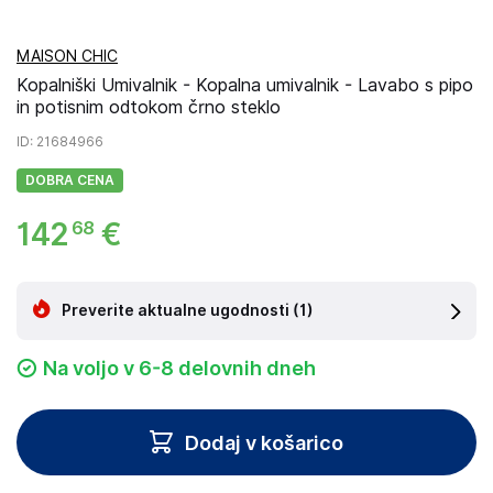
MAISON CHIC
Kopalniški Umivalnik - Kopalna umivalnik - Lavabo s pipo
in potisnim odtokom črno steklo
ID
: 21684966
DOBRA CENA
142
€
68
Preverite aktualne ugodnosti
(1)
Na voljo v 6-8 delovnih dneh
Dodaj v košarico