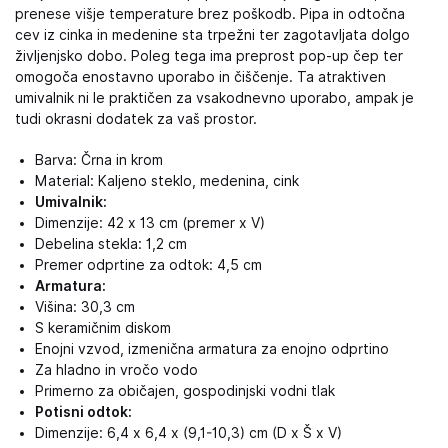
prenese višje temperature brez poškodb. Pipa in odtočna
cev iz cinka in medenine sta trpežni ter zagotavljata dolgo
življenjsko dobo. Poleg tega ima preprost pop-up čep ter
omogoča enostavno uporabo in čiščenje. Ta atraktiven
umivalnik ni le praktičen za vsakodnevno uporabo, ampak je
tudi okrasni dodatek za vaš prostor.
Barva: Črna in krom
Material: Kaljeno steklo, medenina, cink
Umivalnik:
Dimenzije: 42 x 13 cm (premer x V)
Debelina stekla: 1,2 cm
Premer odprtine za odtok: 4,5 cm
Armatura:
Višina: 30,3 cm
S keramičnim diskom
Enojni vzvod, izmenična armatura za enojno odprtino
Za hladno in vročo vodo
Primerno za običajen, gospodinjski vodni tlak
Potisni odtok:
Dimenzije: 6,4 x 6,4 x (9,1-10,3) cm (D x Š x V)