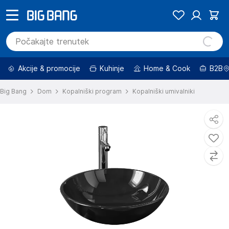
Akcije & promocije
Kuhinje
Home & Cook
B2B
Big Bang
Dom
Kopalniški program
Kopalniški umivalniki