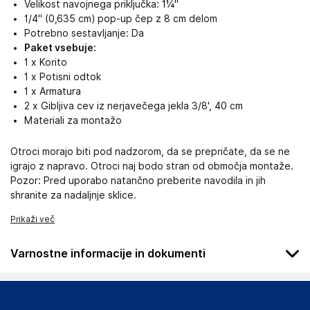
Velikost navojnega priključka: 1¼"
1/4" (0,635 cm) pop-up čep z 8 cm delom
Potrebno sestavljanje: Da
Paket vsebuje:
1 x Korito
1 x Potisni odtok
1 x Armatura
2 x Gibljiva cev iz nerjavečega jekla 3/8', 40 cm
Materiali za montažo
Otroci morajo biti pod nadzorom, da se prepričate, da se ne
igrajo z napravo. Otroci naj bodo stran od območja montaže.
Pozor: Pred uporabo natančno preberite navodila in jih
shranite za nadaljnje sklice.
Prikaži več
Varnostne informacije in dokumenti
Podatki o proizvajalcu
Podatki o proizvajalcu vključujejo informacije (naziv, naslov,