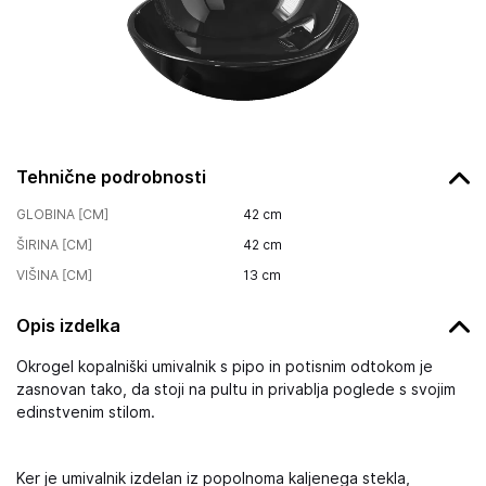
Tehnične podrobnosti
GLOBINA [CM]
42
cm
ŠIRINA [CM]
42
cm
VIŠINA [CM]
13
cm
Opis izdelka
Okrogel kopalniški umivalnik s pipo in potisnim odtokom je
zasnovan tako, da stoji na pultu in privablja poglede s svojim
edinstvenim stilom.
Ker je umivalnik izdelan iz popolnoma kaljenega stekla,