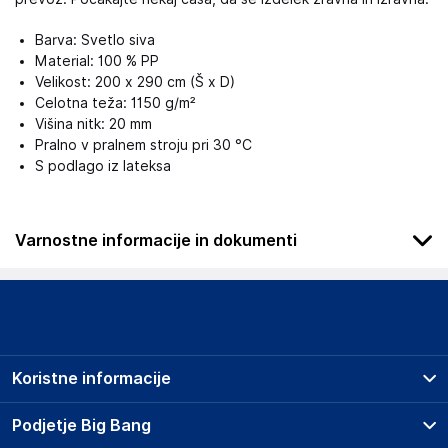
Barva: Svetlo siva
Material: 100 % PP
Velikost: 200 x 290 cm (Š x D)
Celotna teža: 1150 g/m²
Višina nitk: 20 mm
Pralno v pralnem stroju pri 30 °C
S podlago iz lateksa
Varnostne informacije in dokumenti
Podatki o proizvajalcu
Podatki o proizvajalcu vključujejo informacije (naziv, naslov,
državo in elektronski naslov) povezane s proizvajalcem
izdelka.
Koristne informacije
Haba Trading B.V.
Mary Kingsleystraat 1, 5928 SK Venlo
Prodajna mesta
Podjetje Big Bang
The Netherlands
Splošni pogoji