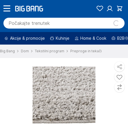
Akcije & promocije
Kuhinje
Home & Cook
B2B
Big Bang
Dom
Tekstilni program
Preproge in tekači