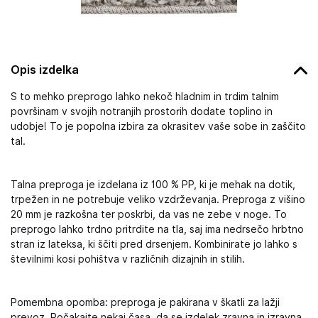
Opis izdelka
S to mehko preprogo lahko nekoč hladnim in trdim talnim
površinam v svojih notranjih prostorih dodate toplino in
udobje! To je popolna izbira za okrasitev vaše sobe in zaščito
tal.
Talna preproga je izdelana iz 100 % PP, ki je mehak na dotik,
trpežen in ne potrebuje veliko vzdrževanja. Preproga z višino
20 mm je razkošna ter poskrbi, da vas ne zebe v noge. To
preprogo lahko trdno pritrdite na tla, saj ima nedrsečo hrbtno
stran iz lateksa, ki ščiti pred drsenjem. Kombinirate jo lahko s
številnimi kosi pohištva v različnih dizajnih in stilih.
Pomembna opomba: preproga je pakirana v škatli za lažji
prevoz. Počakajte nekaj časa, da se izdelek zravna in izravna.