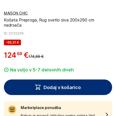
MAISON CHIC
Košata Preproga, Rug svetlo siva 200x290 cm
nedrseča
ID
: 22122339
-
50,31 €
124
€
68
174,99 €
Na voljo v 5-7 delovnih dneh
Dodaj v košarico
Marketplace ponudba
Nakup je mogoč izključno preko spleta.
Več