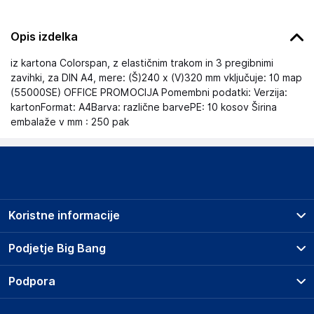
Opis izdelka
iz kartona Colorspan, z elastičnim trakom in 3 pregibnimi
zavihki, za DIN A4, mere: (Š)240 x (V)320 mm vključuje: 10 map
(55000SE) OFFICE PROMOCIJA Pomembni podatki: Verzija:
kartonFormat: A4Barva: različne barvePE: 10 kosov Širina
embalaže v mm : 250 pak
Koristne informacije
Prodajna mesta
Podjetje Big Bang
Splošni pogoji
O podjetju
Podpora
Storitve
Kontakti
Dostava, vnos in odvoz
Pogosta vprašanja