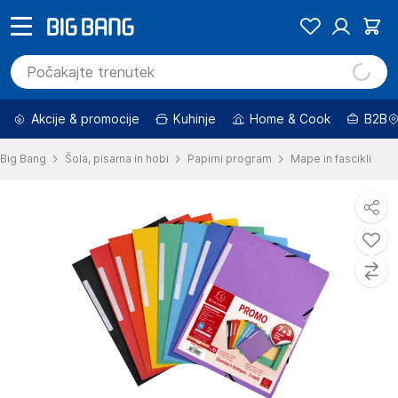
Akcije & promocije
Kuhinje
Home & Cook
B2B
Big Bang
Šola, pisarna in hobi
Papirni program
Mape in fascikli