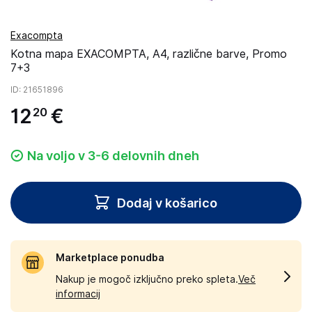
Exacompta
Kotna mapa EXACOMPTA, A4, različne barve, Promo
7+3
ID
: 21651896
12
€
20
Na voljo v 3-6 delovnih dneh
Dodaj v košarico
Marketplace ponudba
Nakup je mogoč izključno preko spleta.
Več
informacij