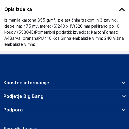
Opis izdelka
iz manila kartona 355 g/m², z elastičnim trakom in 3 zavihki,
debelina: 475 my, mere: (Š)240 x (V)320 mm pakirano po 10
kosov (55304E)Pomembni podatki: Izvedba: KartonFormat:
A4Barva: oranžnaPU : 10 Kos Širina embalaže v mm: 240 Višina
embalaže v mm:
Koristne informacije
Prodajna mesta
Podjetje Big Bang
Splošni pogoji
O podjetju
Podpora
Storitve
Kontakti
Dostava, vnos in odvoz
Pogosta vprašanja
Družbena odgovornost
Načini plačila
Spremljajte nas:
Marketplace