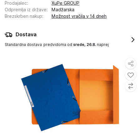
Prodajalec
:
XuPe GROUP
Odpremlja iz države
:
Madžarska
Brezskrben nakup
:
Možnost vračila v 14 dneh
Dostava
Standardna dostava
predvidoma od
srede, 26.8.
naprej