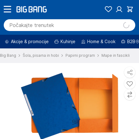
Akcije & promocije
Kuhinje
Home & Cook
B2B
Big Bang
Šola, pisarna in hobi
Papirni program
Mape in fascikli