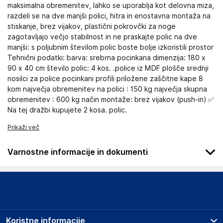
maksimalna obremenitev, lahko se uporablja kot delovna miza,
razdeli se na dve manjši polici, hitra in enostavna montaža na
stiskanje, brez vijakov, plastični pokrovčki za noge
zagotavljajo večjo stabilnost in ne praskajte polic na dve
manjši: s poljubnim številom polic boste bolje izkoristili prostor
Tehnični podatki: barva: srebrna pocinkana dimenzija: 180 x
90 x 40 cm število polic: 4 kos. .police iz MDF plošče srednji
nosilci za police pocinkani profili priložene zaščitne kape 8
kom največja obremenitev na polici : 150 kg največja skupna
obremenitev : 600 kg način montaže: brez vijakov (push-in) ✅
Na tej dražbi kupujete 2 kosa. polic.
Prikaži več
Varnostne informacije in dokumenti
Podatki o proizvajalcu
Podatki o proizvajalcu vključujejo informacije (naziv, naslov,
državo in elektronski naslov) povezane s proizvajalcem
izdelka.
Koristne informacije