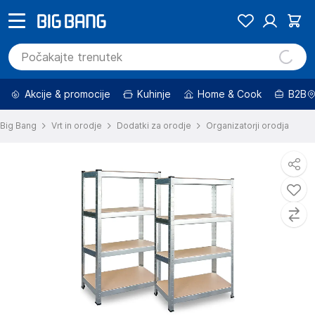
Akcije & promocije
Kuhinje
Home & Cook
B2B
Big Bang
Vrt in orodje
Dodatki za orodje
Organizatorji orodja