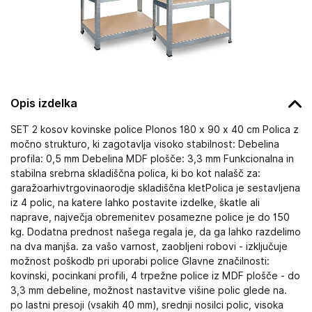
Opis izdelka
SET 2 kosov kovinske police Plonos 180 x 90 x 40 cm Polica z
močno strukturo, ki zagotavlja visoko stabilnost: Debelina
profila: 0,5 mm Debelina MDF plošče: 3,3 mm Funkcionalna in
stabilna srebrna skladiščna polica, ki bo kot nalašč za:
garažoarhivtrgovinaorodje skladiščna kletPolica je sestavljena
iz 4 polic, na katere lahko postavite izdelke, škatle ali
naprave, največja obremenitev posamezne police je do 150
kg. Dodatna prednost našega regala je, da ga lahko razdelimo
na dva manjša. za vašo varnost, zaobljeni robovi - izključuje
možnost poškodb pri uporabi police Glavne značilnosti:
kovinski, pocinkani profili, 4 trpežne police iz MDF plošče - do
3,3 mm debeline, možnost nastavitve višine polic glede na.
po lastni presoji (vsakih 40 mm), srednji nosilci polic, visoka