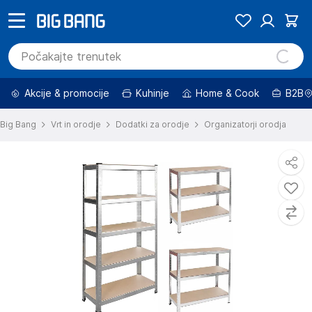
Akcije & promocije
Kuhinje
Home & Cook
B2B
Big Bang
Vrt in orodje
Dodatki za orodje
Organizatorji orodja