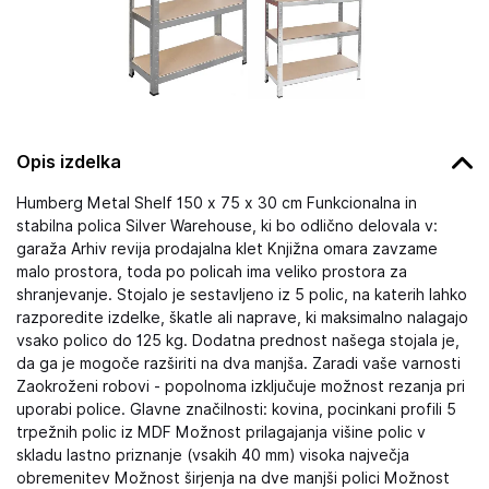
Opis izdelka
Humberg Metal Shelf 150 x 75 x 30 cm Funkcionalna in
stabilna polica Silver Warehouse, ki bo odlično delovala v:
garaža Arhiv revija prodajalna klet Knjižna omara zavzame
malo prostora, toda po policah ima veliko prostora za
shranjevanje. Stojalo je sestavljeno iz 5 polic, na katerih lahko
razporedite izdelke, škatle ali naprave, ki maksimalno nalagajo
vsako polico do 125 kg. Dodatna prednost našega stojala je,
da ga je mogoče razširiti na dva manjša. Zaradi vaše varnosti
Zaokroženi robovi - popolnoma izključuje možnost rezanja pri
uporabi police. Glavne značilnosti: kovina, pocinkani profili 5
trpežnih polic iz MDF Možnost prilagajanja višine polic v
skladu lastno priznanje (vsakih 40 mm) visoka največja
obremenitev Možnost širjenja na dve manjši polici Možnost