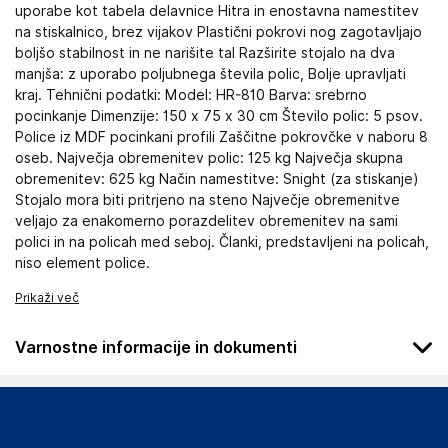
uporabe kot tabela delavnice Hitra in enostavna namestitev
na stiskalnico, brez vijakov Plastični pokrovi nog zagotavljajo
boljšo stabilnost in ne narišite tal Razširite stojalo na dva
manjša: z uporabo poljubnega števila polic, Bolje upravljati
kraj. Tehnični podatki: Model: HR-810 Barva: srebrno
pocinkanje Dimenzije: 150 x 75 x 30 cm Število polic: 5 psov.
Police iz MDF pocinkani profili Zaščitne pokrovčke v naboru 8
oseb. Največja obremenitev polic: 125 kg Največja skupna
obremenitev: 625 kg Način namestitve: Snight (za stiskanje)
Stojalo mora biti pritrjeno na steno Največje obremenitve
veljajo za enakomerno porazdelitev obremenitev na sami
polici in na policah med seboj. Članki, predstavljeni na policah,
niso element police.
Prikaži več
Varnostne informacije in dokumenti
Podatki o proizvajalcu
Podatki o proizvajalcu vključujejo informacije (naziv, naslov,
državo in elektronski naslov) povezane s proizvajalcem