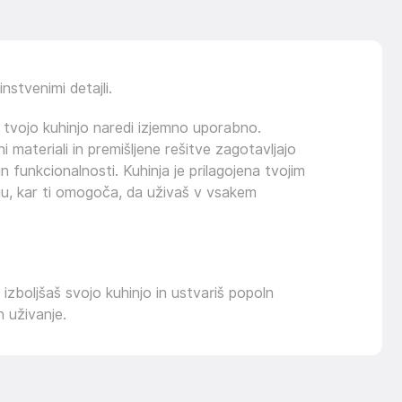
nstvenimi detajli.
 tvojo kuhinjo naredi izjemno uporabno.
 materiali in premišljene rešitve zagotavljajo
n funkcionalnosti. Kuhinja je prilagojena tvojim
gu, kar ti omogoča, da uživaš v vsakem
izboljšaš svojo kuhinjo in ustvariš popoln
n uživanje.