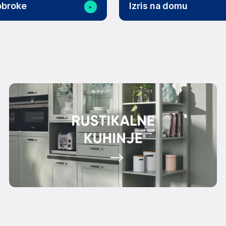
obroke
Izris na domu