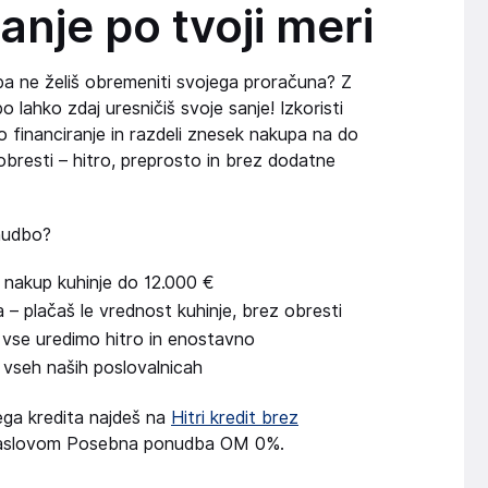
anje po tvoji meri
 pa ne želiš obremeniti svojega proračuna? Z
lahko zdaj uresničiš svoje sanje! Izkoristi
financiranje in razdeli znesek nakupa na do
bresti – hitro, preprosto in brez dodatne
onudbo?
nakup kuhinje do 12.000 €
– plačaš le vrednost kuhinje, brez obresti
– vse uredimo hitro in enostavno
 vseh naših poslovalnicah
ga kredita najdeš na
Hitri kredit brez
aslovom Posebna ponudba OM 0%.