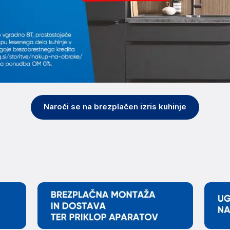
Naroči se na brezplačen izris kuhinje