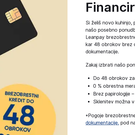
Financir
Si želiš novo kuhinjo,
našo posebno ponudbo 
Leanpay brezobrestno 
kar 48 obrokov brez o
dokumentacije.
Zakaj izbrati našo p
Do 48 obrokov za 
0 % obrestna mera 
Brez papirologije 
Sklenitev možna v
*Pogoje brezobrestne
dokumentacije,
pod n