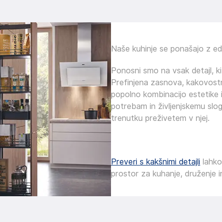
Naše kuhinje se ponašajo z edi
Ponosni smo na vsak detajl, ki
Prefinjena zasnova, kakovostni
popolno kombinacijo estetike i
potrebam in življenjskemu slo
trenutku preživetem v njej.
Preveri s kakšnimi detajli
lahko 
prostor za kuhanje, druženje i