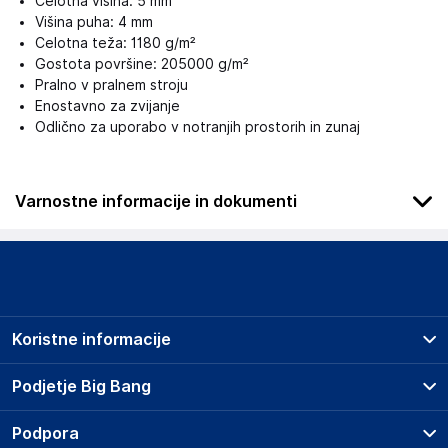
Celotna višina: 5 mm
Višina puha: 4 mm
Celotna teža: 1180 g/m²
Gostota površine: 205000 g/m²
Pralno v pralnem stroju
Enostavno za zvijanje
Odlično za uporabo v notranjih prostorih in zunaj
Varnostne informacije in dokumenti
Podatki o proizvajalcu
Podatki o proizvajalcu vključujejo informacije (naziv, naslov,
državo in elektronski naslov) povezane s proizvajalcem
izdelka.
Koristne informacije
Haba Trading B.V.
Mary Kingsleystraat 1, 5928 SK Venlo
Prodajna mesta
Podjetje Big Bang
The Netherlands
Splošni pogoji
Compliance-safety@vidaxl.com
O podjetju
Podpora
Storitve