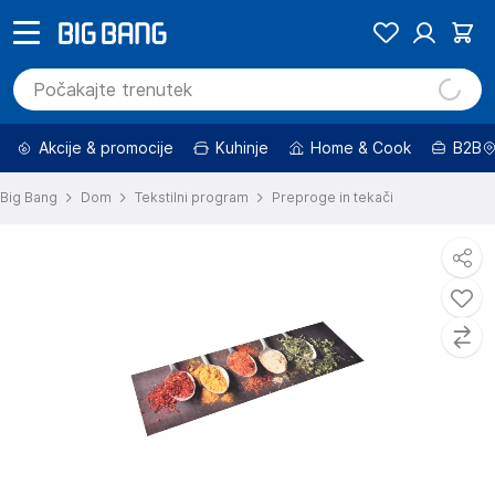
Akcije & promocije
Kuhinje
Home & Cook
B2B
Big Bang
Dom
Tekstilni program
Preproge in tekači