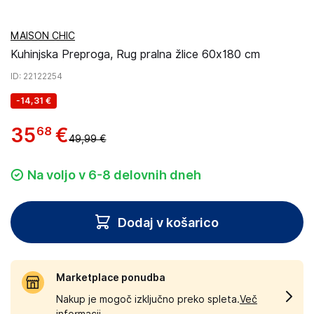
MAISON CHIC
Kuhinjska Preproga, Rug pralna žlice 60x180 cm
ID
: 22122254
-
14,31 €
35
€
68
49,99 €
Na voljo v 6-8 delovnih dneh
Dodaj v košarico
Marketplace ponudba
Nakup je mogoč izključno preko spleta.
Več