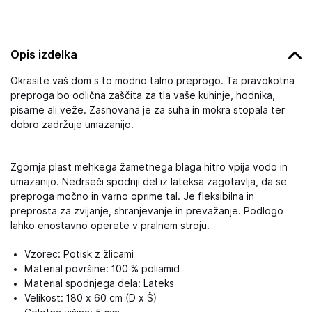
Opis izdelka
Okrasite vaš dom s to modno talno preprogo. Ta pravokotna
preproga bo odlična zaščita za tla vaše kuhinje, hodnika,
pisarne ali veže. Zasnovana je za suha in mokra stopala ter
dobro zadržuje umazanijo.
Zgornja plast mehkega žametnega blaga hitro vpija vodo in
umazanijo. Nedrseči spodnji del iz lateksa zagotavlja, da se
preproga močno in varno oprime tal. Je fleksibilna in
preprosta za zvijanje, shranjevanje in prevažanje. Podlogo
lahko enostavno operete v pralnem stroju.
Vzorec: Potisk z žlicami
Material površine: 100 % poliamid
Material spodnjega dela: Lateks
Velikost: 180 x 60 cm (D x Š)