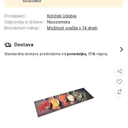
informacij
Prodajalec
:
Kotiček Udobja
Odpremlja iz države
:
Nizozemska
Brezskrben nakup
:
Možnost vračila v 14 dneh
Dostava
Standardna dostava
predvidoma od
ponedeljka, 17.8.
naprej