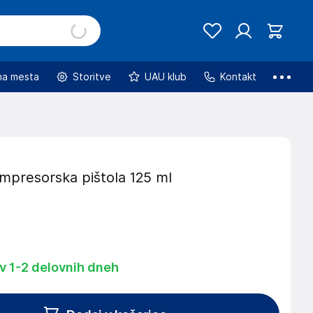
na mesta
Storitve
UAU klub
Kontakt
ompresorska pištola 125 ml
 v 1-2 delovnih dneh