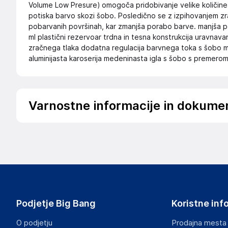
Volume Low Presure) omogoča pridobivanje velike količine b
potiska barvo skozi šobo. Posledično se z izpihovanjem zr
pobarvanih površinah, kar zmanjša porabo barve. manjša p
ml plastični rezervoar trdna in tesna konstrukcija uravnavan
zračnega tlaka dodatna regulacija barvnega toka s šobo me
aluminijasta karoserija medeninasta igla s šobo s premerom
Varnostne informacije in dokume
Podatki o proizvajalcu
Podatki o proizvajalcu vključujejo informacije (naziv, nasl
proizvajalcem izdelka.
Spletna Prodaja, Rok Groznik s.p.
Na žago 32, 8351 Straža
Slovenija
Podjetje Big Bang
Koristne inf
info@haloorodje.si
O podjetju
Prodajna mesta