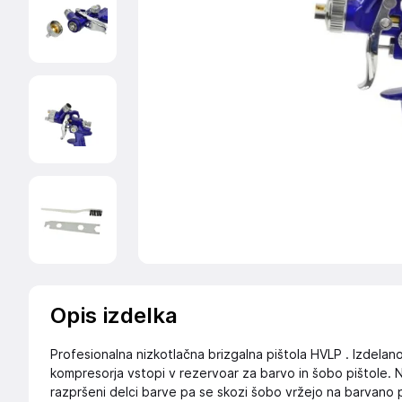
Opis izdelka
Profesionalna nizkotlačna brizgalna pištola HVLP . Izdelano 
kompresorja vstopi v rezervoar za barvo in šobo pištole. Na
razpršeni delci barve pa se skozi šobo vržejo na barvano 