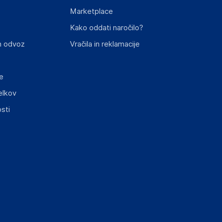
Marketplace
st izdelka z zahtevanimi predpisi.
Kako oddati naročilo?
n odvoz
Vračila in reklamacije
e
elkov
sti