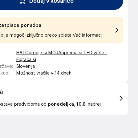
Dodaj v košarico
ketplace ponudba
p je mogoč izključno preko spleta.
Več informacij
HALOorodje.si MOJAoprema.si LEDsvet.si
Eigraca.si
države
:
Slovenija
akup
:
Možnost vračila v 14 dneh
a
ostava
predvidoma od
ponedeljka, 10.8.
naprej