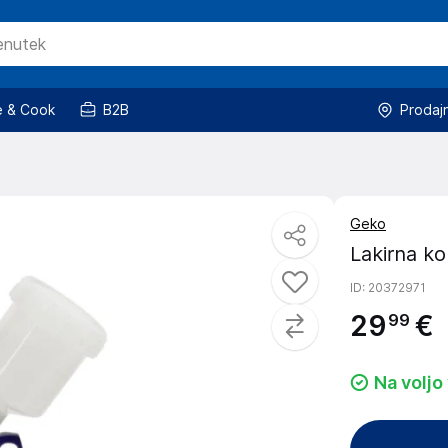
 & Cook
B2B
Prodaj
Geko
Lakirna k
ID
: 20372971
29
€
99
Na voljo