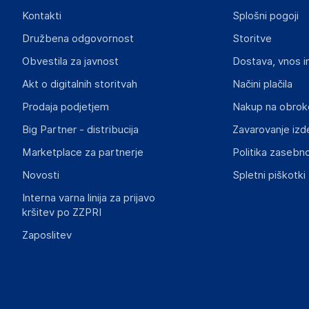
Odgovorna oseba v EU
Kontakti
Splošni pogoji
Gospodarski subjekt s sedežem v EU, ki zagotavlja skladno
Družbena odgovornost
Storitve
Rok Groznik
Obvestila za javnost
Dostava, vnos i
Na žago 32, 8351 Straža
Slovenija
Akt o digitalnih storitvah
Načini plačila
info@haloorodje.si
Prodaja podjetjem
Nakup na obrok
Big Partner - distribucija
Zavarovanje izd
Marketplace za partnerje
Politika zasebno
Novosti
Spletni piškotki
Interna varna linija za prijavo
kršitev po ZZPRI
Zaposlitev