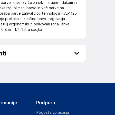
arve, ki se izvrže z nizkim zračnim tlakom in
aka izgubi manj barve in več barve na
oraba barve zahvaljujoč tehnologiji HVLP 125
je pretoka in količine barve regulacija
tulj ergonomski in oblikovan ročaj lahka
 0,8 mm 1/4 “hitra spojka
nti
ov, državo in elektronski naslov) povezane s
ormacije
Podpora
Pogosta vprašanja