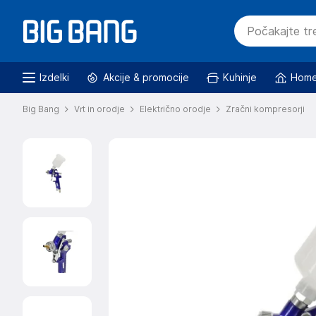
Izdelki
Akcije & promocije
Kuhinje
Home
Big Bang
Vrt in orodje
Električno orodje
Zračni kompresorji