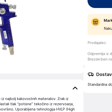
Mar
Naku
Prodajalec
:
Odpremlja iz 
Brezskrben n
Dostav
Standardna d
iz najbolj kakovostnih materialov. Zrak iz
stali tlak “potisne” tekočino iz rezervoarja,
površino. Uporabljena tehnologija HVLP (High