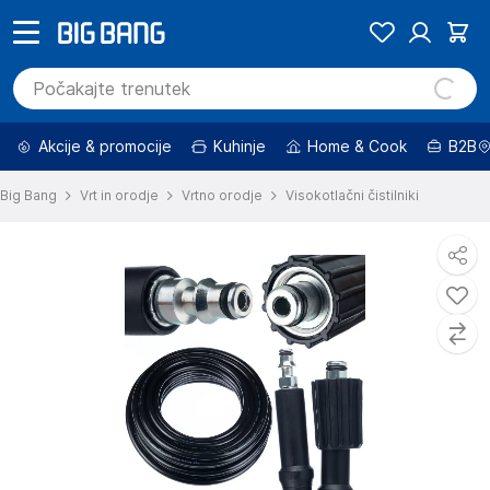
Akcije & promocije
Kuhinje
Home & Cook
B2B
Big Bang
Vrt in orodje
Vrtno orodje
Visokotlačni čistilniki