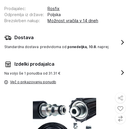
Prodajalec
:
Rosfix
Odpremlja iz države
:
Poljska
Brezskrben nakup
:
Možnost vračila v 14 dneh
Dostava
Standardna dostava
predvidoma od
ponedeljka, 10.8.
naprej
Izdelki prodajalca
Na voljo še
1 ponudba od 31.31 €
Več o prikazovanju ponudb