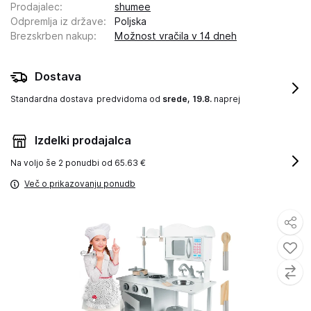
Prodajalec
:
shumee
Odpremlja iz države
:
Poljska
Brezskrben nakup
:
Možnost vračila v 14 dneh
Dostava
Standardna dostava
predvidoma od
srede, 19.8.
naprej
Izdelki prodajalca
Na voljo še
2 ponudbi od 65.63 €
Več o prikazovanju ponudb