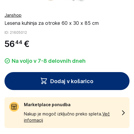
Janshop
Lesena kuhinja za otroke 60 x 30 x 85 cm
ID
: 21605012
56
€
44
Na voljo v 7-8 delovnih dneh
Dodaj v košarico
Marketplace ponudba
Nakup je mogoč izključno preko spleta.
Več
informacij