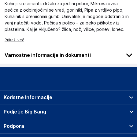
Kuhinjski elementi: držalo za jedilni pribor, Mikrovalovna
pečica z odpirajočimi se vrati, gorilniki, Pipa z vrtljivo pipo,
Kuhalnik s premičnimi gumbi Umivalnik je mogoče odstraniti in
vanj natočiti vodo, Pečica s polico – za peko piškotov iz
plastelina. Kaj je vključeno? žlica, nož, vilice, ponev, lonec.
Prikaži več
Varnostne informacije in dokumenti
Podatki o proizvajalcu
Podatki o proizvajalcu vključujejo informacije (naziv, naslov,
državo in elektronski naslov) povezane s proizvajalcem
izdelka.
Koristne informacije
Comet
os. Oświecenia 38/92 Cracow 31-636, Poland
Prodajna mesta
Podjetje Big Bang
Poljska
Splošni pogoji
office@monkey-gym.com
O podjetju
Podpora
Storitve
Kontakti
Dostava, vnos in odvoz
Odgovorna oseba v EU