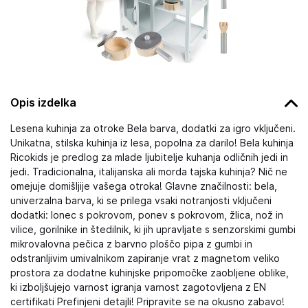
Opis izdelka
Lesena kuhinja za otroke Bela barva, dodatki za igro vključeni.
Unikatna, stilska kuhinja iz lesa, popolna za darilo! Bela kuhinja
Ricokids je predlog za mlade ljubitelje kuhanja odličnih jedi in
jedi. Tradicionalna, italijanska ali morda tajska kuhinja? Nič ne
omejuje domišljije vašega otroka! Glavne značilnosti: bela,
univerzalna barva, ki se prilega vsaki notranjosti vključeni
dodatki: lonec s pokrovom, ponev s pokrovom, žlica, nož in
vilice, gorilnike in štedilnik, ki jih upravljate s senzorskimi gumbi
mikrovalovna pečica z barvno ploščo pipa z gumbi in
odstranljivim umivalnikom zapiranje vrat z magnetom veliko
prostora za dodatne kuhinjske pripomočke zaobljene oblike,
ki izboljšujejo varnost igranja varnost zagotovljena z EN
certifikati Prefinjeni detajli! Pripravite se na okusno zabavo!