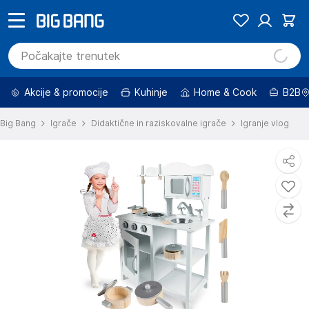
Akcije & promocije
Kuhinje
Home & Cook
B2B
Big Bang
Igrače
Didaktične in raziskovalne igrače
Igranje vlog