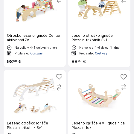
Otroško leseno igrišče Center
Leseno otroško igrišče
aktivnosti 7v1
Plezalni trikotnik 3v1
Na voljo v 4-6 delovnih dneh
Na voljo v 4-6 delovnih dneh
Prodajalec
Costway
Prodajalec
Costway
98
€
88
€
00
00
Leseno otroško igrišče
Leseno igrišče 4 v 1 gugalnica
Plezalni trikotnik 3v1
Plezalni lok