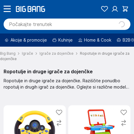
Akcije & promocije
Kuhinje
Home & Cook
B2B
Big Bang
Igrače
Igrače za dojenčke
Ropotulje in druge igrače za
dojenčke
Ropotulje in druge igrače za dojenčke
Ropotulje in druge igrače za dojenčke. Raziščite ponudbo
ropotulj in drugih igrač za dojenčke. Oglejte si različne modele
in izberite najboljšo igračo za vašega malčka.