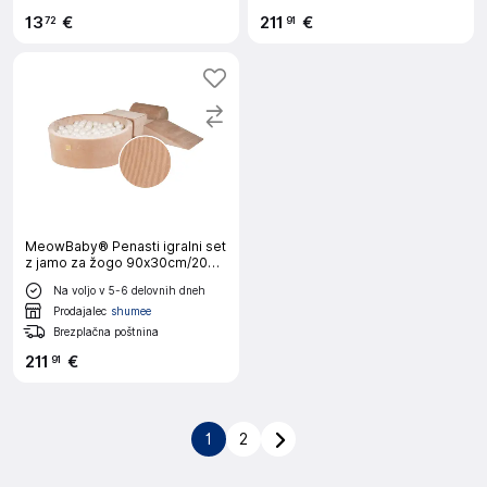
13
€
211
€
72
91
MeowBaby® Penasti igralni set
z jamo za žogo 90x30cm/200
žogic 7cm, Igralni set za otroka,
Na voljo v 5-6 delovnih dneh
4 elementi, Velvet žamet,
Pesek, Žoge: biserno bela
Prodajalec
shumee
Brezplačna poštnina
211
€
91
1
2