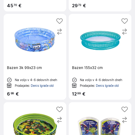
45
€
29
€
70
73
Bazen 3k 99x23 cm
Bazen 155x32 cm
Na voljo v 4-6 delovnih dneh
Na voljo v 4-6 delovnih dneh
Prodajalec
Denis Igrače old
Prodajalec
Denis Igrače old
6
€
12
€
99
99