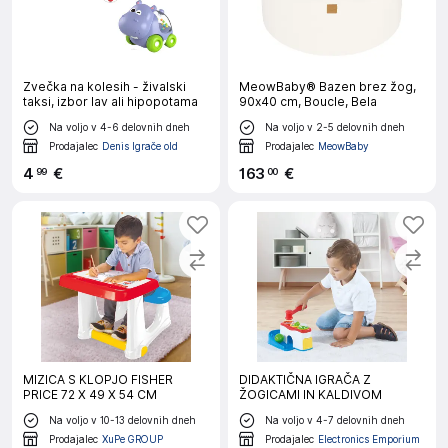
Zvečka na kolesih - živalski
MeowBaby® Bazen brez žog,
taksi, izbor lav ali hipopotama
90x40 cm, Boucle, Bela
Na voljo v 4-6 delovnih dneh
Na voljo v 2-5 delovnih dneh
Prodajalec
Denis Igrače old
Prodajalec
MeowBaby
4
€
163
€
99
00
MIZICA S KLOPJO FISHER
DIDAKTIČNA IGRAČA Z
PRICE 72 X 49 X 54 CM
ŽOGICAMI IN KALDIVOM
Na voljo v 10-13 delovnih dneh
Na voljo v 4-7 delovnih dneh
Prodajalec
XuPe GROUP
Prodajalec
Electronics Emporium