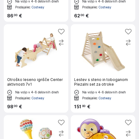
Na voljo v 4-6 delovnih dneh
Na voljo v 4-6 delovnih dneh
Prodajalec
Costway
Prodajalec
Costway
86
€
62
€
00
00
Otroško leseno igrišče Center
Lestev s steno in toboganom
aktivnosti 7v1
Plezalni set za otroke
Na voljo v 4-6 delovnih dneh
Na voljo v 4-6 delovnih dneh
Prodajalec
Costway
Prodajalec
Costway
98
€
151
€
00
00