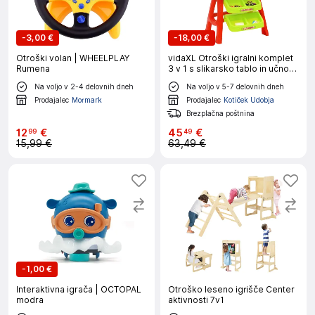
-
3,00 €
-
18,00 €
Otroški volan | WHEELPLAY
vidaXL Otroški igralni komplet
Rumena
3 v 1 s slikarsko tablo in učno
mizo
Na voljo v 2-4 delovnih dneh
Na voljo v 5-7 delovnih dneh
Prodajalec
Mormark
Prodajalec
Kotiček Udobja
Brezplačna poštnina
12
€
45
€
99
49
15,99 €
63,49 €
-
1,00 €
Interaktivna igrača | OCTOPAL
Otroško leseno igrišče Center
modra
aktivnosti 7v1