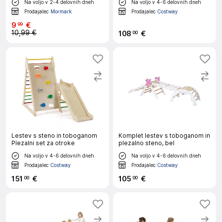
Na voljo v 2-4 delovnih dneh
Na voljo v 4-6 delovnih dneh
Prodajalec
Mormark
Prodajalec
Costway
9
€
99
10,99 €
108
€
00
Lestev s steno in toboganom
Komplet lestev s toboganom in
Plezalni set za otroke
plezalno steno, bel
Na voljo v 4-6 delovnih dneh
Na voljo v 4-6 delovnih dneh
Prodajalec
Costway
Prodajalec
Costway
151
€
105
€
00
00