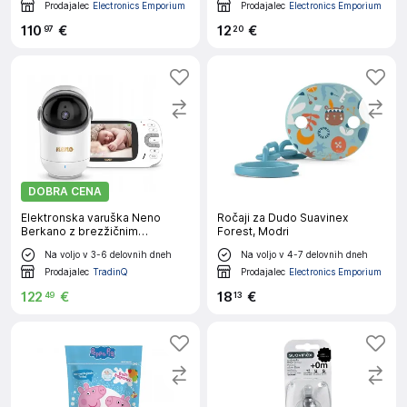
Prodajalec
Electronics Emporium
Prodajalec
Electronics Emporium
110
€
12
€
97
20
DOBRA CENA
Elektronska varuška Neno
Ročaji za Dudo Suavinex
Berkano z brezžičnim
Forest, Modri
sprejemnikom
Na voljo v 3-6 delovnih dneh
Na voljo v 4-7 delovnih dneh
Prodajalec
TradinQ
Prodajalec
Electronics Emporium
122
€
18
€
49
13