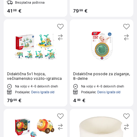
Brezplačna poštnina
41
€
79
€
08
99
Didaktična 5v1 hojica,
Didaktične posode za zlaganje,
večnamensko vozilo-igralnica
8-delne
Na voljo v 4-6 delovnih dneh
Na voljo v 4-6 delovnih dneh
Prodajalec
Denis Igrače old
Prodajalec
Denis Igrače old
79
€
4
€
99
99