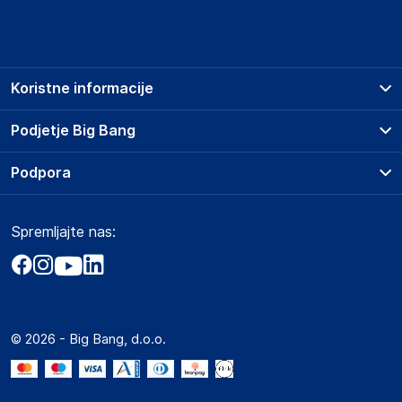
Koristne informacije
Prodajna mesta
Podjetje Big Bang
Splošni pogoji
O podjetju
Podpora
Storitve
Kontakti
Dostava, vnos in odvoz
Pogosta vprašanja
Družbena odgovornost
Načini plačila
Spremljajte nas:
Marketplace
Obvestila za javnost
Nakup na obroke
Kako oddati naročilo?
Akt o digitalnih storitvah
Zavarovanje izdelkov
Vračila in reklamacije
Prodaja podjetjem
Politika zasebnosti
Big Partner - distribucija
Spletni piškotki
© 2026 - Big Bang, d.o.o.
Marketplace za partnerje
Novosti
Interna varna linija za prijavo kršitev po ZZPRI