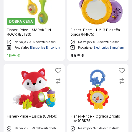
DOBRA CENA
Fisher-Price - MARAKE 'N
Fisher-Price - 1-2-3 Plazeča
ROCK (BLT33)
opica (FHF75)
Na voljo v 3-6 delovnih dneh
Na voljo v 6-9 delovnih dneh
Prodajalec
Electronics Emporium
Prodajalec
Electronics Emporium
19
€
95
€
44
70
Fisher-Price - Lisica (CDN56)
Fisher-Price - Ogrlica Zrcalo
Lev (CBK75)
Na voljo v 6-9 delovnih dneh
Na voljo v 3-6 delovnih dneh