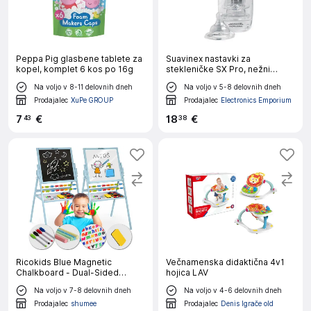
Peppa Pig glasbene tablete za
Suavinex nastavki za
kopel, komplet 6 kos po 16g
stekleničke SX Pro, nežni
pretok +0m, 2 kosa
Na voljo v 8-11 delovnih dneh
Na voljo v 5-8 delovnih dneh
Prodajalec
XuPe GROUP
Prodajalec
Electronics Emporium
7
€
18
€
43
38
Ricokids Blue Magnetic
Večnamenska didaktična 4v1
Chalkboard - Dual-Sided
hojica LAV
Rotating Educational Board for
Na voljo v 7-8 delovnih dneh
Na voljo v 4-6 delovnih dneh
Kids
Prodajalec
shumee
Prodajalec
Denis Igrače old