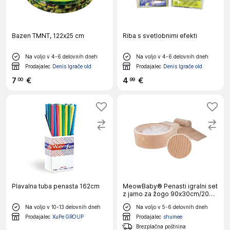
Bazen TMNT, 122x25 cm
Riba s svetlobnimi efekti
Na voljo v 4-6 delovnih dneh
Na voljo v 4-6 delovnih dneh
Prodajalec
Denis Igrače old
Prodajalec
Denis Igrače old
7
€
4
€
00
99
Plavalna tuba penasta 162cm
MeowBaby® Penasti igralni set
z jamo za žogo 90x30cm/200
žogic 7cm, Igralni set za otroka,
Na voljo v 10-13 delovnih dneh
Na voljo v 5-6 delovnih dneh
4 elementi, Velvet žamet,
Pesek, Žoge: prozorne
Prodajalec
XuPe GROUP
Prodajalec
shumee
Brezplačna poštnina