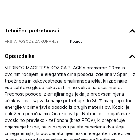
Tehnične podrobnosti
VRSTA POSODE ZA KUHANJE
Kozice
Opis izdelka
VITRINOR MAGEFESA KOZICA BLACK s premerom 20cm in
dvojnim ročajem je elegantna črna posoda izdelana v Španiji iz
trpežnega in kakovostnega emajliranega jekla, ki izpolnjuje
vse zahteve glede kakovosti in ne vpliva na okus hrane.
Prednost posode iz emajliranega jekla je predvsem njena
učinkovitost, saj za kuhanje potrebuje do 30 % manj toplotne
energije v primerjavi s posodo iz drugih materialov. Kozici je
priložena priročna mrežica za cvrtje. Notranjost je ojačana z
dvoslojno prevleko - teflonom (brez PFOA), ki preprečuje
prijemanje hrane, na zunanjosti pa sta nanešena dva sloja
črnega emajla, ki poudarjata njen lesk in eleganten videz ter