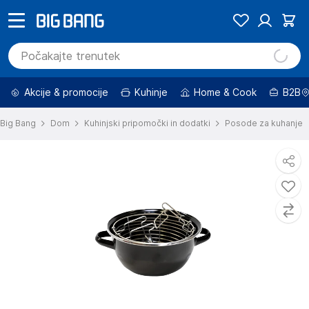
Akcije & promocije
Kuhinje
Home & Cook
B2B
Big Bang
Dom
Kuhinjski pripomočki in dodatki
Posode za kuhanje