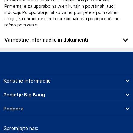
jo varujeta pred mehanskimi in kemičnimi poškodbami.
Primerna je za uporabo na vseh kuhalnih površinah, tudi
indukciji. Po uporabi jo lahko varno pomijete v pomivalnem
stroju, za ohranitev njenih funkcionalnosti pa priporočamo
ročno pomivanje.
Varnostne informacije in dokumenti
Podatki o proizvajalcu
Podatki o proizvajalcu vključujejo informacije (naziv, naslov,
državo in elektronski naslov) povezane s proizvajalcem
izdelka.
Koristne informacije
KRISTAL d.o.o. Rence
Lukezici 45, 5292 Rence
Prodajna mesta
Podjetje Big Bang
Slovenija
Splošni pogoji
kristaldoo@siol.net
O podjetju
Podpora
Storitve
Kontakti
Dostava, vnos in odvoz
Odgovorna oseba v EU
Pogosta vprašanja
Družbena odgovornost
Načini plačila
Gospodarski subjekt s sedežem v EU, ki zagotavlja skladnost
Spremljajte nas:
Marketplace
Obvestila za javnost
izdelka z zahtevanimi predpisi.