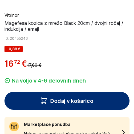
Vitrinor
Magefesa kozica z mrežo Black 20cm / dvojni ročaj /
indukcija / emajl
ID
: 20455246
-
0,88 €
16
€
72
17,60 €
Na voljo v 4-6 delovnih dneh
Dodaj v košarico
Marketplace ponudba
Nakup je mogoč izključno preko spleta.
Več