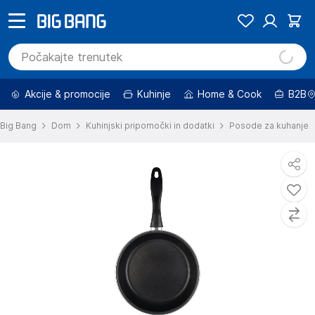
Akcije & promocije
Kuhinje
Home & Cook
B2B
Big Bang
Dom
Kuhinjski pripomočki in dodatki
Posode za kuhanje