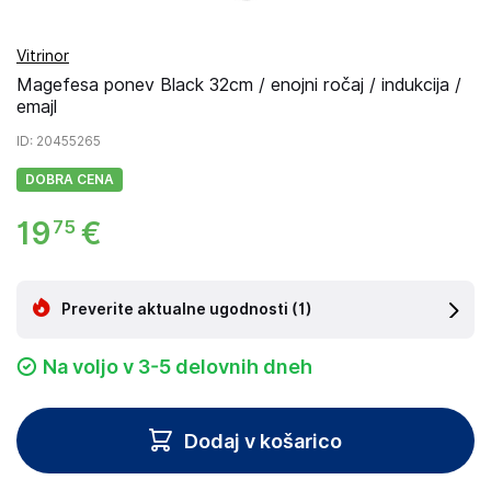
Vitrinor
Magefesa ponev Black 32cm / enojni ročaj / indukcija /
emajl
ID
: 20455265
DOBRA CENA
19
€
75
Preverite aktualne ugodnosti
(1)
Na voljo v 3-5 delovnih dneh
Dodaj v košarico