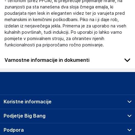
- teflonom (brez PFOA), ki preprečuje prijemanje hrane, na
zunanjosti pa sta nanešena dva sloja črnega emajla, ki
poudarjata njen lesk in eleganten videz ter jo varujeta pred
mehanskimi in kemičnimi poškodbami. Piko na i ji daje rob,
izdelan iz nerjavečega jekla. Primerna je za uporabo na vseh
kuhalnih površinah, tudi indukciji. Po uporabi jo lahko varno
pomijete v pomivalnem stroju, za ohranitev njenih
funkcionalnosti pa priporočamo ročno pomivanje.
Varnostne informacije in dokumenti
Podatki o proizvajalcu
Podatki o proizvajalcu vključujejo informacije (naziv, naslov,
državo in elektronski naslov) povezane s proizvajalcem
izdelka.
Koristne informacije
KRISTAL d.o.o. Rence
Lukezici 45, 5292 Rence
Prodajna mesta
Podjetje Big Bang
Slovenija
Splošni pogoji
kristaldoo@siol.net
O podjetju
Podpora
Storitve