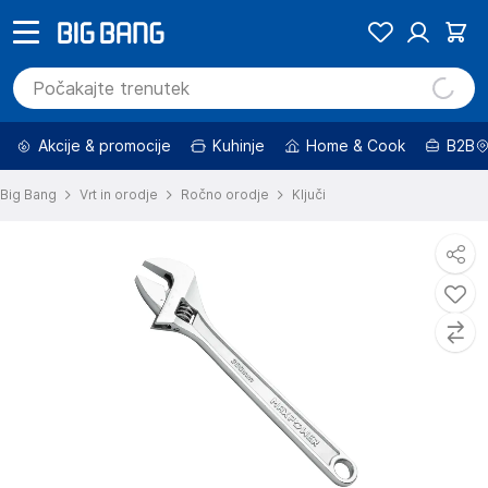
Akcije & promocije
Kuhinje
Home & Cook
B2B
Big Bang
Vrt in orodje
Ročno orodje
Ključi