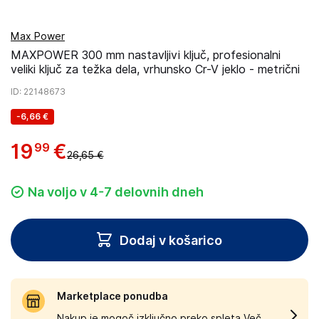
Max Power
MAXPOWER 300 mm nastavljivi ključ, profesionalni
veliki ključ za težka dela, vrhunsko Cr-V jeklo - metrični
ID
: 22148673
-
6,66 €
19
€
99
26,65 €
Na voljo v 4-7 delovnih dneh
Dodaj v košarico
Marketplace ponudba
Nakup je mogoč izključno preko spleta.
Več