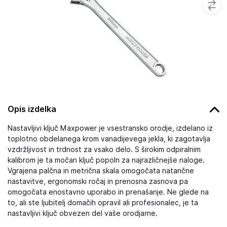
Opis izdelka
Nastavljivi ključ Maxpower je vsestransko orodje, izdelano iz
toplotno obdelanega krom vanadijevega jekla, ki zagotavlja
vzdržljivost in trdnost za vsako delo. S širokim odpiralnim
kalibrom je ta močan ključ popoln za najrazličnejše naloge.
Vgrajena palčna in metrična skala omogočata natančne
nastavitve, ergonomski ročaj in prenosna zasnova pa
omogočata enostavno uporabo in prenašanje. Ne glede na
to, ali ste ljubitelj domačih opravil ali profesionalec, je ta
nastavljivi ključ obvezen del vaše orodjarne.