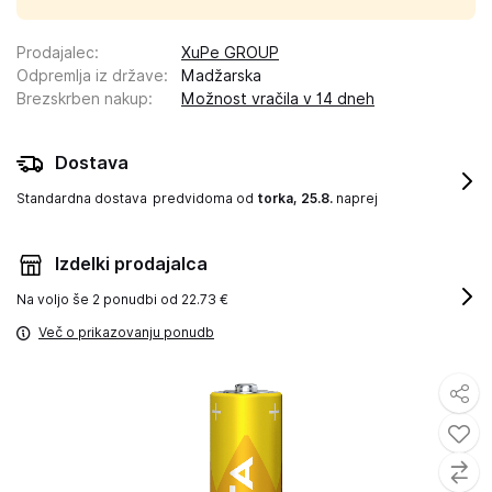
Prodajalec
:
XuPe GROUP
Odpremlja iz države
:
Madžarska
Brezskrben nakup
:
Možnost vračila v 14 dneh
Dostava
Standardna dostava
predvidoma od
torka, 25.8.
naprej
Izdelki prodajalca
Na voljo še
2 ponudbi od 22.73 €
Več o prikazovanju ponudb