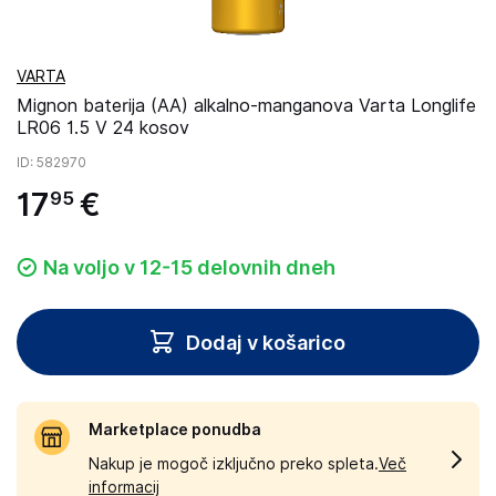
VARTA
Mignon baterija (AA) alkalno-manganova Varta Longlife
LR06 1.5 V 24 kosov
ID
: 582970
17
€
95
Na voljo v 12-15 delovnih dneh
Dodaj v košarico
Marketplace ponudba
Nakup je mogoč izključno preko spleta.
Več
informacij