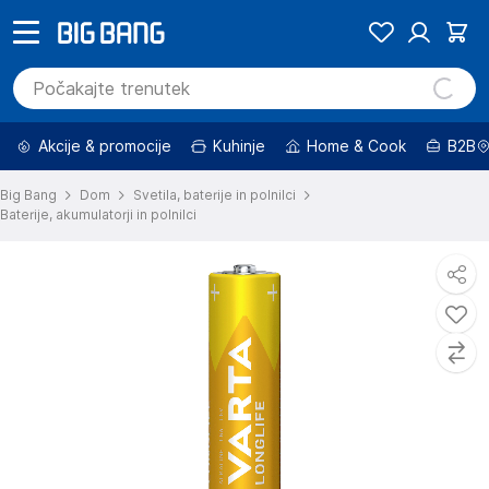
Akcije & promocije
Kuhinje
Home & Cook
B2B
Big Bang
Dom
Svetila, baterije in polnilci
Baterije, akumulatorji in polnilci