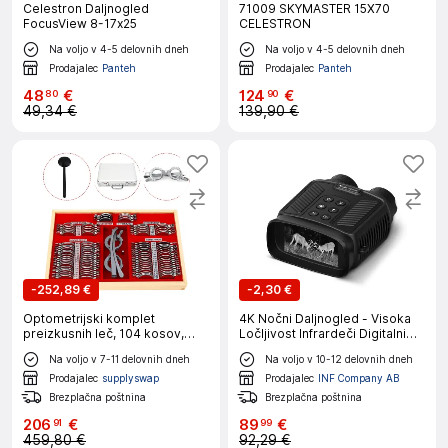
Celestron Daljnogled
71009 SKYMASTER 15X70
FocusView 8-17x25
CELESTRON
Na voljo v 4-5 delovnih dneh
Na voljo v 4-5 delovnih dneh
Prodajalec
Panteh
Prodajalec
Panteh
48
€
124
€
80
90
49,34 €
139,90 €
-
252,89 €
-
2,30 €
Optometrijski komplet
4K Nočni Daljnogled - Visoka
preizkusnih leč, 104 kosov,
Ločljivost Infrardeči Digitalni
popoln set z dodatki, trdna
Teleskop Black
Na voljo v 7-11 delovnih dneh
Na voljo v 10-12 delovnih dneh
škatla za shranjevanje
Prodajalec
supplyswap
Prodajalec
INF Company AB
Brezplačna poštnina
Brezplačna poštnina
206
€
89
€
91
99
459,80 €
92,29 €