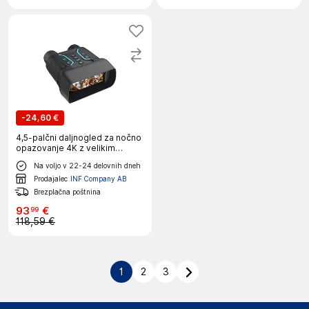
-
24,60 €
4,5-palčni daljnogled za nočno
opazovanje 4K z velikim
zaslonom in snemanjem HD
Na voljo v 22-24 delovnih dneh
Prodajalec
INF Company AB
Brezplačna poštnina
93
€
99
118,59 €
1
2
3