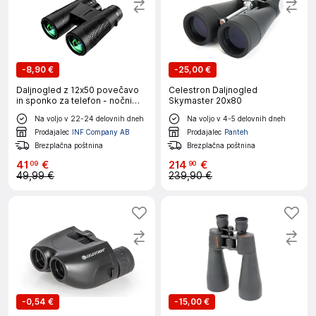
-
8,90 €
-
25,00 €
Daljnogled z 12x50 povečavo
Celestron Daljnogled
in sponko za telefon - nočni
Skymaster 20x80
vid, HD optika
Na voljo v 22-24 delovnih dneh
Na voljo v 4-5 delovnih dneh
Prodajalec
INF Company AB
Prodajalec
Panteh
Brezplačna poštnina
Brezplačna poštnina
41
€
214
€
09
90
49,99 €
239,90 €
-
0,54 €
-
15,00 €