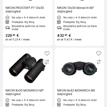
NIKON PROSTAFF P7 10x30
NIKON 10x30 Monarch M7
daljnogled
daljnogled
Na voljo v 4-6 delovnih dneh
Na voljo v 4-6 delovnih dneh
Prodajalec
Big Bang
Prodajalec
Big Bang
Brezplačna poštnina za člane
Brezplačna poštnina za člane
kluba
kluba
229
€
432
€
99
99
ali od
11,23 €
/ mesec
ali od
11,42 €
/ mesec
NIKON 8x30 MONARCH M7
NIKON 8x42 MONARCH M5
daljnogled
daljnogled
Na voljo v 4-6 delovnih dneh
Na voljo v 4-6 delovnih dneh
Prodajalec
Big Bang
Prodajalec
Big Bang