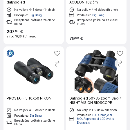
daljnogled
ACULON T02 črn
Na voljo v 4-6 delovnih dneh
Na voljo v 4-6 delovnih dneh
Prodajalec
Big Bang
Prodajalec
Big Bang
Brezplačna poštnina za člane
Brezplačna poštnina za člane
kluba
kluba
207
€
99
ali od
10,16 €
/ mesec
79
€
99
PROSTAFF 5 10X50 NIKON
Daljnogled 50×35 zoom BaK-4
NIGHT VISION BIOSCOPE
Na voljo v 4-6 delovnih dneh
Na voljo v 1-2 delovnih dneh
Prodajalec
HALOorodje.si
Prodajalec
Big Bang
MOJAoprema.si LEDsvet.si
Brezplačna poštnina za člane
Eigraca.si
kluba