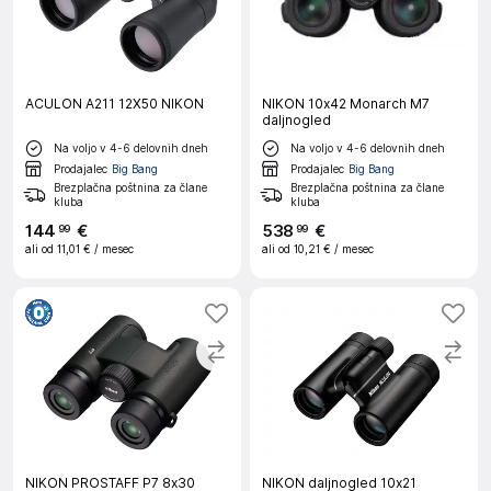
ACULON A211 12X50 NIKON
NIKON 10x42 Monarch M7
daljnogled
Na voljo v 4-6 delovnih dneh
Na voljo v 4-6 delovnih dneh
Prodajalec
Big Bang
Prodajalec
Big Bang
Brezplačna poštnina za člane
Brezplačna poštnina za člane
kluba
kluba
144
€
538
€
99
99
ali od
11,01 €
/ mesec
ali od
10,21 €
/ mesec
NIKON PROSTAFF P7 8x30
NIKON daljnogled 10x21