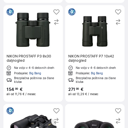
NIKON PROSTAFF P3 8x30
NIKON PROSTAFF P7 10x42
daljnogled
daljnogled
Na voljo v 4-6 delovnih dneh
Na voljo v 4-6 delovnih dneh
Prodajalec
Big Bang
Prodajalec
Big Bang
Brezplačna poštnina za člane
Brezplačna poštnina za člane
kluba
kluba
154
€
271
€
99
99
ali od
11,76 €
/ mesec
ali od
13,29 €
/ mesec