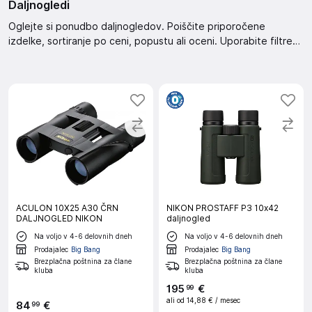
Daljnogledi
Oglejte si ponudbo daljnogledov. Poiščite priporočene
izdelke, sortiranje po ceni, popustu ali oceni. Uporabite filtre
za iskanje po ceni, znamki ali razpoložljivosti. Razvrščanje
izdelkov vam omogoča enostavno iskanje.
ACULON 10X25 A30 ČRN
NIKON PROSTAFF P3 10x42
DALJNOGLED NIKON
daljnogled
Na voljo v 4-6 delovnih dneh
Na voljo v 4-6 delovnih dneh
Prodajalec
Big Bang
Prodajalec
Big Bang
Brezplačna poštnina za člane
Brezplačna poštnina za člane
kluba
kluba
195
€
99
ali od
14,88 €
/ mesec
84
€
99