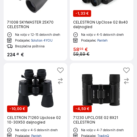
-
1,33 €
71008 SKYMASTER 25X70
CELESTRON UpClose G2 8x40
CELESTRON
daljnogled
Na voljo v 12-15 delovnih dneh
Na voljo v 4-5 delovnih dneh
Prodajalec
Solution 4YOU
Prodajalec
Panteh
Brezplačna poštnina
58
€
56
59,89 €
224
€
41
-
10,00 €
-
4,50 €
CELSTRON 71260 Upclose G2
71230 UPCLOSE G2 8X21
10-30X50 daljnogled
CELESTRON
Na voljo v 4-5 delovnih dneh
Na voljo v 4-7 delovnih dneh
Prodajalec
Panteh
Prodajalec
TradinQ