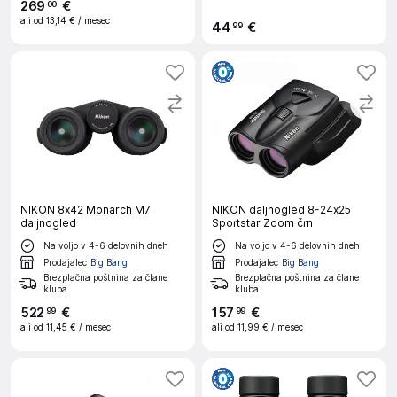
269
€
00
ali od
13,14 €
/ mesec
44
€
99
NIKON 8x42 Monarch M7
NIKON daljnogled 8-24x25
daljnogled
Sportstar Zoom črn
Na voljo v 4-6 delovnih dneh
Na voljo v 4-6 delovnih dneh
Prodajalec
Big Bang
Prodajalec
Big Bang
Brezplačna poštnina za člane
Brezplačna poštnina za člane
kluba
kluba
522
€
157
€
99
99
ali od
11,45 €
/ mesec
ali od
11,99 €
/ mesec