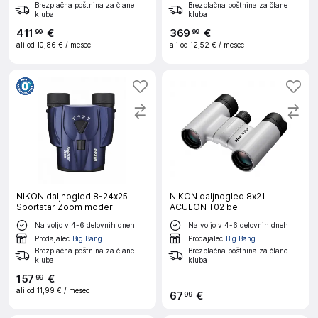
Brezplačna poštnina za člane
Brezplačna poštnina za člane
kluba
kluba
411
€
369
€
99
99
ali od
10,86 €
/ mesec
ali od
12,52 €
/ mesec
NIKON daljnogled 8-24x25
NIKON daljnogled 8x21
Sportstar Zoom moder
ACULON T02 bel
Na voljo v 4-6 delovnih dneh
Na voljo v 4-6 delovnih dneh
Prodajalec
Big Bang
Prodajalec
Big Bang
Brezplačna poštnina za člane
Brezplačna poštnina za člane
kluba
kluba
157
€
99
ali od
11,99 €
/ mesec
67
€
99