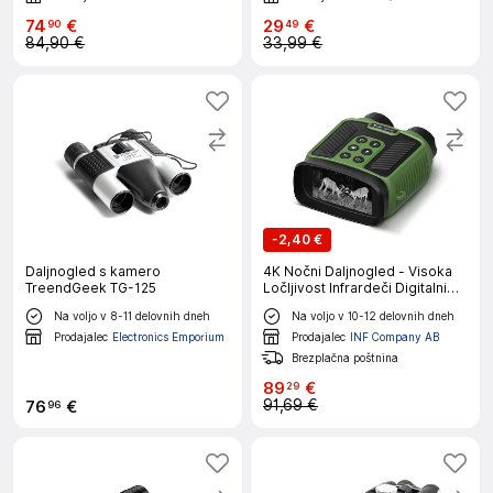
74
€
29
€
90
49
84,90 €
33,99 €
-
2,40 €
Daljnogled s kamero
4K Nočni Daljnogled - Visoka
TreendGeek TG-125
Ločljivost Infrardeči Digitalni
Teleskop Green
Na voljo v 8-11 delovnih dneh
Na voljo v 10-12 delovnih dneh
Prodajalec
Electronics Emporium
Prodajalec
INF Company AB
Brezplačna poštnina
89
€
29
91,69 €
76
€
96