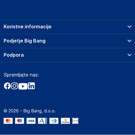
Koristne informacije
Prodajna mesta
Podjetje Big Bang
Splošni pogoji
O podjetju
Podpora
Storitve
Kontakti
Dostava, vnos in odvoz
Pogosta vprašanja
Družbena odgovornost
Načini plačila
Spremljajte nas:
Marketplace
Obvestila za javnost
Nakup na obroke
Kako oddati naročilo?
Akt o digitalnih storitvah
Zavarovanje izdelkov
Vračila in reklamacije
Prodaja podjetjem
Politika zasebnosti
Big Partner - distribucija
Spletni piškotki
© 2026 - Big Bang, d.o.o.
Marketplace za partnerje
Novosti
Interna varna linija za prijavo kršitev po ZZPRI