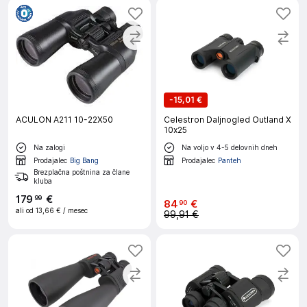
-
15,01 €
ACULON A211 10-22X50
Celestron Daljnogled Outland X
10x25
Na zalogi
Na voljo v 4-5 delovnih dneh
Prodajalec
Big Bang
Prodajalec
Panteh
Brezplačna poštnina za člane
kluba
179
€
99
84
€
90
ali od
13,66 €
/ mesec
99,91 €