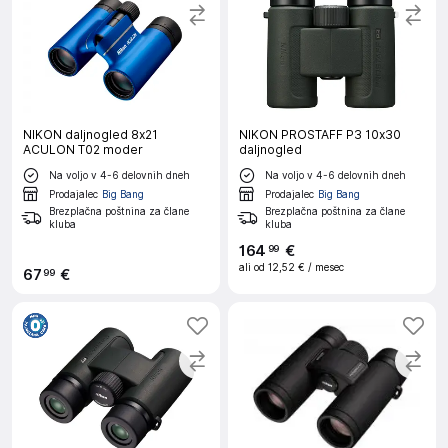
NIKON daljnogled 8x21
NIKON PROSTAFF P3 10x30
ACULON T02 moder
daljnogled
Na voljo v 4-6 delovnih dneh
Na voljo v 4-6 delovnih dneh
Prodajalec
Big Bang
Prodajalec
Big Bang
Brezplačna poštnina za člane
Brezplačna poštnina za člane
kluba
kluba
164
€
99
ali od
12,52 €
/ mesec
67
€
99