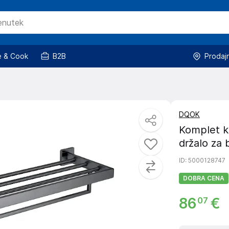
 & Cook
B2B
Prodaj
DQOK
Komplet ko
držalo za 
ID
: 5000128747
DOBRA CENA
86
€
07