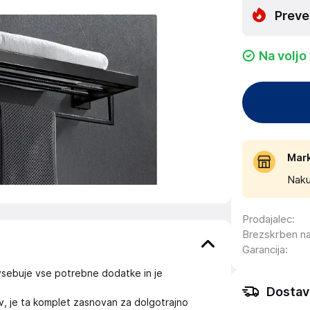
Preve
Na voljo
Mar
Naku
Prodajalec
:
Brezskrben n
Garancija
:
sebuje vse potrebne dodatke in je
Dostav
ov, je ta komplet zasnovan za dolgotrajno