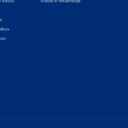
n odvoz
Vračila in reklamacije
e
elkov
sti
elka in lahko vključujejo ključne varnostne