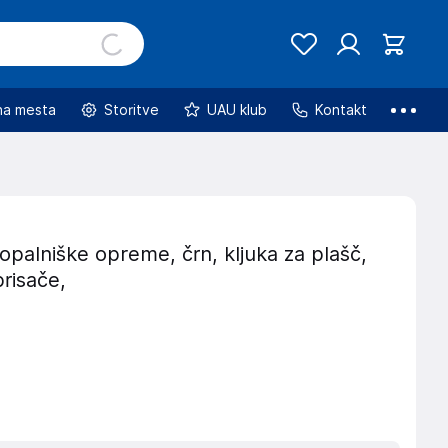
na mesta
Storitve
UAU klub
Kontakt
palniške opreme, črn, kljuka za plašč,
brisače,