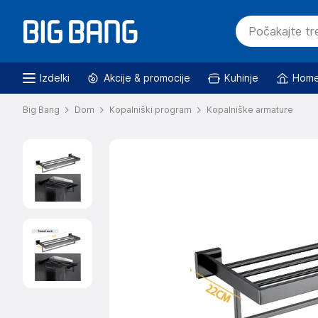
Izdelki
Akcije & promocije
Kuhinje
Home
Big Bang
Dom
Kopalniški program
Kopalniške armature