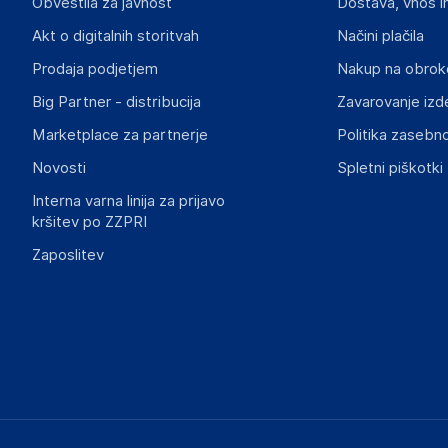
Obvestila za javnost
Dostava, vnos i
eVatmaster Consulting GmbH
Bettinastr. 30,60325 Frankfurt am Main
Akt o digitalnih storitvah
Načini plačila
Nemčija
Prodaja podjetjem
Nakup na obrok
contact@evatmaster.com
Big Partner - distribucija
Zavarovanje izd
Slike o varnosti izdelka
Marketplace za partnerje
Politika zasebno
Slike o varnosti izdelka vsebujejo opozorila na embalaži izd
Novosti
Spletni piškotki
informacije, povezane z določenim izdelkom.
Interna varna linija za prijavo
kršitev po ZZPRI
Zaposlitev