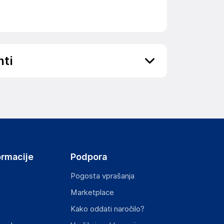
nti
ov, državo in elektronski naslov) povezane s
 health city, zhishan town, heshan city, jiangmen
ormacije
Podpora
Pogosta vprašanja
Marketplace
st izdelka z zahtevanimi predpisi.
Kako oddati naročilo?