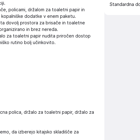
ji.
Standardna d
če, policami, držalom za toaletni papir in
 kopalniške dodatke v enem paketu.
ta dovolj prostora za brisače in toaletne
rganizirano in brez nereda.
alo za toaletni papir nudita priročen dostop
ško rutino bolj učinkovito.
icna polica, držalo za toaletni papir, držalo za
jemo, da izberejo kitajsko skladišče za