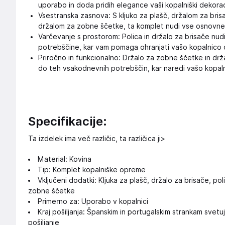
uporabo in doda pridih elegance vaši kopalniški dekoraci
Vsestranska zasnova: S kljuko za plašč, držalom za brisa
držalom za zobne ščetke, ta komplet nudi vse osnovne
Varčevanje s prostorom: Polica in držalo za brisače nudi
potrebščine, kar vam pomaga ohranjati vašo kopalnico o
Priročno in funkcionalno: Držalo za zobne ščetke in drž
do teh vsakodnevnih potrebščin, kar naredi vašo kopalni
Specifikacije:
Ta izdelek ima več različic, ta različica ji>
Material: Kovina
Tip: Komplet kopalniške opreme
Vključeni dodatki: Kljuka za plašč, držalo za brisače, pol
zobne ščetke
Primerno za: Uporabo v kopalnici
Kraj pošiljanja: Španskim in portugalskim strankam svetu
pošiljanje