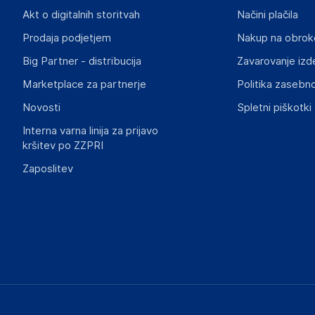
INF Company AB
Akt o digitalnih storitvah
Načini plačila
Lokegatan 5, 263 37 Höganäs
Prodaja podjetjem
Nakup na obrok
Sweden
Big Partner - distribucija
Zavarovanje izd
support@inf.se
Marketplace za partnerje
Politika zasebno
Slike o varnosti izdelka
Novosti
Spletni piškotki
Slike o varnosti izdelka vsebujejo opozorila na embalaži izd
informacije, povezane z določenim izdelkom.
Interna varna linija za prijavo
kršitev po ZZPRI
Zaposlitev
Dokumenti o varnosti izdelka
Produktni dokumenti z opozorili ter varnostnimi in drugimi 
izdelkom.
ec04baa13d5015f88ed6a02cc01bad93f29bca04.pdf