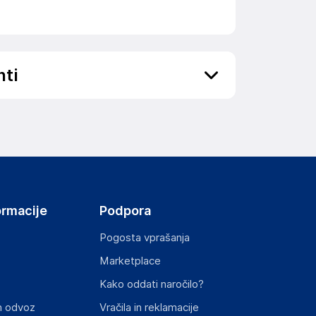
nti
enčkov in otrok, ni igrača.
ov, državo in elektronski naslov) povezane s
ormacije
Podpora
HENNESSY ROAD,WANCHAI, 000 Hong Kong
Pogosta vprašanja
Marketplace
Kako oddati naročilo?
st izdelka z zahtevanimi predpisi.
n odvoz
Vračila in reklamacije