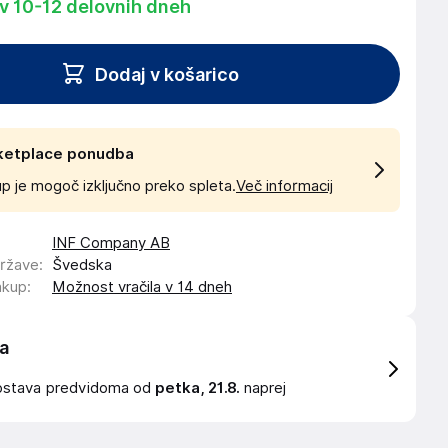
 v 10-12 delovnih dneh
Dodaj v košarico
ketplace ponudba
p je mogoč izključno preko spleta.
Več informacij
INF Company AB
države
:
Švedska
akup
:
Možnost vračila v 14 dneh
a
ostava
predvidoma od
petka, 21.8.
naprej