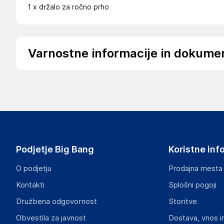
1 x držalo za ročno prho
Varnostne informacije in dokume
Da bi se izognili nevarnosti, hranite ta izdelek stran od doj
Podatki o proizvajalcu
Podatki o proizvajalcu vključujejo informacije (naziv, nasl
proizvajalcem izdelka.
DRAGON ECOM INTERNATIONAL LIMITED
Podjetje Big Bang
Koristne inf
ROOM 1502(A), EASEY COMMERCIAL BUILDING, 253-261 
HK
O podjetju
Prodajna mesta
angela88tw@163.com
Kontakti
Splošni pogoji
Odgovorna oseba v EU
Družbena odgovornost
Storitve
Gospodarski subjekt s sedežem v EU, ki zagotavlja skladno
Obvestila za javnost
Dostava, vnos i