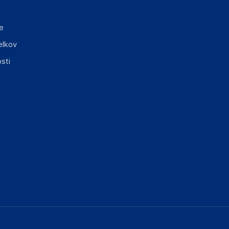
e
elkov
sti
elka in lahko vključujejo ključne varnostne
ključnimi informacijami, povezanimi z določenim