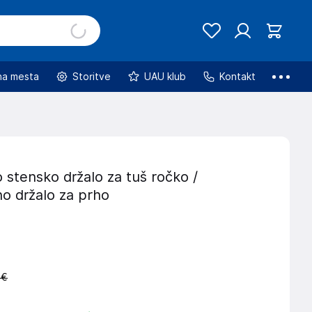
na mesta
Storitve
UAU klub
Kontakt
o stensko držalo za tuš ročko /
no držalo za prho
 €