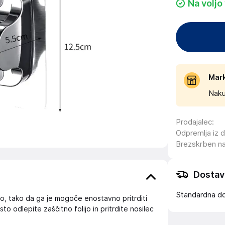
Na voljo
Mar
Naku
Prodajalec
:
Odpremlja iz 
Brezskrben n
Dostav
Standardna d
go, tako da ga je mogoče enostavno pritrditi
to odlepite zaščitno folijo in pritrdite nosilec