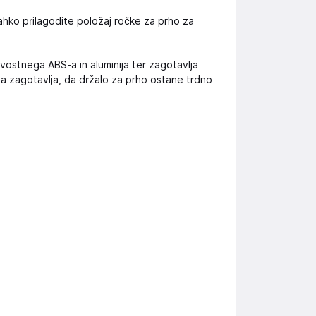
lahko prilagodite položaj ročke za prho za
vostnega ABS-a in aluminija ter zagotavlja
ga zagotavlja, da držalo za prho ostane trdno