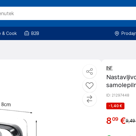
 & Cook
B2B
Prodaj
INF
Nastavljiv
samolepil
ID
: 21297448
-
1,40 €
8
€
09
9,49