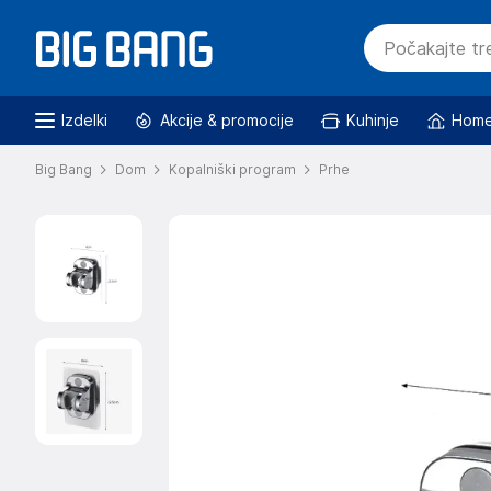
Izdelki
Akcije & promocije
Kuhinje
Home
Big Bang
Dom
Kopalniški program
Prhe