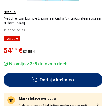
Nettlife
Nettlife tuš komplet, pipa za kad s 3-funkcijskim ročnim
tušem, nikelj
ID
: 5000120192
-
28,00 €
54
€
99
82,99 €
Na voljo v 3-6 delovnih dneh
Dodaj v košarico
Marketplace ponudba
Nakup je mogoč izključno preko spleta.
Več