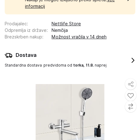
informacij
Prodajalec
:
Nettlife Store
Odpremlja iz države
:
Nemčija
Brezskrben nakup
:
Možnost vračila v 14 dneh
Dostava
Standardna dostava
predvidoma od
torka, 11.8.
naprej