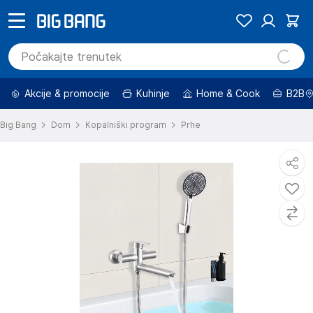
Akcije & promocije
Kuhinje
Home & Cook
B2B
Big Bang
Dom
Kopalniški program
Prhe