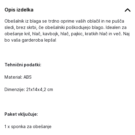
Opis izdelka
Obešalnik iz blaga se trdno oprime vaših oblačil in ne pušča
sledi, brez skrbi, če obešalniki poškodujejo blago. Idealen za
obešanje kril, hlač, kavbojk, hlač, pajkic, kratkih hlač in več. Naj
bo vaša garderoba lepša!
Tehnični podatki:
Material: ABS
Dimenzije: 21x14x4,2 cm
Paket vključuje:
1 x sponka za obešanje