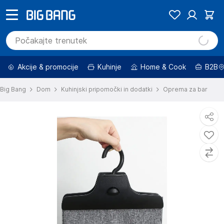
Akcije & promocije
Kuhinje
Home & Cook
B2B
Big Bang
Dom
Kuhinjski pripomočki in dodatki
Oprema za bar