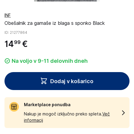
INF
Obešalnik za gamaše iz blaga s sponko Black
ID
: 21277864
14
€
99
Na voljo v 9-11 delovnih dneh
Dodaj v košarico
Marketplace ponudba
Nakup je mogoč izključno preko spleta.
Več
informacij