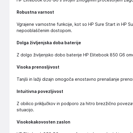
HP Elitebook 850 G6 s svojim zmogljivim procesorjem zagota
Robustna varnost
Vgrajene varnostne funkcije, kot so HP Sure Start in HP Su
nepooblaščenim dostopom.
Dolga življenjska doba baterije
Z dolgo življenjsko dobo baterije HP Elitebook 850 G6 omo
Visoka prenosljivost
Tanjši in lažji dizajn omogoča enostavno prenašanje preno
Intuitivna povezljivost
Z obilico priključkov in podporo za hitro brezžično poveza
situacijo.
Visokokakovosten zaslon