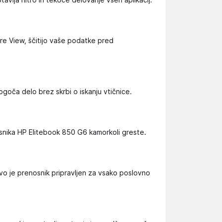
vlja hitro in tekoče delovanje vseh aplikacij.
re View, ščitijo vaše podatke pred
goča delo brez skrbi o iskanju vtičnice.
snika HP Elitebook 850 G6 kamorkoli greste.
vo je prenosnik pripravljen za vsako poslovno