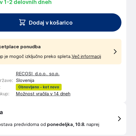
 v 1-2 delovnih dneh
Dodaj v košarico
ketplace ponudba
p je mogoč izključno preko spleta.
Več informacij
RECOSI, d.o.o., so.p.
države
:
Slovenija
:
Obnovljeno - kot novo
akup
:
Možnost vračila v 14 dneh
a
ostava
predvidoma od
ponedeljka, 10.8.
naprej