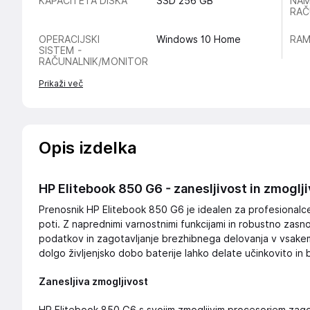
KAPACITETA DISKA
SSD 256 GB
NAM
RAČ
OPERACIJSKI
Windows 10 Home
RAM
SISTEM -
RAČUNALNIK/MONITOR
Prikaži več
Opis izdelka
HP Elitebook 850 G6 - zanesljivost in zmoglj
Prenosnik HP Elitebook 850 G6 je idealen za profesionalce
poti. Z naprednimi varnostnimi funkcijami in robustno zasn
podatkov in zagotavljanje brezhibnega delovanja v vsake
dolgo življenjsko dobo baterije lahko delate učinkovito in 
Zanesljiva zmogljivost