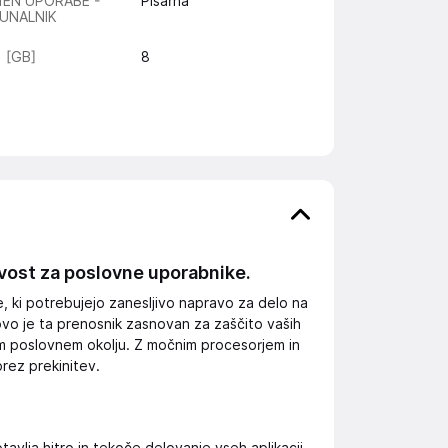
EN UPORABE -
Pisarna
UNALNIK
 [GB]
8
ivost za poslovne uporabnike.
, ki potrebujejo zanesljivo napravo za delo na
ovo je ta prenosnik zasnovan za zaščito vaših
m poslovnem okolju. Z močnim procesorjem in
brez prekinitev.