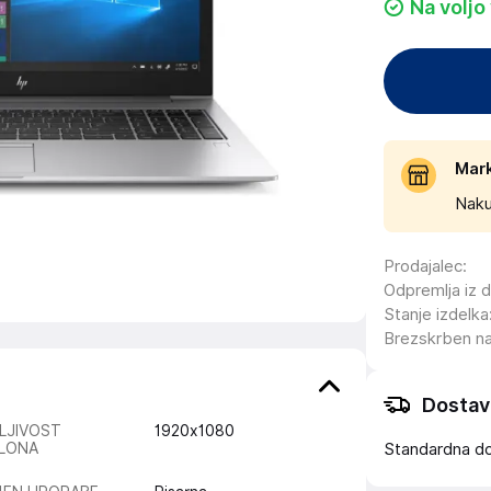
Na voljo
Mar
Naku
Prodajalec
:
Odpremlja iz 
Stanje izdelka
Brezskrben n
Dostav
LJIVOST
1920x1080
LONA
Standardna d