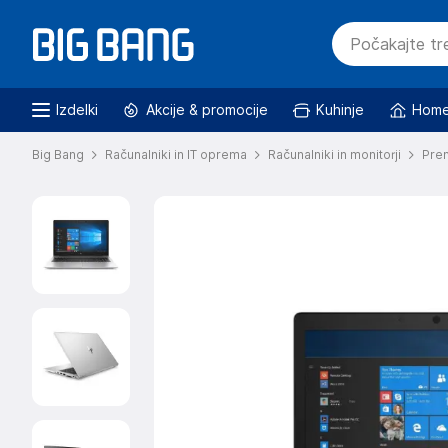
Izdelki
Akcije & promocije
Kuhinje
Home
Big Bang
Računalniki in IT oprema
Računalniki in monitorji
Pren