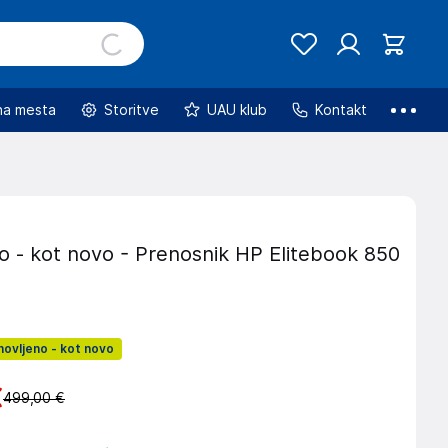
na mesta
Storitve
UAU klub
Kontakt
o - kot novo - Prenosnik HP Elitebook 850
ovljeno - kot novo
€
499,00 €