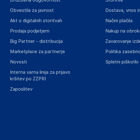
Družbena odgovornost
Storitve
HP
Obvestila za javnost
Dostava, vnos i
REG 23010, 08028 Barcelona
Spain
Akt o digitalnih storitvah
Načini plačila
reg@hp.com
Prodaja podjetjem
Nakup na obrok
Big Partner - distribucija
Zavarovanje izd
Slike o varnosti izdelka
Slike o varnosti izdelka vsebujejo opozorila na embalaži izd
Marketplace za partnerje
Politika zasebno
informacije, povezane z določenim izdelkom.
Novosti
Spletni piškotki
Interna varna linija za prijavo
kršitev po ZZPRI
Zaposlitev