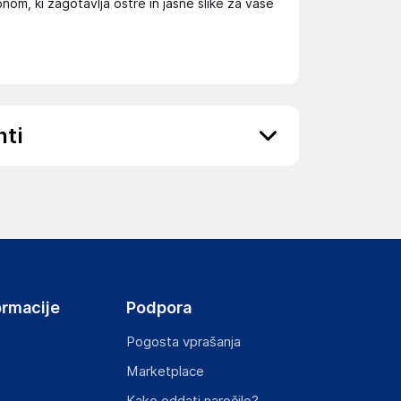
om, ki zagotavlja ostre in jasne slike za vaše
nti
ov, državo in elektronski naslov) povezane s
ormacije
Podpora
Pogosta vprašanja
Marketplace
st izdelka z zahtevanimi predpisi.