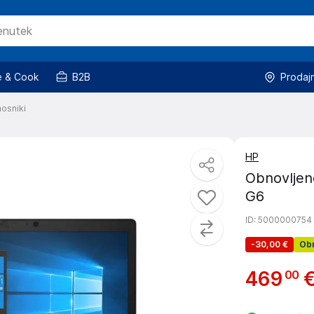
 & Cook
B2B
Prodaj
osniki
HP
Obnovljen
G6
ID
: 5000000754
-
30,00 €
Obn
469
00