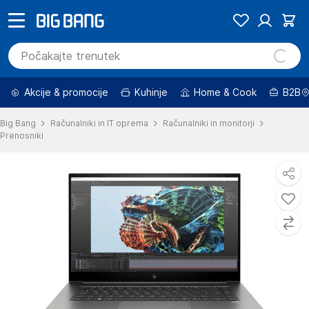
Akcije & promocije
Kuhinje
Home & Cook
B2B
Big Bang
Računalniki in IT oprema
Računalniki in monitorji
Prenosniki