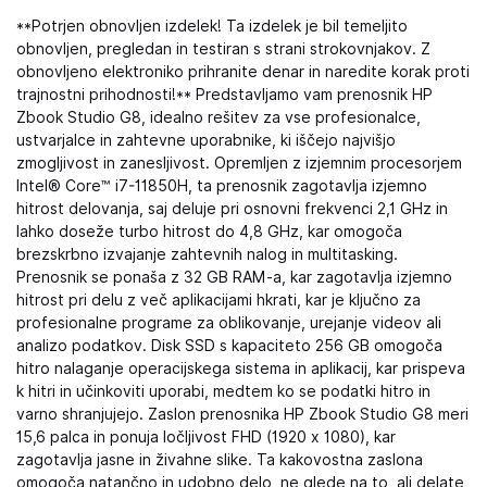
**Potrjen obnovljen izdelek! Ta izdelek je bil temeljito
obnovljen, pregledan in testiran s strani strokovnjakov. Z
obnovljeno elektroniko prihranite denar in naredite korak proti
trajnostni prihodnosti!** Predstavljamo vam prenosnik HP
Zbook Studio G8, idealno rešitev za vse profesionalce,
ustvarjalce in zahtevne uporabnike, ki iščejo najvišjo
zmogljivost in zanesljivost. Opremljen z izjemnim procesorjem
Intel® Core™ i7-11850H, ta prenosnik zagotavlja izjemno
hitrost delovanja, saj deluje pri osnovni frekvenci 2,1 GHz in
lahko doseže turbo hitrost do 4,8 GHz, kar omogoča
brezskrbno izvajanje zahtevnih nalog in multitasking.
Prenosnik se ponaša z 32 GB RAM-a, kar zagotavlja izjemno
hitrost pri delu z več aplikacijami hkrati, kar je ključno za
profesionalne programe za oblikovanje, urejanje videov ali
analizo podatkov. Disk SSD s kapaciteto 256 GB omogoča
hitro nalaganje operacijskega sistema in aplikacij, kar prispeva
k hitri in učinkoviti uporabi, medtem ko se podatki hitro in
varno shranjujejo. Zaslon prenosnika HP Zbook Studio G8 meri
15,6 palca in ponuja ločljivost FHD (1920 x 1080), kar
zagotavlja jasne in živahne slike. Ta kakovostna zaslona
omogoča natančno in udobno delo, ne glede na to, ali delate