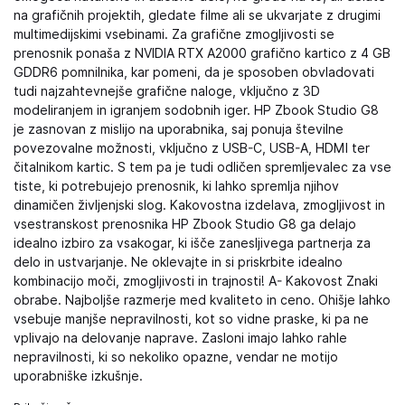
na grafičnih projektih, gledate filme ali se ukvarjate z drugimi
multimedijskimi vsebinami. Za grafične zmogljivosti se
prenosnik ponaša z NVIDIA RTX A2000 grafično kartico z 4 GB
GDDR6 pomnilnika, kar pomeni, da je sposoben obvladovati
tudi najzahtevnejše grafične naloge, vključno z 3D
modeliranjem in igranjem sodobnih iger. HP Zbook Studio G8
je zasnovan z mislijo na uporabnika, saj ponuja številne
povezovalne možnosti, vključno z USB-C, USB-A, HDMI ter
čitalnikom kartic. S tem pa je tudi odličen spremljevalec za vse
tiste, ki potrebujejo prenosnik, ki lahko spremlja njihov
dinamičen življenjski slog. Kakovostna izdelava, zmogljivost in
vsestranskost prenosnika HP Zbook Studio G8 ga delajo
idealno izbiro za vsakogar, ki išče zanesljivega partnerja za
delo in ustvarjanje. Ne oklevajte in si priskrbite idealno
kombinacijo moči, zmogljivosti in trajnosti! A- Kakovost Znaki
obrabe. Najboljše razmerje med kvaliteto in ceno. Ohišje lahko
vsebuje manjše nepravilnosti, kot so vidne praske, ki pa ne
vplivajo na delovanje naprave. Zasloni imajo lahko rahle
nepravilnosti, ki so nekoliko opazne, vendar ne motijo
uporabniške izkušnje.