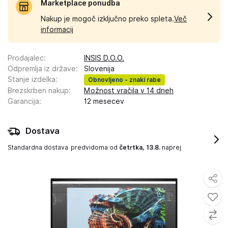
Marketplace ponudba
Nakup je mogoč izključno preko spleta.
Več
informacij
Prodajalec
:
INSIS D.O.O.
Odpremlja iz države
:
Slovenija
Stanje izdelka
:
Obnovljeno - znaki rabe
Brezskrben nakup
:
Možnost vračila v 14 dneh
Garancija
:
12 mesecev
Dostava
Standardna dostava
predvidoma od
četrtka, 13.8.
naprej