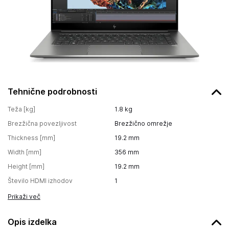
Tehnične podrobnosti
Teža [kg]
1.8
kg
Brezžična povezljivost
Brezžično omrežje
Thickness [mm]
19.2
mm
Width [mm]
356
mm
Height [mm]
19.2
mm
Število HDMI izhodov
1
Prikaži več
Opis izdelka