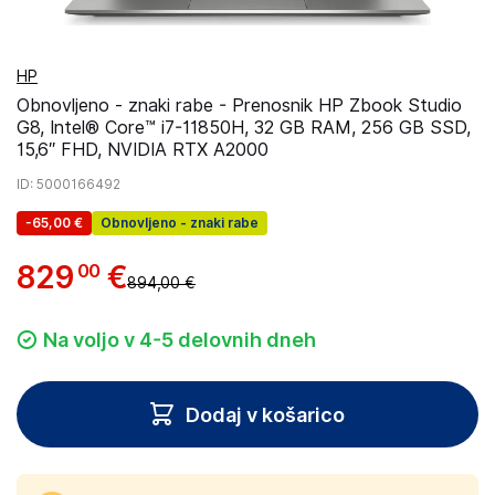
HP
Obnovljeno - znaki rabe - Prenosnik HP Zbook Studio
G8, Intel® Core™ i7-11850H, 32 GB RAM, 256 GB SSD,
15,6″ FHD, NVIDIA RTX A2000
ID
: 5000166492
-
65,00 €
Obnovljeno - znaki rabe
829
€
00
894,00 €
Na voljo v 4-5 delovnih dneh
Dodaj v košarico