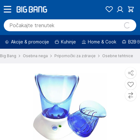
Akcije & promocije
Kuhinje
Home & Cook
B2B
Big Bang
Osebna nega
Pripomočki za zdravje
Osebne tehtnice