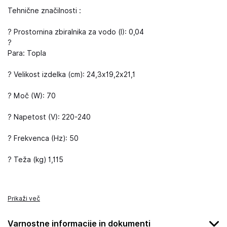
Tehnične značilnosti :
? Prostornina zbiralnika za vodo (l): 0,04
?
Para: Topla
? Velikost izdelka (cm): 24,3x19,2x21,1
? Moč (W): 70
? Napetost (V): 220-240
? Frekvenca (Hz): 50
? Teža (kg) 1,115
Prikaži več
Varnostne informacije in dokumenti