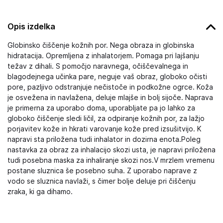
Opis izdelka
Globinsko čiščenje kožnih por. Nega obraza in globinska
hidratacija. Opremljena z inhalatorjem. Pomaga pri lajšanju
težav z dihali. S pomočjo naravnega, očiščevalnega in
blagodejnega učinka pare, neguje vaš obraz, globoko očisti
pore, pazljivo odstranjuje nečistoče in podkožne ogrce. Koža
je osvežena in navlažena, deluje mlajše in bolj sijoče. Naprava
je primerna za uporabo doma, uporabljate pa jo lahko za
globoko čiščenje sledi ličil, za odpiranje kožnih por, za lažjo
porjavitev kože in hkrati varovanje kože pred izsušitvijo. K
napravi sta priložena tudi inhalator in dozirna enota.Poleg
nastavka za obraz za inhalacijo skozi usta, je napravi priložena
tudi posebna maska za inhaliranje skozi nos.V mrzlem vremenu
postane sluznica še posebno suha. Z uporabo naprave z
vodo se sluznica navlaži, s čimer bolje deluje pri čiščenju
zraka, ki ga dihamo.