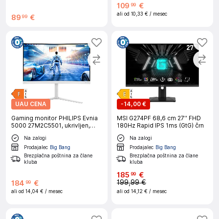
109
€
99
ali od
10,33 €
/ mesec
89
€
99
UAU CENA
-
14,00 €
Gaming monitor PHILIPS Evnia
MSI G274PF 68,6 cm 27'' FHD
5000 27M2C5501, ukrivljen,
180Hz Rapid IPS 1ms (GtG) črn
68,6 cm (27"), QHD, Fast VA,
Na zalogi
Na zalogi
1500R, 180 Hz
Prodajalec
Big Bang
Prodajalec
Big Bang
Brezplačna poštnina za člane
Brezplačna poštnina za člane
kluba
kluba
185
€
99
199,99 €
184
€
99
ali od
14,04 €
/ mesec
ali od
14,12 €
/ mesec