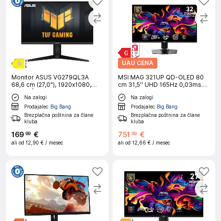
UAU CENA
Monitor ASUS VG279QL3A
MSI MAG 321UP QD-OLED 80
68,6 cm (27,0"), 1920x1080,
cm 31,5'' UHD 165Hz 0,03ms
180Hz | Gaming
monitor
Na zalogi
Na zalogi
Prodajalec
Big Bang
Prodajalec
Big Bang
Brezplačna poštnina za člane
Brezplačna poštnina za člane
kluba
kluba
169
€
751
€
99
99
ali od
12,90 €
/ mesec
ali od
12,66 €
/ mesec