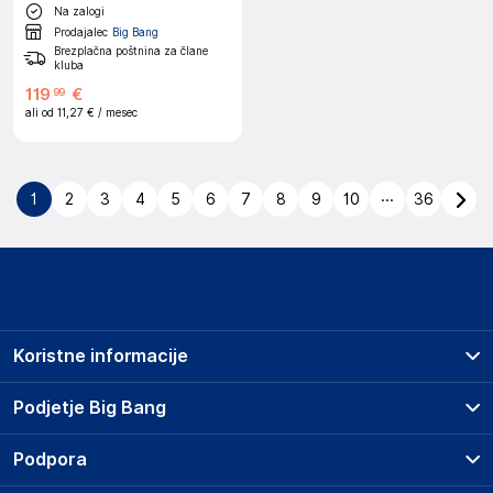
Na zalogi
Prodajalec
Big Bang
Brezplačna poštnina za člane
kluba
119
€
99
ali od
11,27 €
/ mesec
...
1
2
3
4
5
6
7
8
9
10
36
Koristne informacije
Prodajna mesta
Podjetje Big Bang
Splošni pogoji
O podjetju
Podpora
Storitve
Kontakti
Dostava, vnos in odvoz