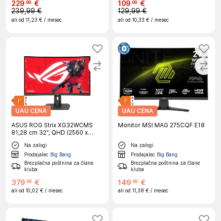
229
€
109
€
99
99
239,99 €
129,99 €
ali od
11,23 €
/ mesec
ali od
10,33 €
/ mesec
UAU CENA
UAU CENA
ASUS ROG Strix XG32WCMS
Monitor MSI MAG 275CQF E18
81,28 cm 32", QHD (2560 x
1440), Fast VA, 1500R,
Na zalogi
Na zalogi
280Hz ukrivljen gaming
monitor
Prodajalec
Big Bang
Prodajalec
Big Bang
Brezplačna poštnina za člane
Brezplačna poštnina za člane
kluba
kluba
379
€
149
€
99
99
ali od
10,02 €
/ mesec
ali od
11,38 €
/ mesec