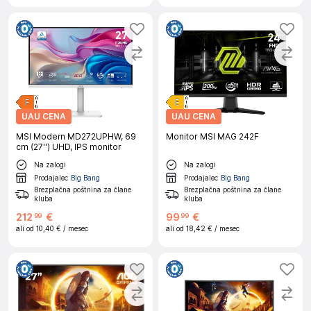
UAU CENA
UAU CENA
MSI Modern MD272UPHW, 69
Monitor MSI MAG 242F
cm (27'') UHD, IPS monitor
Na zalogi
Na zalogi
Prodajalec
Big Bang
Prodajalec
Big Bang
Brezplačna poštnina za člane
Brezplačna poštnina za člane
kluba
kluba
212
€
99
€
99
99
ali od
10,40 €
/ mesec
ali od
18,42 €
/ mesec