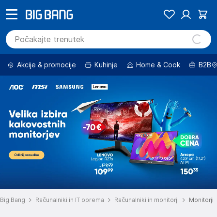
Akcije & promocije
Kuhinje
Home & Cook
B2B
Big Bang
Računalniki in IT oprema
Računalniki in monitorji
Monitorji