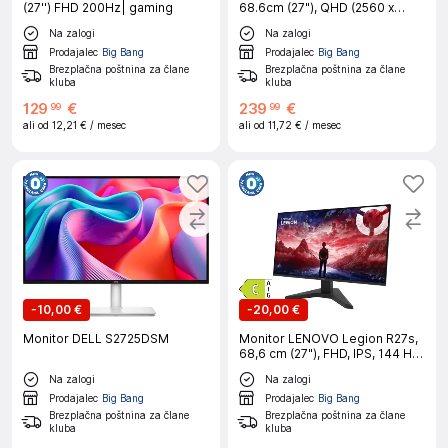
(27'') FHD 200Hz| gaming
68.6cm (27"), QHD (2560 x
1440), Fast VA, 1500R, 180Hz
Na zalogi
Na zalogi
ukrivljen gaming monitor
Prodajalec
Big Bang
Prodajalec
Big Bang
Brezplačna poštnina za člane
Brezplačna poštnina za člane
kluba
kluba
129
€
239
€
99
99
ali od
12,21 €
/ mesec
ali od
11,72 €
/ mesec
-
10,00 €
-
20,00 €
Monitor DELL S2725DSM
Monitor LENOVO Legion R27s,
68,6 cm (27"), FHD, IPS, 144 Hz,
DP/HDMI, HDR10, gaming
Na zalogi
Na zalogi
Prodajalec
Big Bang
Prodajalec
Big Bang
Brezplačna poštnina za člane
Brezplačna poštnina za člane
kluba
kluba