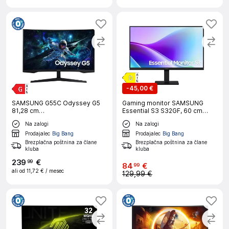
-
45,00 €
SAMSUNG G55C Odyssey G5
Gaming monitor SAMSUNG
81,28 cm
Essential S3 S32GF, 60 cm
32"/VA/16:9/2560x1440/HDMI/DP
(24"), IPS, FHD, 5 ms, 120 Mhz, 2
Na zalogi
Na zalogi
računalniški monitor
X HDMI
Prodajalec
Big Bang
Prodajalec
Big Bang
Brezplačna poštnina za člane
Brezplačna poštnina za člane
kluba
kluba
239
€
99
84
€
99
ali od
11,72 €
/ mesec
129,99 €