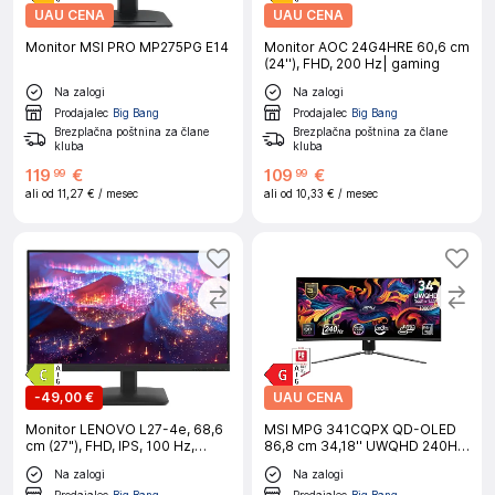
UAU CENA
UAU CENA
Monitor MSI PRO MP275PG E14
Monitor AOC 24G4HRE 60,6 cm
(24''), FHD, 200 Hz| gaming
Na zalogi
Na zalogi
Prodajalec
Big Bang
Prodajalec
Big Bang
Brezplačna poštnina za člane
Brezplačna poštnina za člane
kluba
kluba
119
€
109
€
99
99
ali od
11,27 €
/ mesec
ali od
10,33 €
/ mesec
-
49,00 €
UAU CENA
Monitor LENOVO L27-4e, 68,6
MSI MPG 341CQPX QD-OLED
cm (27"), FHD, IPS, 100 Hz,
86,8 cm 34,18'' UWQHD 240Hz
HDMI/VGA
črn monitor
Na zalogi
Na zalogi
Prodajalec
Big Bang
Prodajalec
Big Bang