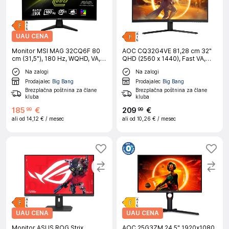
UAU CENA
Monitor MSI MAG 32CQ6F 80
AOC CQ32G4VE 81,28 cm 32"
cm (31,5"), 180 Hz, WQHD, VA, 1
QHD (2560 x 1440), Fast VA,
ms
1500R, 180Hz gaming ukrivljen
Na zalogi
Na zalogi
monitor
Prodajalec
Big Bang
Prodajalec
Big Bang
Brezplačna poštnina za člane
Brezplačna poštnina za člane
kluba
kluba
185
€
209
€
99
99
ali od
14,12 €
/ mesec
ali od
10,26 €
/ mesec
UAU CENA
UAU CENA
Monitor ASUS ROG Strix
AOC 25G3ZM 24,5" 1920x1080