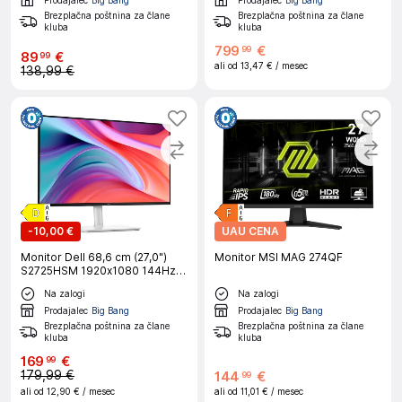
Brezplačna poštnina za člane
Brezplačna poštnina za člane
kluba
kluba
799
€
99
89
€
99
ali od
13,47 €
/ mesec
138,99 €
-
10,00 €
UAU CENA
Monitor Dell 68,6 cm (27,0")
Monitor MSI MAG 274QF
S2725HSM 1920x1080 144Hz
IPS 1ms 2xHDMI Pivot Zvočniki
Na zalogi
Na zalogi
2x3W sRGB99% FreeSync
Prodajalec
Big Bang
Prodajalec
Big Bang
Brezplačna poštnina za člane
Brezplačna poštnina za člane
kluba
kluba
169
€
99
179,99 €
144
€
99
ali od
12,90 €
/ mesec
ali od
11,01 €
/ mesec