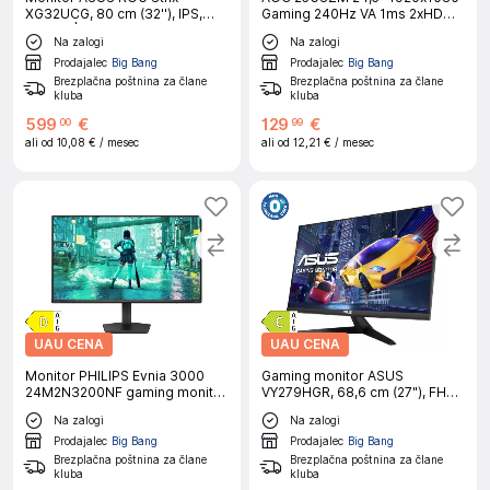
XG32UCG, 80 cm (32''), IPS,
Gaming 240Hz VA 1ms 2xHDMI
160 Hz | Gaming
DisplayPort Pivot sRGB100%
Na zalogi
Na zalogi
FreeSync Premium gaming
monitor
Prodajalec
Big Bang
Prodajalec
Big Bang
Brezplačna poštnina za člane
Brezplačna poštnina za člane
kluba
kluba
599
€
129
€
00
99
ali od
10,08 €
/ mesec
ali od
12,21 €
/ mesec
UAU CENA
UAU CENA
Monitor PHILIPS Evnia 3000
Gaming monitor ASUS
24M2N3200NF gaming monitor
VY279HGR, 68,6 cm (27"), FHD,
- 60,5cm (23,8"), FHD (1920 x
IPS, 120 Hz, VGA/HDMI
Na zalogi
Na zalogi
1080), IPS, 144Hz, 4ms
(GtG)|Gaming
Prodajalec
Big Bang
Prodajalec
Big Bang
Brezplačna poštnina za člane
Brezplačna poštnina za člane
kluba
kluba