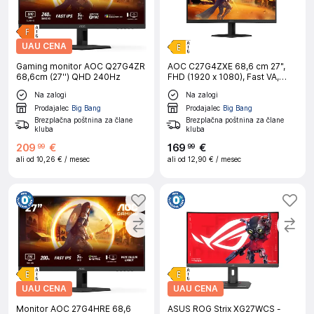
UAU CENA
Gaming monitor AOC Q27G4ZR
AOC C27G4ZXE 68,6 cm 27",
68,6cm (27'') QHD 240Hz
FHD (1920 x 1080), Fast VA,
1500R, 280Hz gaming ukrivljen
Na zalogi
Na zalogi
monitor
Prodajalec
Big Bang
Prodajalec
Big Bang
Brezplačna poštnina za člane
Brezplačna poštnina za člane
kluba
kluba
209
€
169
€
99
99
ali od
10,26 €
/ mesec
ali od
12,90 €
/ mesec
UAU CENA
UAU CENA
Monitor AOC 27G4HRE 68,6
ASUS ROG Strix XG27WCS -