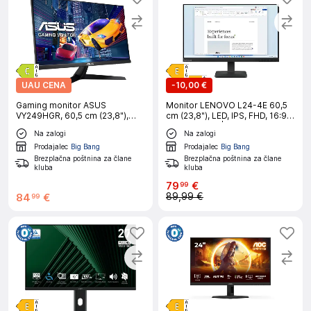
UAU CENA
-
10,00 €
Gaming monitor ASUS
Monitor LENOVO L24-4E 60,5
VY249HGR, 60,5 cm (23,8"),
cm (23,8"), LED, IPS, FHD, 16:9,
FHD, IPS, 120 Hz, HDMI/VGA
100 Hz, HDMI|Gaming
Na zalogi
Na zalogi
Prodajalec
Big Bang
Prodajalec
Big Bang
Brezplačna poštnina za člane
Brezplačna poštnina za člane
kluba
kluba
79
€
99
89,99 €
84
€
99