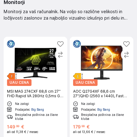
Monitorji
Monitorji za vaš računalnik. Na voljo so različne velikosti in
ločljivosti zaslonov za najboljšo vizualno izkušnjo pri delu in
igranju iger. Izberite svojega monitorja že danes.
UAU CENA
UAU CENA
MSI MAG 274CXF 68,6 cm 27''
AOC Q27G4XF 68,6 cm
FHD Rapid VA 280Hz 0,5ms GtG
27"/QHD (2560 x 1440), Fast
računalniški monitor
IPS, 180Hz, 0.5ms (MPRT),
Na zalogi
Na zalogi
Adaptive Sync, HDR10, 1x HDMI
2.0, 1x DP 1.4 gaming monitor
Prodajalec
Big Bang
Prodajalec
Big Bang
Brezplačna poštnina za člane
Brezplačna poštnina za člane
kluba
kluba
149
€
179
€
99
99
ali od
11,38 €
/ mesec
ali od
13,66 €
/ mesec