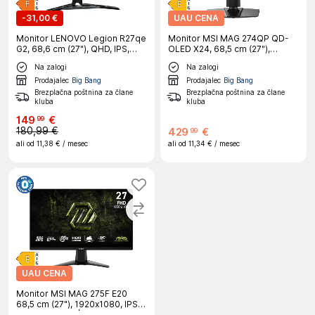
-
31,00 €
UAU CENA
Monitor LENOVO Legion R27qe
Monitor MSI MAG 274QP QD-
G2, 68,6 cm (27"), QHD, IPS,
OLED X24, 68,5 cm (27"),
16:9, 2560x1440, 200 Hz
2560x1440, 240 Hz, QD-OLED,
Na zalogi
Na zalogi
0,03 ms|Gaming
Prodajalec
Big Bang
Prodajalec
Big Bang
Brezplačna poštnina za člane
Brezplačna poštnina za člane
kluba
kluba
149
€
99
180,99 €
429
€
99
ali od
11,38 €
/ mesec
ali od
11,34 €
/ mesec
UAU CENA
Monitor MSI MAG 275F E20
68,5 cm (27"), 1920x1080, IPS,
200 Hz, 0,5 ms|Gaming