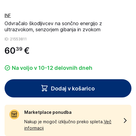
INF
Odvračalo škodljivcev na sončno energijo z
ultrazvokom, senzorjem gibanja in zvokom
ID
: 21553811
60
€
39
Na voljo v 10-12 delovnih dneh
Dodaj v košarico
Marketplace ponudba
Nakup je mogoč izključno preko spleta.
Več
informacij