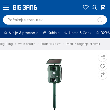
Akcije & promocije
Kuhinje
Home & Cook
B2B
Big Bang
Vrt in orodje
Dodatki za vrt
Pasti in odganjalci živali