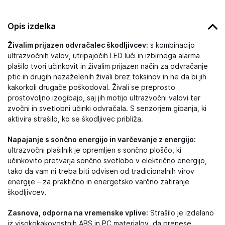
Opis izdelka
Živalim prijazen odvračalec škodljivcev:
s kombinacijo
ultrazvočnih valov, utripajočih LED luči in izbirnega alarma
plašilo tvori učinkovit in živalim prijazen način za odvračanje
ptic in drugih nezaželenih živali brez toksinov in ne da bi jih
kakorkoli drugače poškodoval. Živali se preprosto
prostovoljno izogibajo, saj jih motijo ultrazvočni valovi ter
zvočni in svetlobni učinki odvračala. S senzorjem gibanja, ki
aktivira strašilo, ko se škodljivec približa.
Napajanje s sončno energijo in varčevanje z energijo:
ultrazvočni plašilnik je opremljen s sončno ploščo, ki
učinkovito pretvarja sončno svetlobo v električno energijo,
tako da vam ni treba biti odvisen od tradicionalnih virov
energije – za praktično in energetsko varčno zatiranje
škodljivcev.
Zasnova, odporna na vremenske vplive:
Strašilo je izdelano
iz visokokakovostnih ABS in PC materialov, da prenese