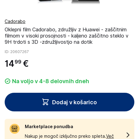
Cadorabo
Oklepni film Cadorabo, združljiv z Huawei - zaščitnim
filmom v visoki prosojnosti - kaljeno zaščitno steklo v
9H trdoti s 3D -združljivostjo na dotik
ID
: 20607267
14
€
99
Na voljo v 4-8 delovnih dneh
Dodaj v košarico
Marketplace ponudba
Nakup je mogoč izključno preko spleta.
Več