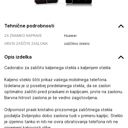
Tehnične podrobnosti
ZA ZNAMKO NAPRAVE
Huawei
VRSTA ZAŠČITE ZASLONA
zaščitno steklo
Opis izdelka
Cadorabo za zaščito kaljenega stekla s kaljenjem stekla
Kaljeno steklo ščiti prikaz vašega mobilnega telefona.
Izdelana je iz posebej predelanega stekla, da se zaslon
optimalno zaščiti pred praskami in kapljicami. prste na zaslonu.
Barvna hitrost zaslona je še vedno zagotovljena.
Odpornost prask kristalno prozornega zaščitnega stekla
podaljša življenjsko dobo zaslona tudi v primeru kapljic. Steklo
je izjemno tanko in niti ne ovira obratovanja telefona niti ne
spremeni kakovosti slike.