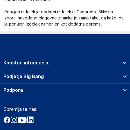
Ponujen izdelek je dodatni izdelek iz Cadorabo. Sklic na
zgoraj navedene blagovne znamke je samo tako, da kaže, da
je ponujen izdelek namenjen kot dodatna oprema.
Koristne informacije
Prodajna mesta
Podjetje Big Bang
Splošni pogoji
O podjetju
Podpora
Storitve
Kontakti
Dostava, vnos in odvoz
Pogosta vprašanja
Družbena odgovornost
Načini plačila
Spremljajte nas:
Marketplace
Obvestila za javnost
Nakup na obroke
Kako oddati naročilo?
Akt o digitalnih storitvah
Zavarovanje izdelkov
Vračila in reklamacije
Prodaja podjetjem