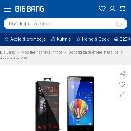
Akcije & promocije
Kuhinje
Home & Cook
B2B
Big Bang
Mobilne naprave in foto
Dodatki za telefone in tablice
Zaščita zaslona