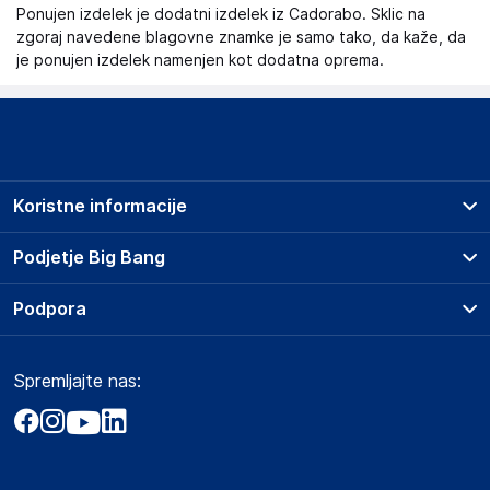
Ponujen izdelek je dodatni izdelek iz Cadorabo. Sklic na
zgoraj navedene blagovne znamke je samo tako, da kaže, da
je ponujen izdelek namenjen kot dodatna oprema.
Koristne informacije
Prodajna mesta
Podjetje Big Bang
Splošni pogoji
O podjetju
Podpora
Storitve
Kontakti
Dostava, vnos in odvoz
Pogosta vprašanja
Družbena odgovornost
Načini plačila
Spremljajte nas:
Marketplace
Obvestila za javnost
Nakup na obroke
Kako oddati naročilo?
Akt o digitalnih storitvah
Zavarovanje izdelkov
Vračila in reklamacije
Prodaja podjetjem
Politika zasebnosti
Big Partner - distribucija