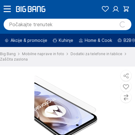
Akcije & promocije
Kuhinje
Home & Cook
B2B
Big Bang
Mobilne naprave in foto
Dodatki za telefone in tablice
Zaščita zaslona