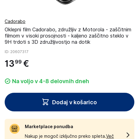
Cadorabo
Oklepni film Cadorabo, združljiv z Motorola - zaščitnim
filmom v visoki prosojnosti - kaljeno zaščitno steklo v
9H trdoti s 3D združljivostjo na dotik
ID
: 20607317
13
€
99
Na voljo v 4-8 delovnih dneh
Dodaj v košarico
Marketplace ponudba
Nakup je mogoč izključno preko spleta.
Več