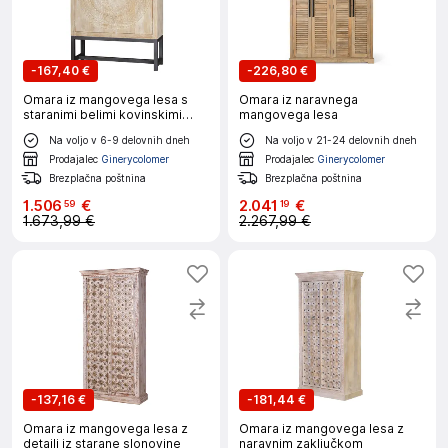
-
167,40 €
-
226,80 €
Omara iz mangovega lesa s
Omara iz naravnega
staranimi belimi kovinskimi
mangovega lesa
nogami
Na voljo v 6-9 delovnih dneh
Na voljo v 21-24 delovnih dneh
Prodajalec
Ginerycolomer
Prodajalec
Ginerycolomer
Brezplačna poštnina
Brezplačna poštnina
1
.
506
€
2
.
041
€
59
19
1.673,99 €
2.267,99 €
-
137,16 €
-
181,44 €
Omara iz mangovega lesa z
Omara iz mangovega lesa z
detajli iz starane slonovine
naravnim zaključkom