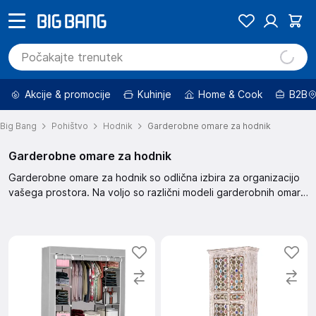
Akcije & promocije
Kuhinje
Home & Cook
B2B
Big Bang
Pohištvo
Hodnik
Garderobne omare za hodnik
Garderobne omare za hodnik
Garderobne omare za hodnik so odlična izbira za organizacijo
vašega prostora. Na voljo so različni modeli garderobnih omar,
ki se prilegajo različnim potrebam in prostorom. Izberite svojo
omaro zdaj.