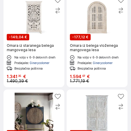
-
149,04 €
-
177,12 €
Omara iz staranega belega
Omara iz belega vloženega
mangovega lesa
mangovega lesa
Na voljo v 6-9 delovnih dneh
Na voljo v 6-9 delovnih dneh
Prodajalec
Ginerycolomer
Prodajalec
Ginerycolomer
Brezplačna poštnina
Brezplačna poštnina
1
.
341
€
1
.
594
€
35
07
1.490,39 €
1.771,19 €