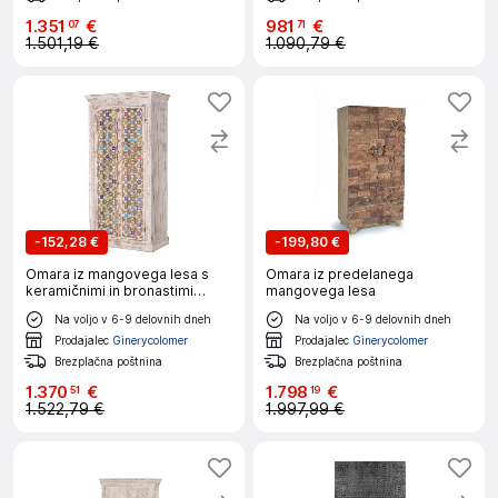
1
.
351
€
981
€
07
71
1.501,19 €
1.090,79 €
-
152,28 €
-
199,80 €
Omara iz mangovega lesa s
Omara iz predelanega
keramičnimi in bronastimi
mangovega lesa
detajli
Na voljo v 6-9 delovnih dneh
Na voljo v 6-9 delovnih dneh
Prodajalec
Ginerycolomer
Prodajalec
Ginerycolomer
Brezplačna poštnina
Brezplačna poštnina
1
.
370
€
1
.
798
€
51
19
1.522,79 €
1.997,99 €