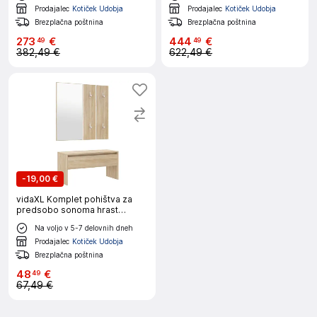
Prodajalec
Kotiček Udobja
Prodajalec
Kotiček Udobja
Brezplačna poštnina
Brezplačna poštnina
273
€
444
€
49
49
382,49 €
622,49 €
-
19,00 €
vidaXL Komplet pohištva za
predsobo sonoma hrast
inženirski les
Na voljo v 5-7 delovnih dneh
Prodajalec
Kotiček Udobja
Brezplačna poštnina
48
€
49
67,49 €