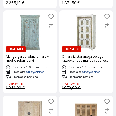
2.365,19 €
1.371,59 €
-
194,40 €
-
167,40 €
Mango garderobna omara v
Omara iz staranega belega
modrozeleni barvi
razpokanega mangovega lesa
Na voljo v 6-9 delovnih dneh
Na voljo v 6-9 delovnih dneh
Prodajalec
Ginerycolomer
Prodajalec
Ginerycolomer
Brezplačna poštnina
Brezplačna poštnina
1
.
749
€
1
.
506
€
59
59
1.943,99 €
1.673,99 €