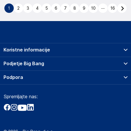
...
1
2
3
4
5
6
7
8
9
10
16
Koristne informacije
Prodajna mesta
Podjetje Big Bang
Splošni pogoji
O podjetju
Podpora
Storitve
Kontakti
Dostava, vnos in odvoz
Pogosta vprašanja
Družbena odgovornost
Načini plačila
Spremljajte nas:
Marketplace
Obvestila za javnost
Nakup na obroke
Kako oddati naročilo?
Akt o digitalnih storitvah
Zavarovanje izdelkov
Vračila in reklamacije
Prodaja podjetjem
Politika zasebnosti
Big Partner - distribucija
Spletni piškotki