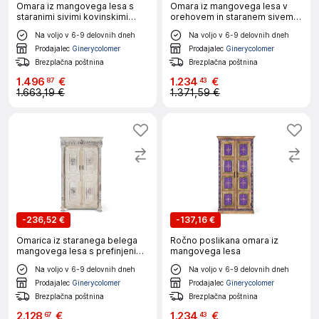
Omara iz mangovega lesa s
Omara iz mangovega lesa v
staranimi sivimi kovinskimi
orehovem in staranem sivem
nogami
odtenku
Na voljo v 6-9 delovnih dneh
Na voljo v 6-9 delovnih dneh
Prodajalec
Ginerycolomer
Prodajalec
Ginerycolomer
Brezplačna poštnina
Brezplačna poštnina
1
.
496
€
1
.
234
€
87
43
1.663,19 €
1.371,59 €
-
236,52 €
-
137,16 €
Omarica iz staranega belega
Ročno poslikana omara iz
mangovega lesa s prefinjenim
mangovega lesa
pridihom
Na voljo v 6-9 delovnih dneh
Na voljo v 6-9 delovnih dneh
Prodajalec
Ginerycolomer
Prodajalec
Ginerycolomer
Brezplačna poštnina
Brezplačna poštnina
2
.
128
€
1
.
234
€
67
43