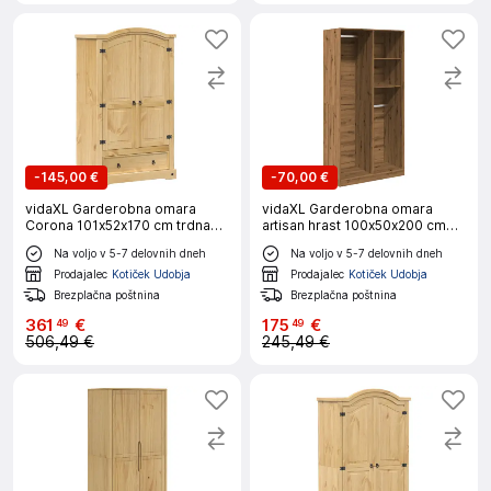
-
145,00 €
-
70,00 €
vidaXL Garderobna omara
vidaXL Garderobna omara
Corona 101x52x170 cm trdna
artisan hrast 100x50x200 cm
borovina
inženirski les
Na voljo v 5-7 delovnih dneh
Na voljo v 5-7 delovnih dneh
Prodajalec
Kotiček Udobja
Prodajalec
Kotiček Udobja
Brezplačna poštnina
Brezplačna poštnina
361
€
175
€
49
49
506,49 €
245,49 €