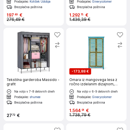
Prodajalec
Kotiček Udobja
Prodajalec
Ginerycolomer
Brezplačna poštnina
Brezplačna poštnina
197
€
1
.
292
€
49
75
276,49 €
1.436,39 €
-
173,88 €
Tekstilna garderoba Massido -
Omara iz mangovega lesa z
grafit
ročno izdelanim dizajnom,
visoka 2 m
Na voljo v 7-8 delovnih dneh
Na voljo v 6-9 delovnih dneh
Prodajalec
shumee
Prodajalec
Ginerycolomer
Brezplačna poštnina
Brezplačna poštnina
1
.
564
€
91
1.738,79 €
27
€
72