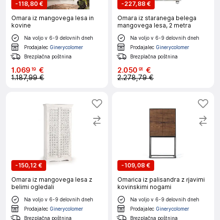
-
118,80 €
-
227,88 €
Omara iz mangovega lesa in
Omara iz staranega belega
kovine
mangovega lesa, 2 metra
Na voljo v 6-9 delovnih dneh
Na voljo v 6-9 delovnih dneh
Prodajalec
Ginerycolomer
Prodajalec
Ginerycolomer
Brezplačna poštnina
Brezplačna poštnina
1
.
069
€
2
.
050
€
19
91
1.187,99 €
2.278,79 €
-
150,12 €
-
109,08 €
Omara iz mangovega lesa z
Omarica iz palisandra z rjavimi
belimi ogledali
kovinskimi nogami
Na voljo v 6-9 delovnih dneh
Na voljo v 6-9 delovnih dneh
Prodajalec
Ginerycolomer
Prodajalec
Ginerycolomer
Brezplačna poštnina
Brezplačna poštnina