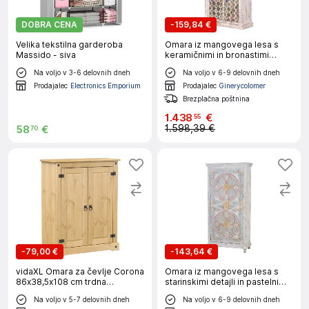
DOBRA CENA
-
159,84 €
Velika tekstilna garderoba
Omara iz mangovega lesa s
Massido - siva
keramičnimi in bronastimi
detajli
Na voljo v 3-6 delovnih dneh
Na voljo v 6-9 delovnih dneh
Prodajalec
Electronics Emporium
Prodajalec
Ginerycolomer
Brezplačna poštnina
1
.
438
€
55
1.598,39 €
58
€
70
-
79,00 €
-
143,64 €
vidaXL Omara za čevlje Corona
Omara iz mangovega lesa s
86x38,5x108 cm trdna
starinskimi detajli in pastelnimi
borovina
toni
Na voljo v 5-7 delovnih dneh
Na voljo v 6-9 delovnih dneh