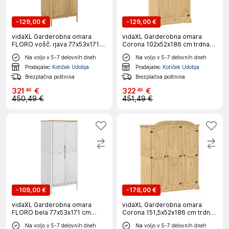
-
129,00 €
-
129,00 €
vidaXL Garderobna omara
vidaXL Garderobna omara
FLORO vošč. rjava 77x53x171
Corona 102x52x186 cm trdna
cm trdna borovina
borovina
Na voljo v 5-7 delovnih dneh
Na voljo v 5-7 delovnih dneh
Prodajalec
Kotiček Udobja
Prodajalec
Kotiček Udobja
Brezplačna poštnina
Brezplačna poštnina
321
€
322
€
49
49
450,49 €
451,49 €
-
109,00 €
-
178,00 €
vidaXL Garderobna omara
vidaXL Garderobna omara
FLORO bela 77x53x171 cm
Corona 151,5x52x186 cm trdna
trdna borovina
borovina
Na voljo v 5-7 delovnih dneh
Na voljo v 5-7 delovnih dneh