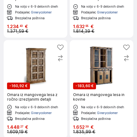
Na voljo v 6-9 delovnih dneh
Na voljo v 6-9 delovnih dneh
Prodajalec
Ginerycolomer
Prodajalec
Ginerycolomer
Brezplačna poštnina
Brezplačna poštnina
1
.
234
€
1
.
632
€
43
95
1.371,59 €
1.814,39 €
-
160,92 €
-
183,60 €
Omara iz mangovega lesa z
Omara iz mangovega lesa in
ročno izrezljanimi detajli
kovine
Na voljo v 6-9 delovnih dneh
Na voljo v 6-9 delovnih dneh
Prodajalec
Ginerycolomer
Prodajalec
Ginerycolomer
Brezplačna poštnina
Brezplačna poštnina
1
.
448
€
1
.
652
€
27
39
1.609,19 €
1.835,99 €