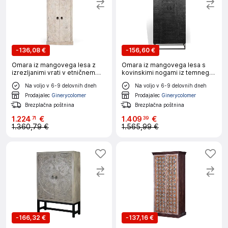
-
136,08 €
-
156,60 €
Omara iz mangovega lesa z
Omara iz mangovega lesa s
izrezljanimi vrati v etničnem
kovinskimi nogami iz temnega
slogu
oreha
Na voljo v 6-9 delovnih dneh
Na voljo v 6-9 delovnih dneh
Prodajalec
Ginerycolomer
Prodajalec
Ginerycolomer
Brezplačna poštnina
Brezplačna poštnina
1
.
224
€
1
.
409
€
71
39
1.360,79 €
1.565,99 €
-
166,32 €
-
137,16 €