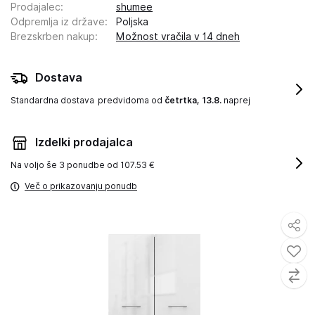
Prodajalec
:
shumee
Odpremlja iz države
:
Poljska
Brezskrben nakup
:
Možnost vračila v 14 dneh
Dostava
Standardna dostava
predvidoma od
četrtka, 13.8.
naprej
Izdelki prodajalca
Na voljo še
3 ponudbe od 107.53 €
Več o prikazovanju ponudb