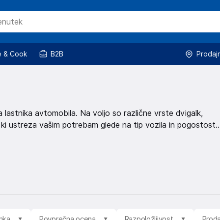
 & Cook
B2B
Prodaj
lastnika avtomobila. Na voljo so različne vrste dvigalk,
, ki ustreza vašim potrebam glede na tip vozila in pogostost
mka
Povprečna ocena
Razpoložljivost
Proda