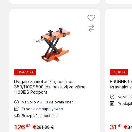
-
154,76 €
-
3,49 €
Dvigalo za motocikle, nosilnost
BRUNNER 7
350/1100/1500 lbs, nastavljiva višina,
izravnalni v
1100IBS Podpora
Na voljo
Na voljo v 6-10 delovnih dneh
Prodaja
Prodajalec
supplyswap
Brezplačna poštnina
62
41
126
€
31
€
281,38 €
3