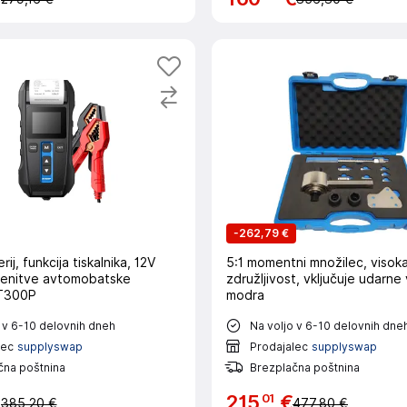
-
262,79 €
ij, funkcija tiskalnika, 12V
5:1 momentni množilec, visok
menitve avtomobatske
združljivost, vključuje udarne 
BT300P
modra
 v 6-10 delovnih dneh
Na voljo v 6-10 delovnih dne
lec
supplyswap
Prodajalec
supplyswap
čna poštnina
Brezplačna poštnina
01
€
215
€
385,20 €
477,80 €