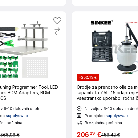
-
252,13 €
uning Programmer Tool, LED
Orodje za prenosno olje za me
2pcs BDM Adapters, BDM
kapaciteta 7.5L, 15 adapterje
PCS
vsestransko uporabo, ročna č
 v 6-10 delovnih dneh
Na voljo v 6-10 delovnih dne
lec
supplyswap
Prodajalec
supplyswap
čna poštnina
Brezplačna poštnina
29
€
206
€
566,98 €
458,42 €