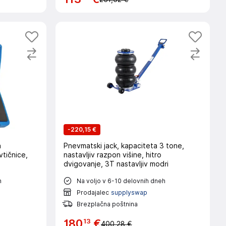
-
220,15 €
a
Pnevmatski jack, kapaciteta 3 tone,
vtičnice,
nastavljiv razpon višine, hitro
dvigovanje, 3T nastavljiv modri
h
Na voljo v 6-10 delovnih dneh
Prodajalec
supplyswap
Brezplačna poštnina
13
180
€
400,28 €