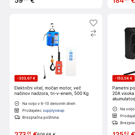
59
€
184
-
333,67 €
-
153,54 €
Električni vitel, močan motor, več
Pametni po
načinov nadzora, tri-v-enem, 500 Kg
20A visoka 
akumulatorj
Na voljo v 6-10 delovnih dneh
Na voljo
Prodajalec
supplyswap
Prodaja
Brezplačna poštnina
Brezpla
01
62
273
€
125
606,68 €