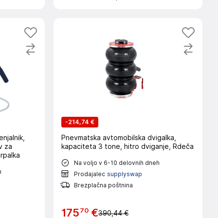
-
214,74 €
njalnik,
Pnevmatska avtomobilska dvigalka,
v za
kapaciteta 3 tone, hitro dviganje, Rdeča
rpalka
Na voljo v 6-10 delovnih dneh
h
Prodajalec
supplyswap
Brezplačna poštnina
70
175
€
390,44 €