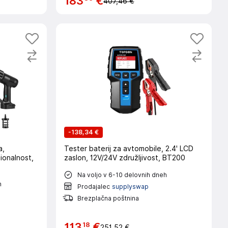
183
€
407,46 €
-
138,34 €
a,
Tester baterij za avtomobile, 2.4' LCD
ionalnost,
zaslon, 12V/24V združljivost, BT200
Na voljo v 6-10 delovnih dneh
h
Prodajalec
supplyswap
Brezplačna poštnina
18
113
€
251,52 €