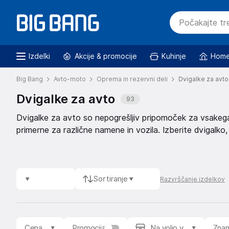
Izdelki
Akcije & promocije
Kuhinje
Home
Big Bang
Avto-moto
Oprema in rezervni deli
Dvigalke za avto
Dvigalke za avto
93
Dvigalke za avto so nepogrešljiv pripomoček za vsakega 
primerne za različne namene in vozila. Izberite dvigalko
uporabe.
Sortiranje
Razvrščanje izdelkov
Cena
Promocija
Na voljo v
Zna