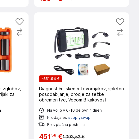
-
551,94 €
ih zglobov,
Diagnostični skener tovornjakov, spletno
ijaki za
posodabljanje, orodje za težke
obremenitve, Vocom B kakovost
h
Na voljo v 6-10 delovnih dneh
Prodajalec
supplyswap
Brezplačna poštnina
58
451
€
1.003,52 €