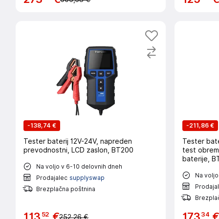
-
138,74 €
-
211,86 €
Tester baterij 12V-24V, napreden
Tester bater
prevodnostni, LCD zaslon, BT200
test obre
baterije, 
Na voljo v 6-10 delovnih dneh
Na voljo
Prodajalec
supplyswap
Prodaja
Brezplačna poštnina
Brezpla
52
34
113
€
173
252,26 €