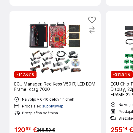
-
147,67 €
-
311,84 €
ECU Manager, Red Kess V5017, LED BDM
ECU Chip T
Frame, Ktag 7020
Display, 2
FRAME 22
Na voljo v 6-10 delovnih dneh
Na voljo
Prodajalec
supplyswap
Prodaja
Brezplačna poštnina
Brezpla
83
14
120
€
255
268,50 €