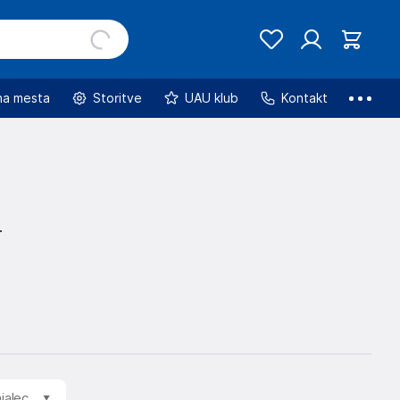
na mesta
Storitve
UAU klub
Kontakt
jalec