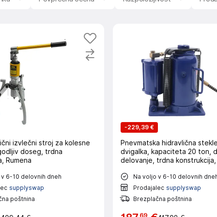
-
229,39 €
ični izvlečni stroj za kolesne
Pnevmatska hidravlična stekl
godljiv doseg, trdna
dvigalka, kapaciteta 20 ton, 
ja, Rumena
delovanje, trdna konstrukcija
 v 6-10 delovnih dneh
Na voljo v 6-10 delovnih dne
lec
supplyswap
Prodajalec
supplyswap
čna poštnina
Brezplačna poštnina
69