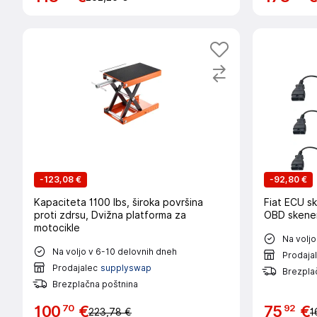
-
123,08 €
-
92,80 €
Kapaciteta 1100 lbs, široka površina
Fiat ECU sk
proti zdrsu, Dvižna platforma za
OBD skene
motocikle
Na voljo
Na voljo v 6-10 delovnih dneh
Prodaja
Prodajalec
supplyswap
Brezpla
Brezplačna poštnina
70
92
100
€
75
€
223,78 €
1