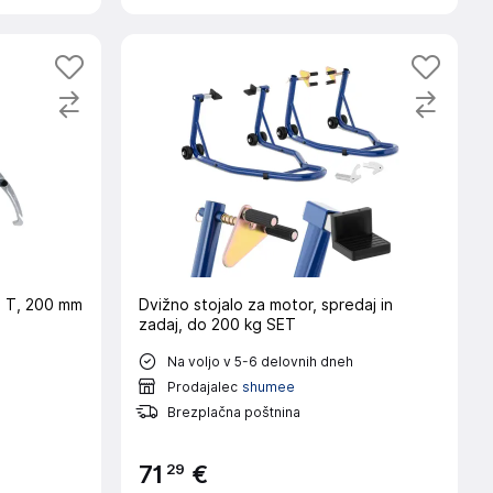
5 T, 200 mm
Dvižno stojalo za motor, spredaj in
zadaj, do 200 kg SET
Na voljo v 5-6 delovnih dneh
Prodajalec
shumee
Brezplačna poštnina
29
71
€