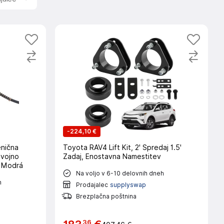
-
224,10 €
enična
Toyota RAV4 Lift Kit, 2' Spredaj 1.5'
dvojno
Zadaj, Enostavna Namestitev
, Modrá
Na voljo v 6-10 delovnih dneh
h
Prodajalec
supplyswap
Brezplačna poštnina
36