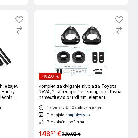
-
182,01 €
h ležajev
Komplet za dviganje nivoja za Toyota
 Harley
RAV4, 2' spredaj in 1.5' zadaj, enostavna
lečnih
namestitev s pritrdilnimi elementi
h
Na voljo v 6-10 delovnih dneh
Prodajalec
supplyswap
Brezplačna poštnina
91
148
€
330,92 €