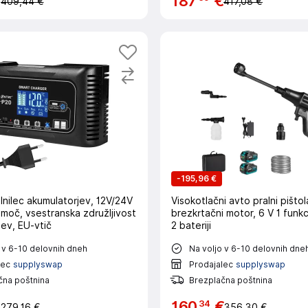
€
187
€
409,44 €
417,08 €
-
195,96 €
lnilec akumulatorjev, 12V/24V
Visokotlačni avto pralni pištol
moč, vsestranska združljivost
brezkrtačni motor, 6 V 1 funkc
ev, EU-vtič
2 bateriji
 v 6-10 delovnih dneh
Na voljo v 6-10 delovnih dne
lec
supplyswap
Prodajalec
supplyswap
čna poštnina
Brezplačna poštnina
34
€
160
€
279,16 €
356,30 €