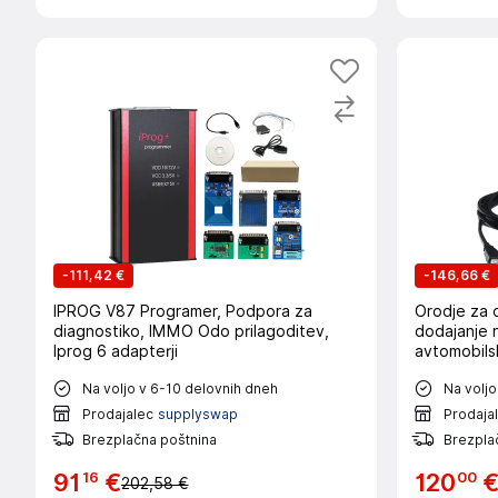
-
111,42 €
-
146,66 €
IPROG V87 Programer, Podpora za
Orodje za 
diagnostiko, IMMO Odo prilagoditev,
dodajanje 
Iprog 6 adapterji
avtomobils
Na voljo v 6-10 delovnih dneh
Na voljo
Prodajalec
supplyswap
Prodaja
Brezplačna poštnina
Brezpla
16
00
91
€
120
202,58 €