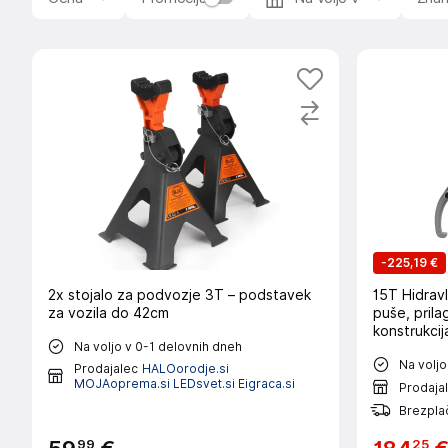
-
225,19 €
2x stojalo za podvozje 3T – podstavek
15T Hidravl
za vozila do 42cm
puše, prila
konstrukci
Na voljo v 0-1 delovnih dneh
Na voljo
Prodajalec
HALOorodje.si
MOJAoprema.si LEDsvet.si Eigraca.si
Prodaja
Brezpla
99
25