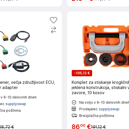
-
105,12 €
ener, večja združljivost ECU,
Komplet za stiskanje krogličn
r adapter
jeklena konstrukcija, stiskalni v
zavore, 10 kosov
 v 6-10 delovnih dneh
Na voljo v 6-10 delovnih dne
lec
supplyswap
Prodajalec
supplyswap
čna poštnina
Brezplačna poštnina
00
86
€
68,72 €
191,12 €