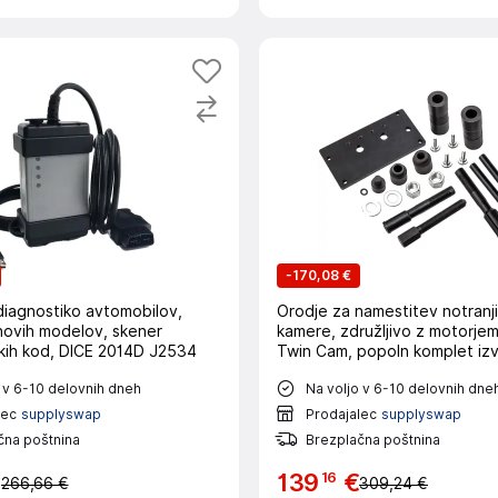
-
170,08 €
diagnostiko avtomobilov,
Orodje za namestitev notranji
novih modelov, skener
kamere, združljivo z motorjem
kih kod, DICE 2014D J2534
Twin Cam, popoln komplet izv
orodij, prijazna zasnova
 v 6-10 delovnih dneh
Na voljo v 6-10 delovnih dne
lec
supplyswap
Prodajalec
supplyswap
čna poštnina
Brezplačna poštnina
16
€
139
€
266,66 €
309,24 €