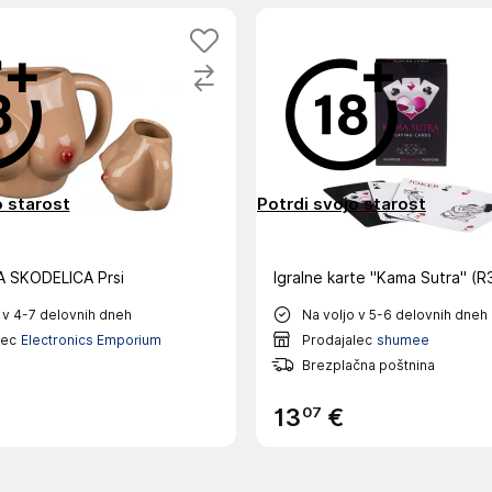
o starost
Potrdi svojo starost
 SKODELICA Prsi
Igralne karte "Kama Sutra" (R
 v 4-7 delovnih dneh
Na voljo v 5-6 delovnih dneh
lec
Electronics Emporium
Prodajalec
shumee
Brezplačna poštnina
07
13
€