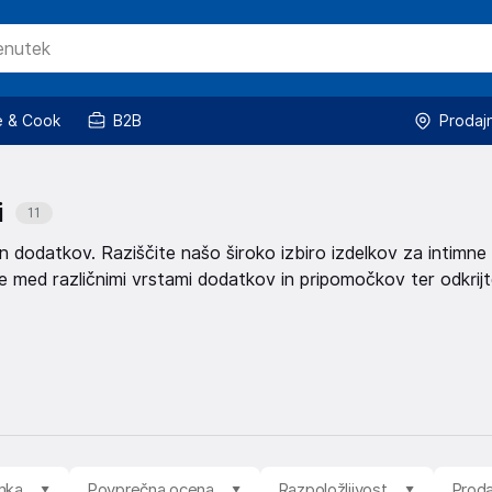
 & Cook
B2B
Prodaj
i
11
n dodatkov. Raziščite našo široko izbiro izdelkov za intimne
ite med različnimi vrstami dodatkov in pripomočkov ter odkrij
mka
Povprečna ocena
Razpoložljivost
Proda