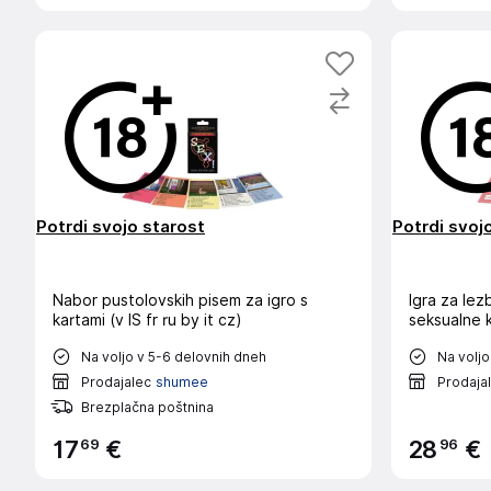
Potrdi svojo starost
Potrdi svoj
Nabor pustolovskih pisem za igro s
Igra za lez
kartami (v IS fr ru by it cz)
seksualne k
Na voljo v 5-6 delovnih dneh
Na voljo
Prodajalec
shumee
Prodaja
Brezplačna poštnina
69
96
17
€
28
€