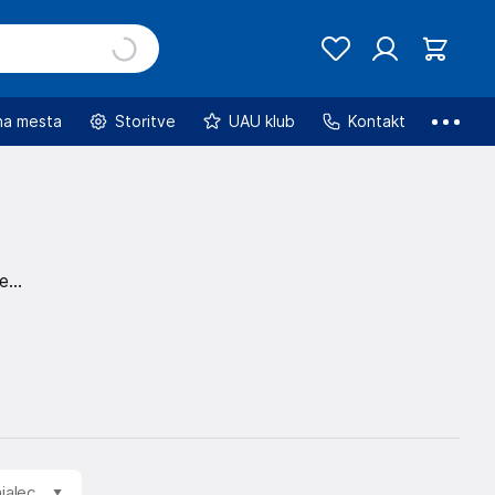
na mesta
Storitve
UAU klub
Kontakt
te
jalec