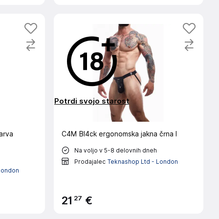
Potrdi svojo starost
arva
C4M Bl4ck ergonomska jakna črna l
Na voljo v 5-8 delovnih dneh
Prodajalec
Teknashop Ltd - London
London
27
21
€