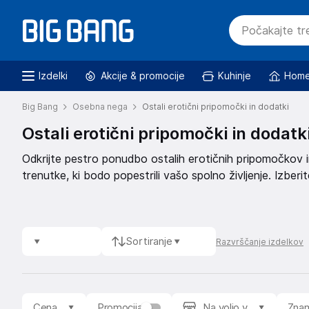
Izdelki
Akcije & promocije
Kuhinje
Home
Big Bang
Osebna nega
Ostali erotični pripomočki in dodatki
Ostali erotični pripomočki in dodatk
Odkrijte pestro ponudbo ostalih erotičnih pripomočkov i
trenutke, ki bodo popestrili vašo spolno življenje. Izber
nove razsežnosti užitka.
Sortiranje
Razvrščanje izdelkov
Cena
Promocija
Na voljo v
Zna