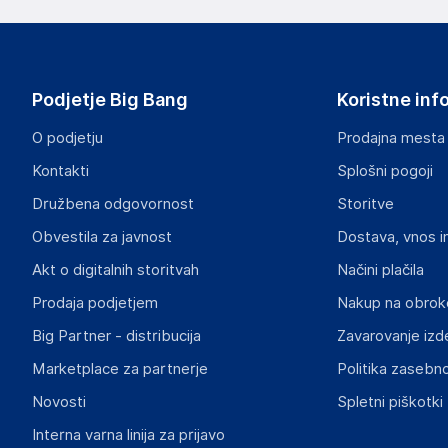
Podjetje Big Bang
Koristne inf
O podjetju
Prodajna mesta
Kontakti
Splošni pogoji
Družbena odgovornost
Storitve
Obvestila za javnost
Dostava, vnos i
Akt o digitalnih storitvah
Načini plačila
Prodaja podjetjem
Nakup na obrok
Big Partner - distribucija
Zavarovanje izd
Marketplace za partnerje
Politika zasebno
Novosti
Spletni piškotki
Interna varna linija za prijavo