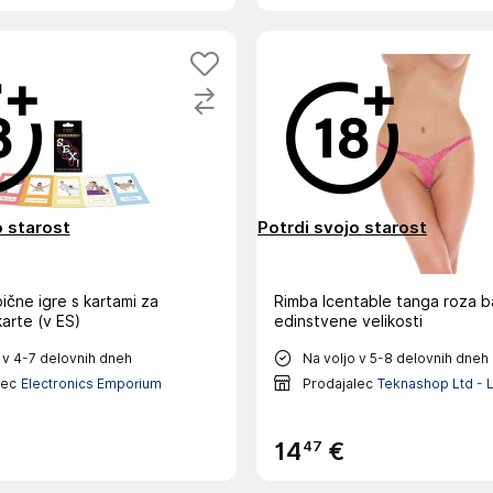
o starost
Potrdi svojo starost
bične igre s kartami za
Rimba lcentable tanga roza b
arte (v ES)
edinstvene velikosti
 v 4-7 delovnih dneh
Na voljo v 5-8 delovnih dneh
lec
Electronics Emporium
Prodajalec
Teknashop Ltd - 
47
14
€