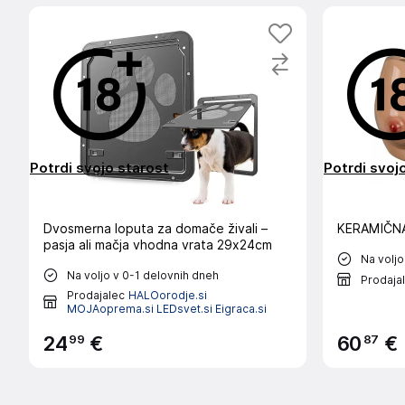
Potrdi svojo starost
Potrdi svoj
Dvosmerna loputa za domače živali –
KERAMIČNA
pasja ali mačja vhodna vrata 29x24cm
Na voljo
Na voljo v 0-1 delovnih dneh
Prodaja
Prodajalec
HALOorodje.si
MOJAoprema.si LEDsvet.si Eigraca.si
99
87
24
€
60
€