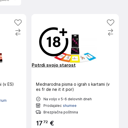
Potrdi svojo starost
i (v ES)
Mednarodna pisma o igrah s kartami (v
es fr de ne it it por)
Na voljo v 5-6 delovnih dneh
rium
Prodajalec
shumee
Brezplačna poštnina
72
17
€