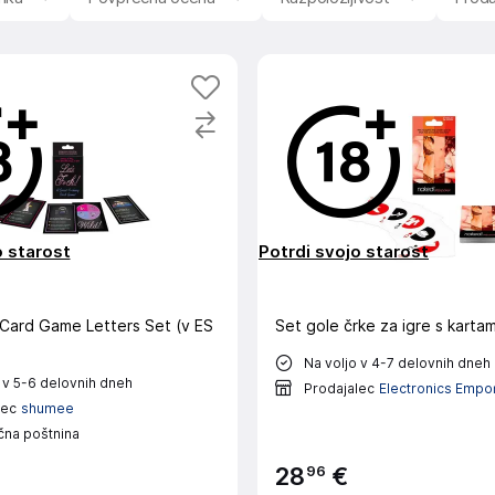
o starost
Potrdi svojo starost
 Card Game Letters Set (v ES
Set gole črke za igre s kartam
Na voljo v 4-7 delovnih dneh
 v 5-6 delovnih dneh
Prodajalec
Electronics Empo
lec
shumee
čna poštnina
96
28
€