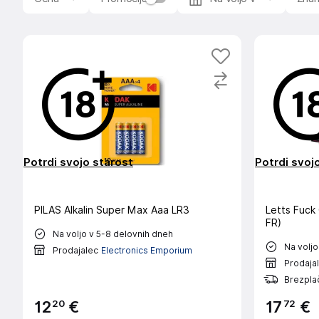
Potrdi svojo starost
Potrdi svoj
PILAS Alkalin Super Max Aaa LR3
Letts Fuck
FR)
Na voljo v 5-8 delovnih dneh
Na voljo
Prodajalec
Electronics Emporium
Prodaja
Brezpla
20
72
12
€
17
€