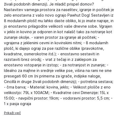
živali podobnih dimenzij). Je mladič prispel domov?
Nastavitev varnega prostora za naselitev, igranje in počitek je
zelo enostavna z vašo novo ograjo Pawhut Dog! Sestavljen iz
8 modularnih plošč mu lahko daste obliko, ki jo imate najraje, in
jo enostavno prilagodite velikosti vaše dnevne sobe. Vgrajen
v jeklo in kovino je odporen in kot nalašč tako za notranje kot
zunanje okolje. - varen prostor za igranje ali počitek; -
vgrajena z jeklenimi cevmi in kovinskimi nitmi; - 8 modularnih
plošč, ki dajejo ograji za pse različne oblike (pravokotne,
kvadratne, osmerokotne itd.); - enostavno sestaviti in
razstaviti brez orodij; - vrat z tečaji in z zaklepom za
enostavno vstopanje in izstop; - za notranjost in zunanje; -
Idealno za majhne in srednje velike pse, višina na rami ne sme
presegati 60 cm (ni primerna za igrače, indijske naloge,
Cincillà in druge živali podobnih dimenzij); - potrebna sestava;
- črna barva; - Material: kovina, jeklo; - Velikost plošče z eno
velikostjo: 79L x 100ACM; - Kvadratne cevi Dimenzije: 15L x
15:00; - navpični prostor: 19cm; - vodoravni prostor: 5,5 cm; -
1 x pasja ograja
Prikaži več