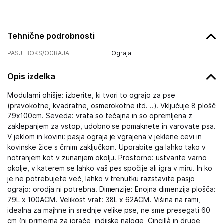
Tehnične podrobnosti
PASJI BOKS/OGRAJA
Ograja
Opis izdelka
Modularni ohišje: izberite, ki tvori to ograjo za pse
(pravokotne, kvadratne, osmerokotne itd. ..). Vključuje 8 plošč
79x100cm. Seveda: vrata so tečajna in so opremljena z
zaklepanjem za vstop, udobno se pomaknete in varovate psa.
V jeklom in kovini: pasja ograja je vgrajena v jeklene cevi in ​​
kovinske žice s črnim zaključkom. Uporabite ga lahko tako v
notranjem kot v zunanjem okolju. Prostorno: ustvarite varno
okolje, v katerem se lahko vaš pes spočije ali igra v miru. In ko
je ne potrebujete več, lahko v trenutku razstavite pasjo
ograjo: orodja ni potrebna. Dimenzije: Enojna dimenzija plošča:
79L x 100ACM. Velikost vrat: 38L x 62ACM. Višina na rami,
idealna za majhne in srednje velike pse, ne sme presegati 60
cm (ni primerna za igrače, indijske naloge, Cincillà in druge