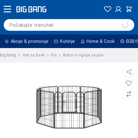
Akcije & promocije
Kuhinje
Home & Cook
B2B
Big Bang
Vse za živali
Psi
Boksi in ograje za pse