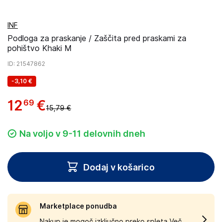
INF
Podloga za praskanje / Zaščita pred praskami za
pohištvo Khaki M
ID
: 21547862
-
3,10 €
12
€
69
15,79 €
Na voljo v 9-11 delovnih dneh
Dodaj v košarico
Marketplace ponudba
Nakup je mogoč izključno preko spleta.
Več