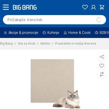
Akcije & promocije
Kuhinje
Home & Cook
B2B
Big Bang
Vse za živali
Mačke
Praskalniki in mačja drevesa