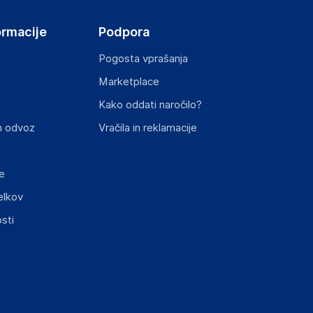
ormacije
Podpora
Pogosta vprašanja
Marketplace
Kako oddati naročilo?
n odvoz
Vračila in reklamacije
e
elkov
sti