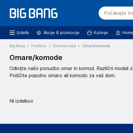
Izdelki
Akcije & promocije
Kuhinje
Home
Big Bang
Pohištvo
Dnevna soba
Omare/komode
Omare/komode
Odkrijte našo ponudbo omar in komod. Različni modeli za 
Poiščite popolno omaro ali komodo za vaš dom.
Ni izdelkov