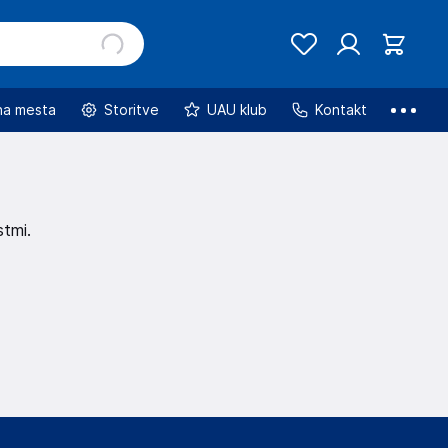
na mesta
Storitve
UAU klub
Kontakt
stmi.