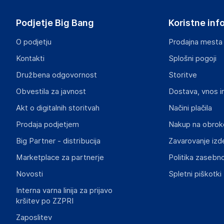
Podjetje Big Bang
Koristne inf
O podjetju
Prodajna mesta
Kontakti
Splošni pogoji
Družbena odgovornost
Storitve
Obvestila za javnost
Dostava, vnos i
Akt o digitalnih storitvah
Načini plačila
Prodaja podjetjem
Nakup na obrok
Big Partner - distribucija
Zavarovanje izd
Marketplace za partnerje
Politika zasebno
Novosti
Spletni piškotki
Interna varna linija za prijavo
kršitev po ZZPRI
Zaposlitev