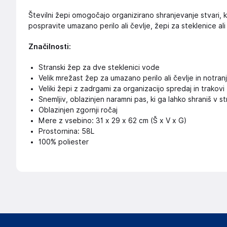
Številni žepi omogočajo organizirano shranjevanje stvari, 
pospravite umazano perilo ali čevlje, žepi za steklenice al
Značilnosti:
Stranski žep za dve steklenici vode
Velik mrežast žep za umazano perilo ali čevlje in notranj
Veliki žepi z zadrgami za organizacijo spredaj in trakov
Snemljiv, oblazinjen naramni pas, ki ga lahko shraniš v s
Oblazinjen zgornji ročaj
Mere z vsebino: 31 x 29 x 62 cm (Š x V x G)
Prostornina: 58L
100% poliester