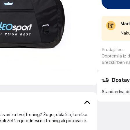
Mar
Naku
Prodajalec
:
Odpremlja iz 
Brezskrben n
Dostav
Standardna d
stvari za tvoj trening? Žogo, oblačila, teniške
li želiš in jo odnesi na trening ali potovanje.