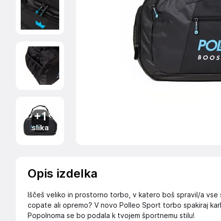
+1
slika
Opis izdelka
Iščeš veliko in prostorno torbo, v katero boš spravil/a vse 
copate ali opremo? V novo Polleo Sport torbo spakiraj karko
Popolnoma se bo podala k tvojem športnemu stilu!