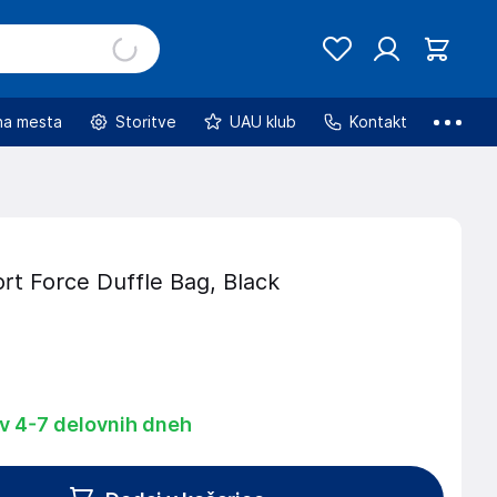
na mesta
Storitve
UAU klub
Kontakt
rt Force Duffle Bag, Black
 v 4-7 delovnih dneh