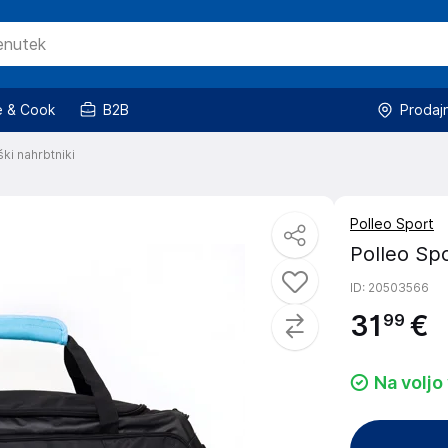
 & Cook
B2B
Prodaj
ki nahrbtniki
Polleo Sport
Polleo Spo
ID
: 20503566
31
€
99
Na voljo