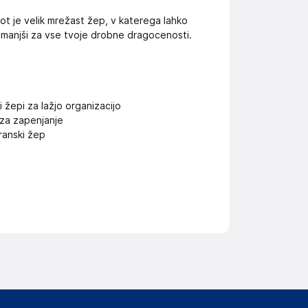
kot je velik mrežast žep, v katerega lahko
i manjši za vse tvoje drobne dragocenosti.
i žepi za lažjo organizacijo
i za zapenjanje
transki žep