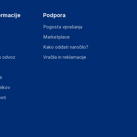
ormacije
Podpora
Pogosta vprašanja
Marketplace
Kako oddati naročilo?
n odvoz
Vračila in reklamacije
e
elkov
sti