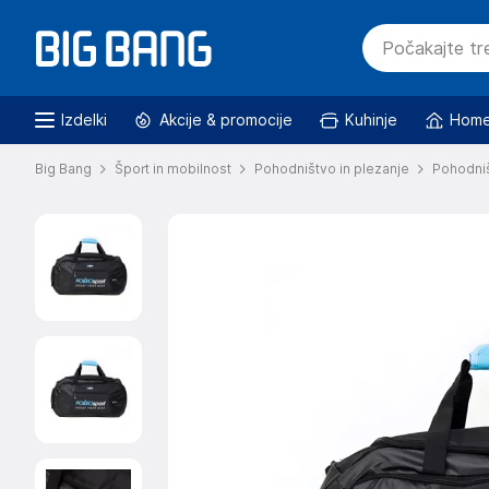
Izdelki
Akcije & promocije
Kuhinje
Home
Big Bang
Šport in mobilnost
Pohodništvo in plezanje
Pohodniš