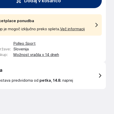
Dodaj v košarico
ketplace ponudba
p je mogoč izključno preko spleta.
Več informacij
Polleo Sport
države
:
Slovenija
akup
:
Možnost vračila v 14 dneh
a
ostava
predvidoma od
petka, 14.8.
naprej