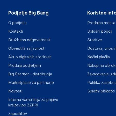
Podjetje Big Bang
Koristne inf
O podjetju
Prodajna mesta
Kontakti
Splošni pogoji
Družbena odgovornost
Storitve
Obvestila za javnost
Dostava, vnos i
Akt o digitalnih storitvah
Načini plačila
Prodaja podjetjem
Nakup na obrok
Big Partner - distribucija
Zavarovanje izd
Marketplace za partnerje
Politika zasebno
Novosti
Spletni piškotki
Interna varna linija za prijavo
kršitev po ZZPRI
Zaposlitev