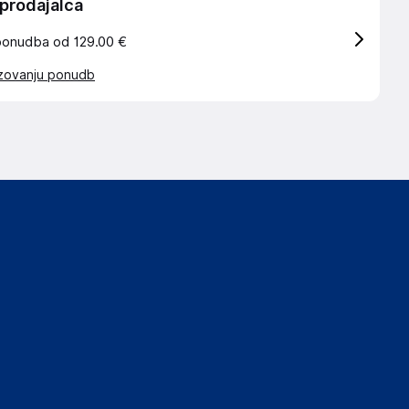
 prodajalca
ponudba od 129.00 €
azovanju ponudb