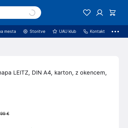
na mesta
Storitve
UAU klub
Kontakt
mapa LEITZ, DIN A4, karton, z okencem,
,99 €