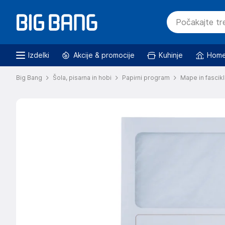
Izdelki
Akcije & promocije
Kuhinje
Home
Big Bang
Šola, pisarna in hobi
Papirni program
Mape in fascikl