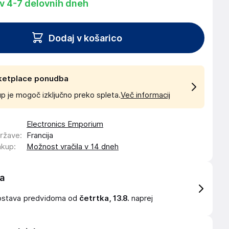
 v 4-7 delovnih dneh
Dodaj v košarico
ketplace ponudba
p je mogoč izključno preko spleta.
Več informacij
Electronics Emporium
države
:
Francija
akup
:
Možnost vračila v 14 dneh
a
ostava
predvidoma od
četrtka, 13.8.
naprej