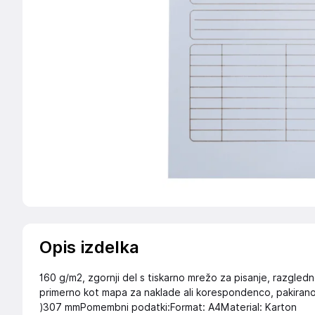
Opis izdelka
160 g/m2, zgornji del s tiskarno mrežo za pisanje, razgled
primerno kot mapa za naklade ali korespondenco, pakiran
)307 mmPomembni podatki:Format: A4Material: Karton