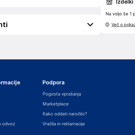
Izdelki
Na voljo še
1 
nti
Več o prik
ov, državo in elektronski naslov) povezane s
ormacije
Podpora
Pogosta vprašanja
Marketplace
st izdelka z zahtevanimi predpisi.
Kako oddati naročilo?
n odvoz
Vračila in reklamacije