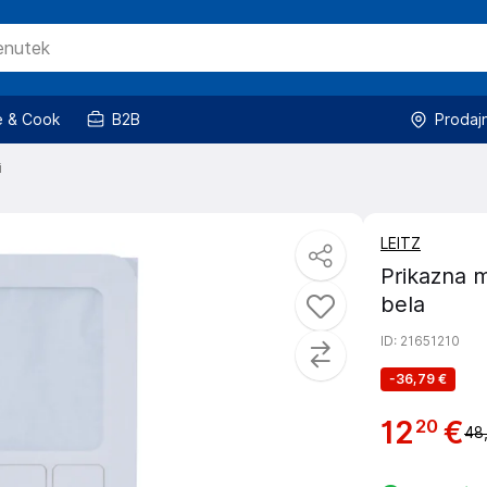
 & Cook
B2B
Prodaj
i
LEITZ
Prikazna 
bela
ID
: 21651210
-
36,79 €
12
€
20
48