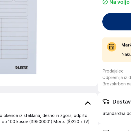
Na voljo
Mar
Naku
Prodajalec
:
Odpremlja iz 
Brezskrben n
Dostav
Standardna d
no okence iz steklana, desno in zgoraj odprto,
o po 100 kosov (39500001) Mere: (Š)220 x (V)