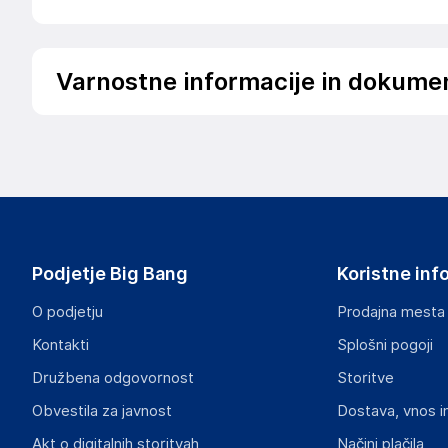
Varnostne informacije in dokume
Podatki o proizvajalcu
Podatki o proizvajalcu vključujejo informacije (naziv, nasl
proizvajalcem izdelka.
Leitz GmbH & Co KG
Siemensstrasse 64, D-70469 Stuttgart
GE
Podjetje Big Bang
Koristne inf
germanyinfo@acco.com
O podjetju
Prodajna mesta
Odgovorna oseba v EU
Kontakti
Splošni pogoji
Gospodarski subjekt s sedežem v EU, ki zagotavlja skladno
Družbena odgovornost
Storitve
LEITZ ACCO Brands GmbH & Co KG
Obvestila za javnost
Dostava, vnos i
Siemensstrasse 64, D-70469 Stuttgart
GE
Akt o digitalnih storitvah
Načini plačila