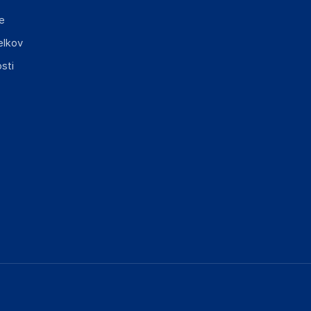
e
elkov
sti