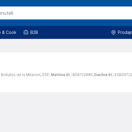
 & Cook
B2B
Prodaj
,
Bollullos de la Mitacion,
ESP,
Matična št.
:
B09722885,
Davčna št.
:
ESB0972