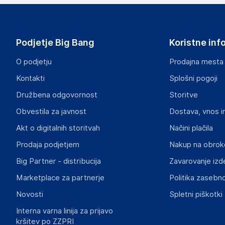
Podjetje Big Bang
Koristne inf
O podjetju
Prodajna mesta
Kontakti
Splošni pogoji
Družbena odgovornost
Storitve
Obvestila za javnost
Dostava, vnos i
Akt o digitalnih storitvah
Načini plačila
Prodaja podjetjem
Nakup na obrok
Big Partner - distribucija
Zavarovanje izd
Marketplace za partnerje
Politika zasebno
Novosti
Spletni piškotki
Interna varna linija za prijavo
kršitev po ZZPRI