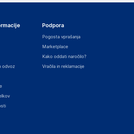
ormacije
Podpora
Pogosta vprašanja
Marketplace
Kako oddati naročilo?
n odvoz
Vračila in reklamacije
e
elkov
sti