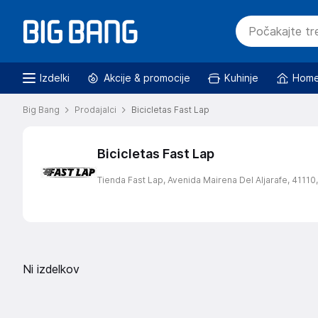
Izdelki
Akcije & promocije
Kuhinje
Home
Big Bang
Prodajalci
Bicicletas Fast Lap
Bicicletas Fast Lap
Tienda Fast Lap,
Avenida Mairena Del Aljarafe,
41110
Ni izdelkov