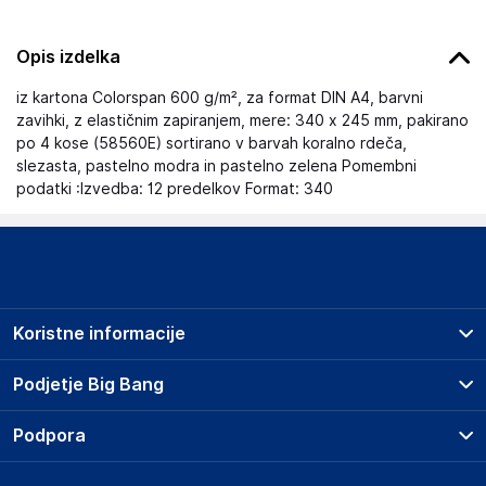
Opis izdelka
iz kartona Colorspan 600 g/m², za format DIN A4, barvni
zavihki, z elastičnim zapiranjem, mere: 340 x 245 mm, pakirano
po 4 kose (58560E) sortirano v barvah koralno rdeča,
slezasta, pastelno modra in pastelno zelena Pomembni
podatki :Izvedba: 12 predelkov Format: 340
Koristne informacije
Prodajna mesta
Podjetje Big Bang
Splošni pogoji
O podjetju
Podpora
Storitve
Kontakti
Dostava, vnos in odvoz
Pogosta vprašanja