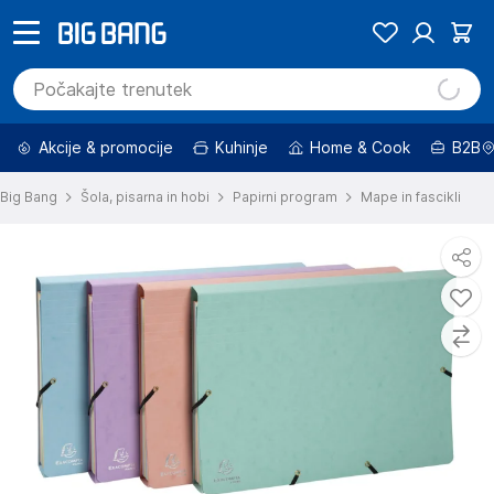
Akcije & promocije
Kuhinje
Home & Cook
B2B
Big Bang
Šola, pisarna in hobi
Papirni program
Mape in fascikli