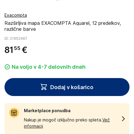
Exacompta
Razširljiva mapa EXACOMPTA Aquarel, 12 predelkov,
različne barve
ID
: 21652467
81
€
55
Na voljo v 4-7 delovnih dneh
Dodaj v košarico
Marketplace ponudba
Nakup je mogoč izključno preko spleta.
Več
informacij