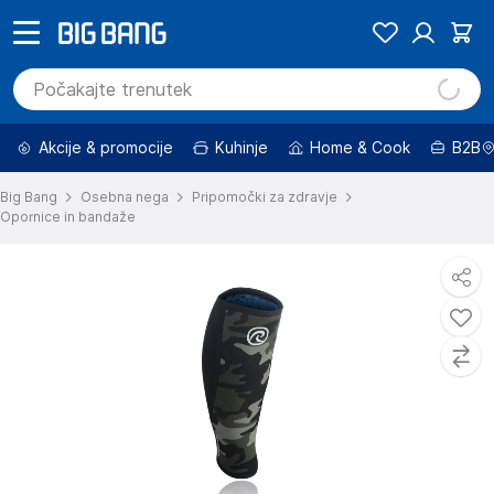
Akcije & promocije
Kuhinje
Home & Cook
B2B
Big Bang
Osebna nega
Pripomočki za zdravje
Opornice in bandaže