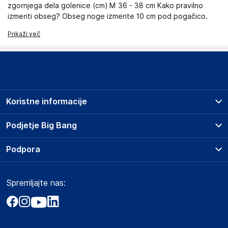
zgornjega dela golenice (cm) M 36 - 38 cm Kako pravilno
izmeriti obseg? Obseg noge izmerite 10 cm pod pogačico.
Prikaži več
Koristne informacije
Prodajna mesta
Podjetje Big Bang
Splošni pogoji
O podjetju
Podpora
Storitve
Kontakti
Dostava, vnos in odvoz
Pogosta vprašanja
Družbena odgovornost
Načini plačila
Spremljajte nas:
Marketplace
Obvestila za javnost
Nakup na obroke
Kako oddati naročilo?
Akt o digitalnih storitvah
Zavarovanje izdelkov
Vračila in reklamacije
Prodaja podjetjem
Politika zasebnosti