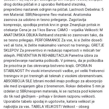
drog dotika piščali in z uporabo Rehband steznika,
preprečimo nastanek odrgnin na piščali. Lastnosti Debelina: 5
mm Material: SBR/Neoprene flex-material. Anatomska
zasnova za udobno in tesno prileganje. Zagotavlja
kompresijo, spodbija pretok krvi in greje Zmanjšuje pritisk in
otekanje Cena je za 1 kos Barva: CAMO - vojaška Velikosti: M
ANATOMSKA OBLIKA Rehband stezniki so zasnovani tako, da
se tesno prilegajo. PERFORMANCE Za vse, ki si želite doseči
več ali tiste, ki želite maksimalno varnost na treningu. GRETJE
SKLEPOV Za preventivo in redukcijo napetosti v mišicah ter
sklepih. PREVENTIVA IN REHABILITACIJA Pametna izbira za
preprečevanje nastanka poškodb. V primeru, da je poškodba
že prisotna je čas okrevanja bistveno krajši. OPORA IN
STABILNOST Pri visoki intenzivnosti vadbe, pri veliki frekvenci
treningov in pri treningih ali tekmah z visokimi obremenitvami.
ABSORBCIJA SILE Izbrani modeli imajo podlogo za absorpcijo
sile med izvajanjem giba z bremenom. Rokav debeline 5 mm je
izdelan iz SBR/neopren materiala, ki se razteza pod kolenom
do tik nad gležnjem - prihaja v širokem razponu velikosti.
Uporabite tabelo spodaj in ugotovite, katera velikost je
najboljša za vas. TABELA VELIKOSTI Velikost - obseg