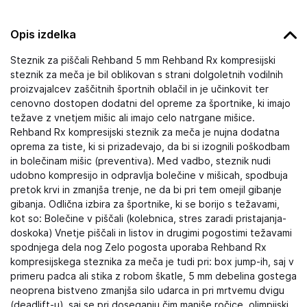
Opis izdelka
Steznik za piščali Rehband 5 mm Rehband Rx kompresijski
steznik za meča je bil oblikovan s strani dolgoletnih vodilnih
proizvajalcev zaščitnih športnih oblačil in je učinkovit ter
cenovno dostopen dodatni del opreme za športnike, ki imajo
težave z vnetjem mišic ali imajo celo natrgane mišice.
Rehband Rx kompresijski steznik za meča je nujna dodatna
oprema za tiste, ki si prizadevajo, da bi si izognili poškodbam
in bolečinam mišic (preventiva). Med vadbo, steznik nudi
udobno kompresijo in odpravlja bolečine v mišicah, spodbuja
pretok krvi in zmanjša trenje, ne da bi pri tem omejil gibanje
gibanja. Odlična izbira za športnike, ki se borijo s težavami,
kot so: Bolečine v piščali (kolebnica, stres zaradi pristajanja-
doskoka) Vnetje piščali in listov in drugimi pogostimi težavami
spodnjega dela nog Zelo pogosta uporaba Rehband Rx
kompresijskega steznika za meča je tudi pri: box jump-ih, saj v
primeru padca ali stika z robom škatle, 5 mm debelina gostega
neoprena bistveno zmanjša silo udarca in pri mrtvemu dvigu
(deadlift-u), saj se pri doseganju čim manjše ročice, olimpijski