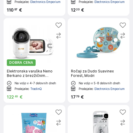
Prodajalec
Electronics Emporium
Prodajalec
Electronics Emporium
110
€
12
€
97
20
DOBRA CENA
Elektronska varuška Neno
Ročaji za Dudo Suavinex
Berkano z brezžičnim
Forest, Modri
sprejemnikom
Na voljo v 4-7 delovnih dneh
Na voljo v 5-8 delovnih dneh
Prodajalec
TradinQ
Prodajalec
Electronics Emporium
122
€
17
€
49
79