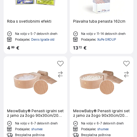
Riba s svetlobnimi efekti
Plavalna tuba penasta 162cm
Na voljo v 5-7 delovnih dneh
Na voljo v 11-14 delovnih dneh
Prodajalec
Denis Igrače old
Prodajalec
XuPe GROUP
4
€
13
€
99
72
MeowBaby® Penasti igralni set
MeowBaby® Penasti igralni set
z jamo za žogo 90x30cm/200
z jamo za žogo 90x30cm/200
žogic 7cm, Igralni set za otroka,
žogic 7cm, Igralni set za otroka,
Na voljo v 6-7 delovnih dneh
Na voljo v 6-7 delovnih dneh
4 elementi, Velvet žamet,
4 elementi, Velvet žamet,
Pesek, Žoge: prozorne
Pesek, Žoge: biserno bela
Prodajalec
shumee
Prodajalec
shumee
Brezplačna poštnina
Brezplačna poštnina