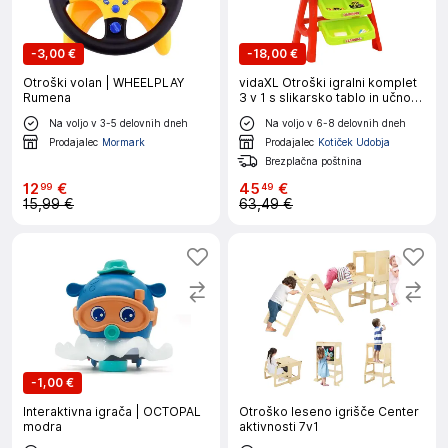
-
3,00 €
-
18,00 €
Otroški volan | WHEELPLAY
vidaXL Otroški igralni komplet
Rumena
3 v 1 s slikarsko tablo in učno
mizo
Na voljo v 3-5 delovnih dneh
Na voljo v 6-8 delovnih dneh
Prodajalec
Mormark
Prodajalec
Kotiček Udobja
Brezplačna poštnina
12
€
45
€
99
49
15,99 €
63,49 €
-
1,00 €
Interaktivna igrača | OCTOPAL
Otroško leseno igrišče Center
modra
aktivnosti 7v1