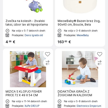
Zvečka na kolesih - živalski
MeowBaby® Bazen brez žog,
taksi, izbor lav ali hipopotama
90x40 cm, Boucle, Bela
Na voljo v 5-7 delovnih dneh
Na voljo v 3-6 delovnih dneh
Prodajalec
Denis Igrače old
Prodajalec
MeowBaby
4
€
163
€
99
00
MIZICA S KLOPJO FISHER
DIDAKTIČNA IGRAČA Z
PRICE 72 X 49 X 54 CM
ŽOGICAMI IN KALDIVOM
Na voljo v 11-14 delovnih dneh
Na voljo v 5-8 delovnih dneh
Prodajalec
XuPe GROUP
Prodajalec
Electronics Emporium