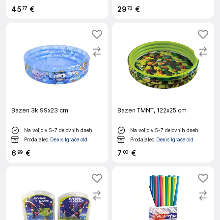
45
€
29
€
77
73
Bazen 3k 99x23 cm
Bazen TMNT, 122x25 cm
Na voljo v 5-7 delovnih dneh
Na voljo v 5-7 delovnih dneh
Prodajalec
Denis Igrače old
Prodajalec
Denis Igrače old
6
€
7
€
99
00