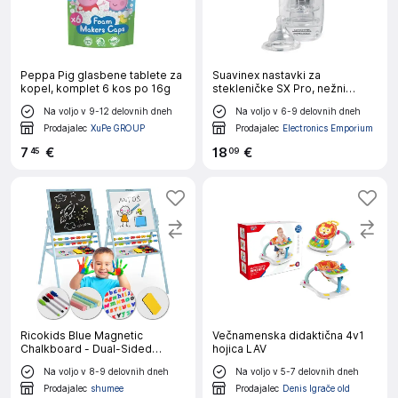
Peppa Pig glasbene tablete za
Suavinex nastavki za
kopel, komplet 6 kos po 16g
stekleničke SX Pro, nežni
pretok +0m, 2 kosa
Na voljo v 9-12 delovnih dneh
Na voljo v 6-9 delovnih dneh
Prodajalec
XuPe GROUP
Prodajalec
Electronics Emporium
7
€
18
€
45
09
Ricokids Blue Magnetic
Večnamenska didaktična 4v1
Chalkboard - Dual-Sided
hojica LAV
Rotating Educational Board for
Na voljo v 8-9 delovnih dneh
Na voljo v 5-7 delovnih dneh
Kids
Prodajalec
shumee
Prodajalec
Denis Igrače old