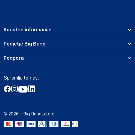
Koristne informacije
Prodajna mesta
Podjetje Big Bang
Splošni pogoji
O podjetju
Podpora
Storitve
Kontakti
Dostava, vnos in odvoz
Pogosta vprašanja
Družbena odgovornost
Načini plačila
Spremljajte nas:
Marketplace
Obvestila za javnost
Nakup na obroke
Kako oddati naročilo?
Akt o digitalnih storitvah
Zavarovanje izdelkov
Vračila in reklamacije
Prodaja podjetjem
Politika zasebnosti
Big Partner - distribucija
Spletni piškotki
© 2026 - Big Bang, d.o.o.
Marketplace za partnerje
Novosti
Interna varna linija za prijavo kršitev po ZZPRI