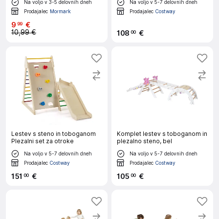
Na voljo v 3-5 delovnih dneh
Na voljo v 5-7 delovnih dneh
Prodajalec
Mormark
Prodajalec
Costway
9
€
99
10,99 €
108
€
00
Lestev s steno in toboganom
Komplet lestev s toboganom in
Plezalni set za otroke
plezalno steno, bel
Na voljo v 5-7 delovnih dneh
Na voljo v 5-7 delovnih dneh
Prodajalec
Costway
Prodajalec
Costway
151
€
105
€
00
00