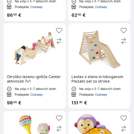
Na voljo v 5-7 delovnih dneh
Na voljo v 5-7 delovnih dneh
Prodajalec
Costway
Prodajalec
Costway
86
€
62
€
00
00
Otroško leseno igrišče Center
Lestev s steno in toboganom
aktivnosti 7v1
Plezalni set za otroke
Na voljo v 5-7 delovnih dneh
Na voljo v 5-7 delovnih dneh
Prodajalec
Costway
Prodajalec
Costway
98
€
151
€
00
00