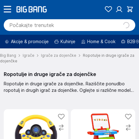
Akcije & promocije
Kuhinje
Home & Cook
B2B
Big Bang
Igrače
Igrače za dojenčke
Ropotulje in druge igrače za
dojenčke
Ropotulje in druge igrače za dojenčke
Ropotulje in druge igrače za dojenčke. Raziščite ponudbo
ropotulj in drugih igrač za dojenčke. Oglejte si različne modele
in izberite najboljšo igračo za vašega malčka.