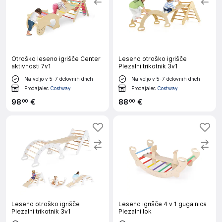
Otroško leseno igrišče Center
Leseno otroško igrišče
aktivnosti 7v1
Plezalni trikotnik 3v1
Na voljo v 5-7 delovnih dneh
Na voljo v 5-7 delovnih dneh
Prodajalec
Costway
Prodajalec
Costway
98
€
88
€
00
00
Leseno otroško igrišče
Leseno igrišče 4 v 1 gugalnica
Plezalni trikotnik 3v1
Plezalni lok