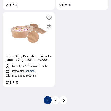
211
€
211
€
91
91
MeowBaby Penasti igralni set z
jamo za žogo 90x30cm/200
žogic 7cm, Igralni set za otroka,
Na voljo v 6-7 delovnih dneh
4 elementi, Velvet žamet,
Pesek, Žoge: pastelno roza,
Prodajalec
shumee
bela,
Brezplačna poštnina
211
€
91
1
2