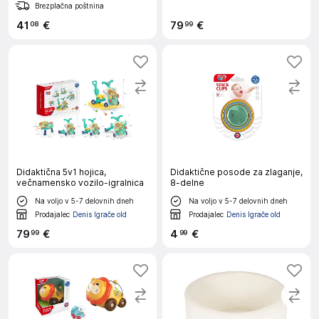
Brezplačna poštnina
41
€
79
€
08
99
Didaktična 5v1 hojica,
Didaktične posode za zlaganje,
večnamensko vozilo-igralnica
8-delne
Na voljo v 5-7 delovnih dneh
Na voljo v 5-7 delovnih dneh
Prodajalec
Denis Igrače old
Prodajalec
Denis Igrače old
79
€
4
€
99
99