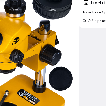
Izdelki
Na voljo še
1 
Več o prik