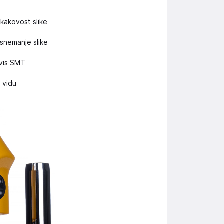
 kakovost slike
 snemanje slike
rvis SMT
e vidu