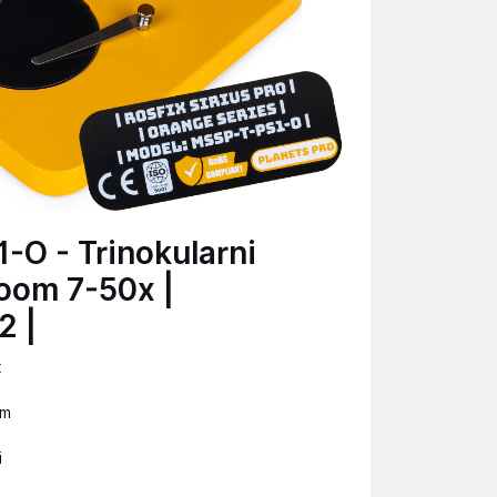
-O - Trinokularni
oom 7-50x |
2 |
x
mm
i