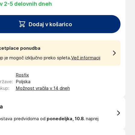
 v 2-5 delovnih dneh
Dodaj v košarico
ketplace ponudba
p je mogoč izključno preko spleta.
Več informacij
Rosfix
države
:
Poljska
akup
:
Možnost vračila v 14 dneh
a
ostava
predvidoma od
ponedeljka, 10.8.
naprej