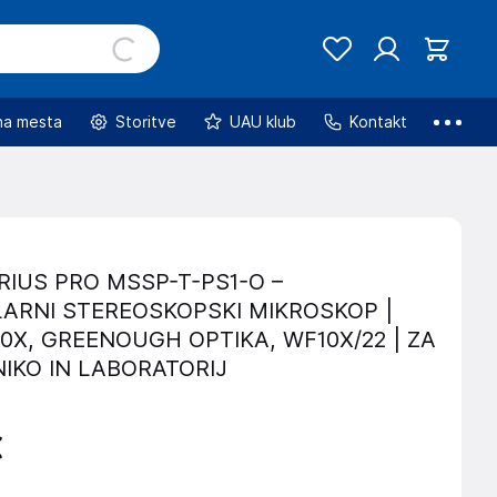
na mesta
Storitve
UAU klub
Kontakt
IRIUS PRO MSSP-T-PS1-O –
ARNI STEREOSKOPSKI MIKROSKOP |
0X, GREENOUGH OPTIKA, WF10X/22 | ZA
IKO IN LABORATORIJ
€