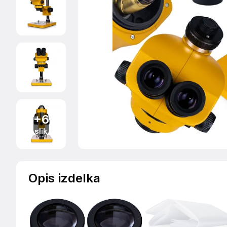
+6
slik
Opis izdelka