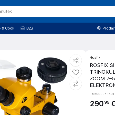
 & Cook
B2B
Prodaj
Rosfix
ROSFIX S
TRINOKUL
ZOOM 7–5
ELEKTRON
ID
: 5000068601
290
99