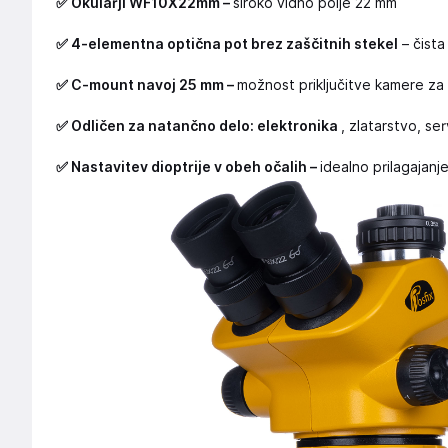
✅ Okularji WF10X22mm –
široko vidno polje 22 mm
✅ 4-elementna optična pot brez zaščitnih stekel
– čista
✅ C-mount navoj 25 mm –
možnost priključitve kamere za
✅ Odličen za natančno delo: elektronika
, zlatarstvo, se
✅ Nastavitev dioptrije v obeh očalih –
idealno prilagajanj