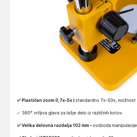
✅ Plastičen zoom 0,7x–5x (
standardno 7x–50x, možnost r
✅ 360° vrtljiva glava za lažje delo iz različnih kotov
✅ Velika delovna razdalja 102 mm –
svoboda manipulacij