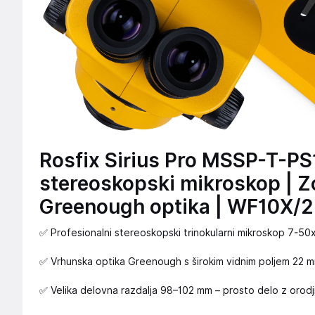
Rosfix Sirius Pro MSSP-T-PS1
stereoskopski mikroskop | Z
Greenough optika | WF10X/2
✅ Profesionalni stereoskopski trinokularni mikroskop 7-50
✅ Vrhunska optika Greenough s širokim vidnim poljem 22 
✅ Velika delovna razdalja 98–102 mm – prosto delo z orodj