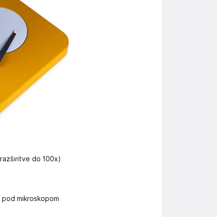
azširitve do 100x)
e pod mikroskopom