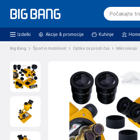
Izdelki
Akcije & promocije
Kuhinje
Home
Big Bang
Šport in mobilnost
Optika za prosti čas
Mikroskopi