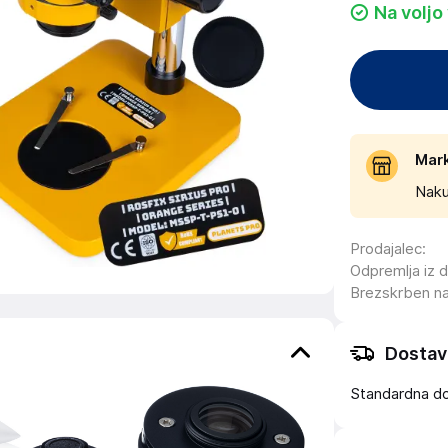
Na voljo
Mar
Naku
Prodajalec
:
Odpremlja iz 
Brezskrben n
Dostav
Standardna d