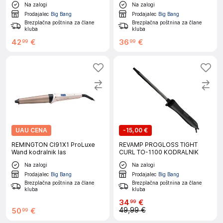
Na zalogi
Na zalogi
Prodajalec
Big Bang
Prodajalec
Big Bang
Brezplačna poštnina za člane
Brezplačna poštnina za člane
kluba
kluba
42
€
36
€
99
99
UAU CENA
-
15,00 €
REMINGTON CI91X1 ProLuxe
REVAMP PROGLOSS TIGHT
Wand kodralnik las
CURL TO-1100 KODRALNIK
Na zalogi
Na zalogi
Prodajalec
Big Bang
Prodajalec
Big Bang
Brezplačna poštnina za člane
Brezplačna poštnina za člane
kluba
kluba
34
€
99
49,99 €
50
€
99