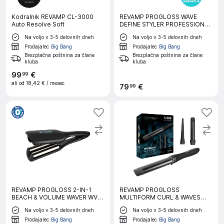
Kodralnik REVAMP CL-3000
REVAMP PROGLOSS WAVE
Auto Resolve Soft
DEFINE STYLER PROFESSIONAL
WV-1750 kodralnik za lase
Na voljo v 3-5 delovnih dneh
Na voljo v 3-5 delovnih dneh
Prodajalec
Big Bang
Prodajalec
Big Bang
Brezplačna poštnina za člane
Brezplačna poštnina za člane
kluba
kluba
99
€
99
ali od
18,42 €
/ mesec
79
€
99
REVAMP PROGLOSS 2-IN-1
REVAMP PROGLOSS
BEACH & VOLUME WAVER WV-
MULTIFORM CURL & WAVES
3000 kodralnik za lase
3IN1 WD-1500 oblikovalnik las
Na voljo v 3-5 delovnih dneh
Na voljo v 3-5 delovnih dneh
Prodajalec
Big Bang
Prodajalec
Big Bang