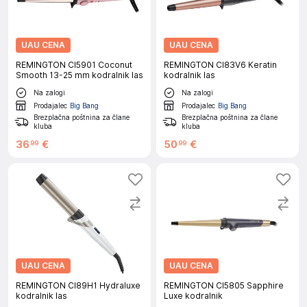
UAU CENA
UAU CENA
REMINGTON CI5901 Coconut
REMINGTON CI83V6 Keratin
Smooth 13-25 mm kodralnik las
kodralnik las
Na zalogi
Na zalogi
Prodajalec
Big Bang
Prodajalec
Big Bang
Brezplačna poštnina za člane
Brezplačna poštnina za člane
kluba
kluba
36
€
50
€
99
99
UAU CENA
UAU CENA
REMINGTON CI89H1 Hydraluxe
REMINGTON CI5805 Sapphire
kodralnik las
Luxe kodralnik