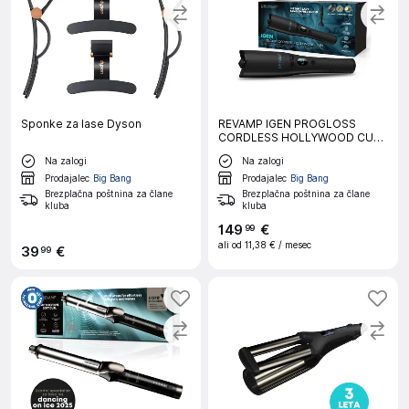
Sponke za lase Dyson
REVAMP IGEN PROGLOSS
CORDLESS HOLLYWOOD CURL
brezžični kodralnik za lase
Na zalogi
Na zalogi
Prodajalec
Big Bang
Prodajalec
Big Bang
Brezplačna poštnina za člane
Brezplačna poštnina za člane
kluba
kluba
149
€
99
ali od
11,38 €
/ mesec
39
€
99