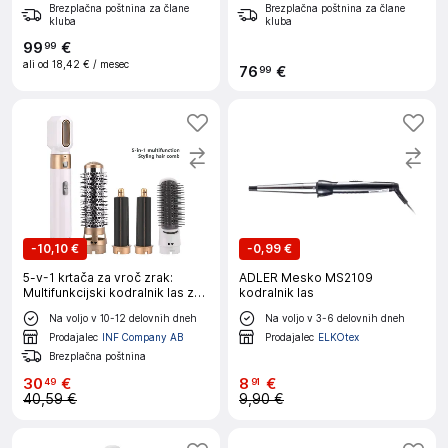
Brezplačna poštnina za člane
Brezplačna poštnina za člane
kluba
kluba
99
€
99
ali od
18,42 €
/ mesec
76
€
99
-
10,10 €
-
0,99 €
5-v-1 krtača za vroč zrak:
ADLER Mesko MS2109
Multifunkcijski kodralnik las z
kodralnik las
nastavljivo temperaturo White
Na voljo v 10-12 delovnih dneh
Na voljo v 3-6 delovnih dneh
Prodajalec
INF Company AB
Prodajalec
ELKOtex
Brezplačna poštnina
30
€
8
€
49
91
40,59 €
9,90 €