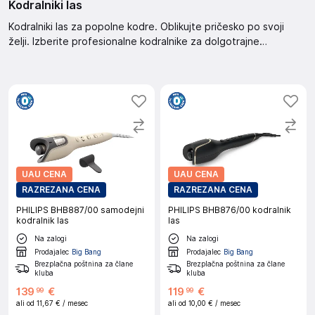
Kodralniki las
Kodralniki las za popolne kodre. Oblikujte pričesko po svoji
želji. Izberite profesionalne kodralnike za dolgotrajne
rezultate. Ustvarite čudovite kodre enostavno in hitro ter
bodite vedno videti odlično.
UAU CENA
UAU CENA
RAZREZANA CENA
RAZREZANA CENA
PHILIPS BHB887/00 samodejni
PHILIPS BHB876/00 kodralnik
kodralnik las
las
Na zalogi
Na zalogi
Prodajalec
Big Bang
Prodajalec
Big Bang
Brezplačna poštnina za člane
Brezplačna poštnina za člane
kluba
kluba
139
€
119
€
99
99
ali od
11,67 €
/ mesec
ali od
10,00 €
/ mesec