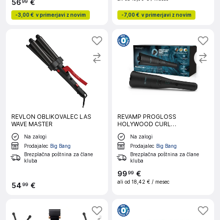
56
€
99
-
3,00 €
v primerjavi z novim
-
7,00 €
v primerjavi z novim
REVLON OBLIKOVALEC LAS
REVAMP PROGLOSS
WAVE MASTER
HOLYWOOD CURL
AUTOCURLER CL-2000
Na zalogi
Na zalogi
KODRALNIK ZA LASE
Prodajalec
Big Bang
Prodajalec
Big Bang
Brezplačna poštnina za člane
Brezplačna poštnina za člane
kluba
kluba
99
€
99
ali od
18,42 €
/ mesec
54
€
99