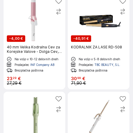
-
4,00 €
-
40,91 €
40 mm Velika Kodralna Cev za
KODRALNIK ZA LASE RD-508
Korejske Valove - Dolga Cev,
Nastavljiva Toplota Pink
Na voljo v 10-12 delovnih dneh
Na voljo v 5-8 delovnih dneh
Prodajalec
INF Company AB
Prodajalec
TBC BEAUTY, S.L.
Brezplačna poštnina
Brezplačna poštnina
23
€
30
€
29
99
27,29 €
71,90 €