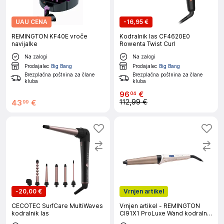
UAU CENA
-
16,95 €
REMINGTON KF40E vroče
Kodralnik las CF4620E0
navijalke
Rowenta Twist Curl
Na zalogi
Na zalogi
Prodajalec
Big Bang
Prodajalec
Big Bang
Brezplačna poštnina za člane
Brezplačna poštnina za člane
kluba
kluba
96
€
04
112,99 €
43
€
99
-
20,00 €
Vrnjen artikel
CECOTEC SurfCare MultiWaves
Vrnjen artikel - REMINGTON
kodralnik las
CI91X1 ProLuxe Wand kodralnik
las