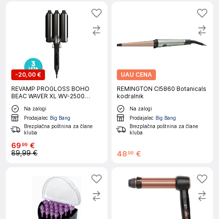
-
20,00 €
UAU CENA
REVAMP PROGLOSS BOHO
REMINGTON CI5860 Botanicals
BEAC WAVER XL WV-2500
kodralnik
KODRALNIK ZA LASE
Na zalogi
Na zalogi
Prodajalec
Big Bang
Prodajalec
Big Bang
Brezplačna poštnina za člane
Brezplačna poštnina za člane
kluba
kluba
69
€
99
89,99 €
48
€
99