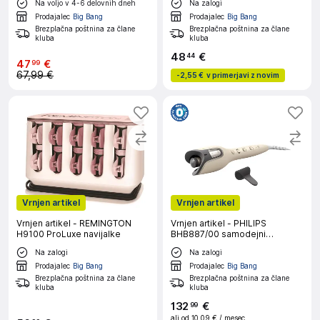
Na voljo v 4-6 delovnih dneh
Na zalogi
Prodajalec
Big Bang
Prodajalec
Big Bang
Brezplačna poštnina za člane
Brezplačna poštnina za člane
kluba
kluba
48
€
44
47
€
99
67,99 €
-
2,55 €
v primerjavi z novim
Vrnjen artikel
Vrnjen artikel
Vrnjen artikel - REMINGTON
Vrnjen artikel - PHILIPS
H9100 ProLuxe navijalke
BHB887/00 samodejni
kodralnik las
Na zalogi
Na zalogi
Prodajalec
Big Bang
Prodajalec
Big Bang
Brezplačna poštnina za člane
Brezplačna poštnina za člane
kluba
kluba
132
€
99
ali od
10,09 €
/ mesec