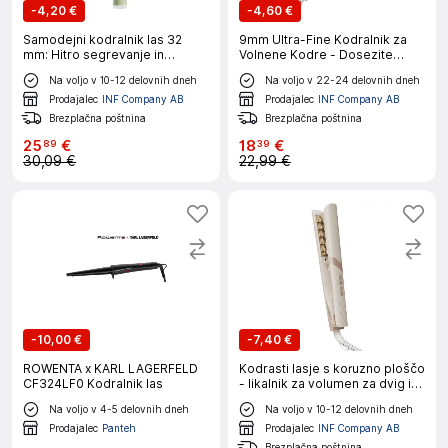
-
4,20 €
-
4,60 €
Samodejni kodralnik las 32
9mm Ultra-Fine Kodralnik za
mm: Hitro segrevanje in
Volnene Kodre - Dosezite
lahkotni valovi Green
Popolne Retro Kodre
Na voljo v 10-12 delovnih dneh
Na voljo v 22-24 delovnih dneh
Prodajalec
INF Company AB
Prodajalec
INF Company AB
Brezplačna poštnina
Brezplačna poštnina
25
€
18
€
89
39
30,09 €
22,99 €
-
10,00 €
-
7,40 €
ROWENTA x KARL LAGERFELD
Kodrasti lasje s koruzno ploščo
CF324LF0 Kodralnik las
- likalnik za volumen za dvig in
oblikovanje Beige
Na voljo v 4-5 delovnih dneh
Na voljo v 10-12 delovnih dneh
Prodajalec
Panteh
Prodajalec
INF Company AB
Brezplačna poštnina