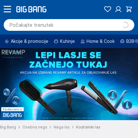
Akcije & promocije
Kuhinje
Home & Cook
B2B
Big Bang
Osebna nega
Nega las
Kodralniki las