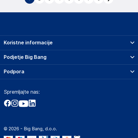
Koristne informacije
Prodajna mesta
Podjetje Big Bang
Splošni pogoji
O podjetju
Podpora
Storitve
Kontakti
Dostava, vnos in odvoz
Pogosta vprašanja
Družbena odgovornost
Načini plačila
Spremljajte nas:
Marketplace
Obvestila za javnost
Nakup na obroke
Kako oddati naročilo?
Akt o digitalnih storitvah
Zavarovanje izdelkov
Vračila in reklamacije
Prodaja podjetjem
Politika zasebnosti
Big Partner - distribucija
Spletni piškotki
© 2026 - Big Bang, d.o.o.
Marketplace za partnerje
Novosti