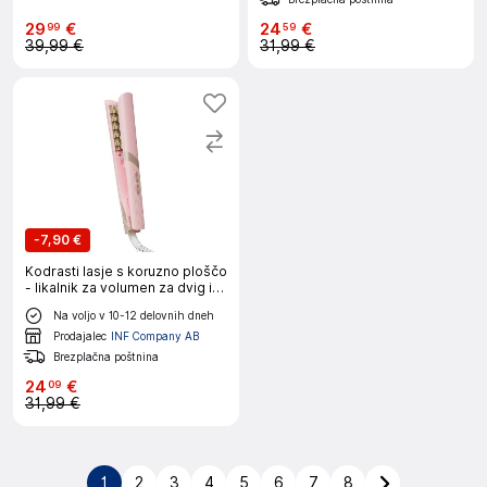
29
€
24
€
99
59
39,99 €
31,99 €
-
7,90 €
Kodrasti lasje s koruzno ploščo
- likalnik za volumen za dvig in
oblikovanje Pink
Na voljo v 10-12 delovnih dneh
Prodajalec
INF Company AB
Brezplačna poštnina
24
€
09
31,99 €
1
2
3
4
5
6
7
8