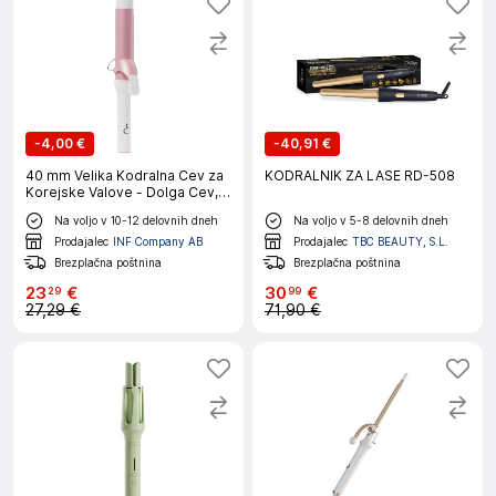
-
4,00 €
-
40,91 €
40 mm Velika Kodralna Cev za
KODRALNIK ZA LASE RD-508
Korejske Valove - Dolga Cev,
Nastavljiva Toplota Pink
Na voljo v 10-12 delovnih dneh
Na voljo v 5-8 delovnih dneh
Prodajalec
INF Company AB
Prodajalec
TBC BEAUTY, S.L.
Brezplačna poštnina
Brezplačna poštnina
23
€
30
€
29
99
27,29 €
71,90 €