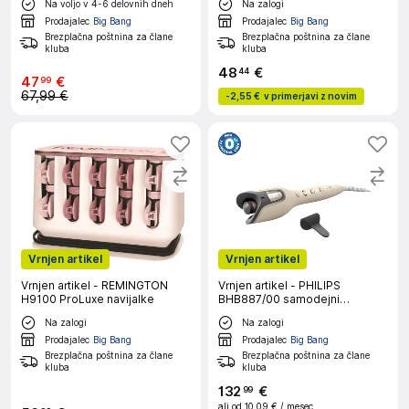
Na voljo v 4-6 delovnih dneh
Na zalogi
Prodajalec
Big Bang
Prodajalec
Big Bang
Brezplačna poštnina za člane
Brezplačna poštnina za člane
kluba
kluba
48
€
44
47
€
99
67,99 €
-
2,55 €
v primerjavi z novim
Vrnjen artikel
Vrnjen artikel
Vrnjen artikel - REMINGTON
Vrnjen artikel - PHILIPS
H9100 ProLuxe navijalke
BHB887/00 samodejni
kodralnik las
Na zalogi
Na zalogi
Prodajalec
Big Bang
Prodajalec
Big Bang
Brezplačna poštnina za člane
Brezplačna poštnina za člane
kluba
kluba
132
€
99
ali od
10,09 €
/ mesec