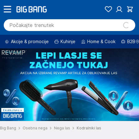
Akcije & promocije
Kuhinje
Home & Cook
B2B
Big Bang
Osebna nega
Nega las
Kodralniki las