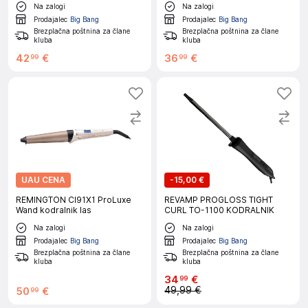
Na zalogi
Na zalogi
Prodajalec
Big Bang
Prodajalec
Big Bang
Brezplačna poštnina za člane
Brezplačna poštnina za člane
kluba
kluba
42
€
36
€
99
99
UAU CENA
-
15,00 €
REMINGTON CI91X1 ProLuxe
REVAMP PROGLOSS TIGHT
Wand kodralnik las
CURL TO-1100 KODRALNIK
Na zalogi
Na zalogi
Prodajalec
Big Bang
Prodajalec
Big Bang
Brezplačna poštnina za člane
Brezplačna poštnina za člane
kluba
kluba
34
€
99
49,99 €
50
€
99