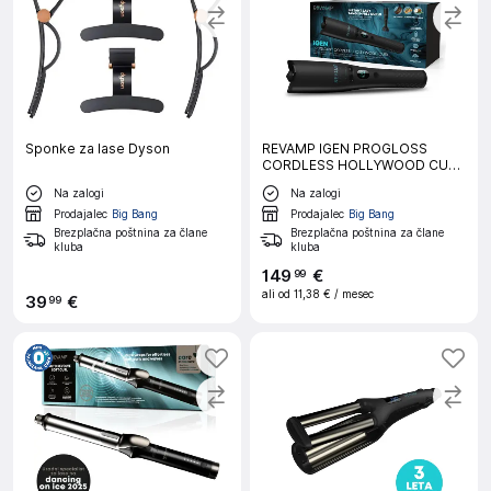
Sponke za lase Dyson
REVAMP IGEN PROGLOSS
CORDLESS HOLLYWOOD CURL
brezžični kodralnik za lase
Na zalogi
Na zalogi
Prodajalec
Big Bang
Prodajalec
Big Bang
Brezplačna poštnina za člane
Brezplačna poštnina za člane
kluba
kluba
149
€
99
ali od
11,38 €
/ mesec
39
€
99