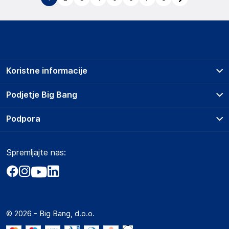
Koristne informacije
Prodajna mesta
Podjetje Big Bang
Splošni pogoji
O podjetju
Podpora
Storitve
Kontakti
Dostava, vnos in odvoz
Pogosta vprašanja
Družbena odgovornost
Načini plačila
Spremljajte nas:
Marketplace
Obvestila za javnost
Nakup na obroke
Kako oddati naročilo?
Akt o digitalnih storitvah
Zavarovanje izdelkov
Vračila in reklamacije
Prodaja podjetjem
Politika zasebnosti
Big Partner - distribucija
Spletni piškotki
© 2026 - Big Bang, d.o.o.
Marketplace za partnerje
Novosti