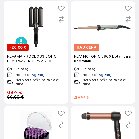
-
20,00 €
UAU CENA
REVAMP PROGLOSS BOHO
REMINGTON CI5860 Botanicals
BEAC WAVER XL WV-2500
kodralnik
KODRALNIK ZA LASE
Na zalogi
Na zalogi
Prodajalec
Big Bang
Prodajalec
Big Bang
Brezplačna poštnina za člane
Brezplačna poštnina za člane
kluba
kluba
69
€
99
89,99 €
48
€
99