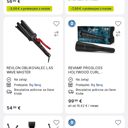
56
€
99
-
3,00 €
v primerjavi z novim
-
7,00 €
v primerjavi z novim
REVLON OBLIKOVALEC LAS
REVAMP PROGLOSS
WAVE MASTER
HOLYWOOD CURL
AUTOCURLER CL-2000
Na zalogi
Na zalogi
KODRALNIK ZA LASE
Prodajalec
Big Bang
Prodajalec
Big Bang
Brezplačna poštnina za člane
Brezplačna poštnina za člane
kluba
kluba
99
€
99
ali od
18,42 €
/ mesec
54
€
99