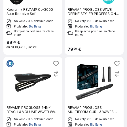
Kodralnik REVAMP CL-3000
REVAMP PROGLOSS WAVE
Auto Resolve Soft
DEFINE STYLER PROFESSIONAL
WV-1750 kodralnik za lase
Na voljo v 3-5 delovnih dneh
Na voljo v 3-5 delovnih dneh
Prodajalec
Big Bang
Prodajalec
Big Bang
Brezplačna poštnina za člane
Brezplačna poštnina za člane
kluba
kluba
99
€
99
ali od
18,42 €
/ mesec
79
€
99
REVAMP PROGLOSS 2-IN-1
REVAMP PROGLOSS
BEACH & VOLUME WAVER WV-
MULTIFORM CURL & WAVES
3000 kodralnik za lase
3IN1 WD-1500 oblikovalnik las
Na voljo v 3-5 delovnih dneh
Na voljo v 3-5 delovnih dneh
Prodajalec
Big Bang
Prodajalec
Big Bang