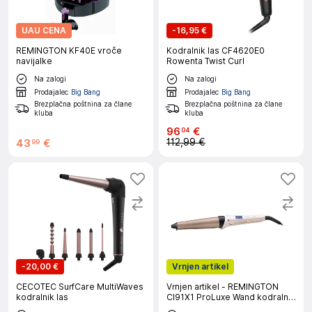
UAU CENA
-
16,95 €
REMINGTON KF40E vroče
Kodralnik las CF4620E0
navijalke
Rowenta Twist Curl
Na zalogi
Na zalogi
Prodajalec
Big Bang
Prodajalec
Big Bang
Brezplačna poštnina za člane
Brezplačna poštnina za člane
kluba
kluba
96
€
04
112,99 €
43
€
99
-
20,00 €
Vrnjen artikel
CECOTEC SurfCare MultiWaves
Vrnjen artikel - REMINGTON
kodralnik las
CI91X1 ProLuxe Wand kodralnik
las