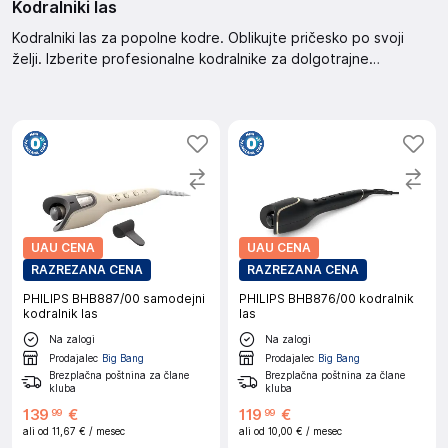
Kodralniki las
Kodralniki las za popolne kodre. Oblikujte pričesko po svoji
želji. Izberite profesionalne kodralnike za dolgotrajne
rezultate. Ustvarite čudovite kodre enostavno in hitro ter
bodite vedno videti odlično.
UAU CENA
UAU CENA
RAZREZANA CENA
RAZREZANA CENA
PHILIPS BHB887/00 samodejni
PHILIPS BHB876/00 kodralnik
kodralnik las
las
Na zalogi
Na zalogi
Prodajalec
Big Bang
Prodajalec
Big Bang
Brezplačna poštnina za člane
Brezplačna poštnina za člane
kluba
kluba
139
€
119
€
99
99
ali od
11,67 €
/ mesec
ali od
10,00 €
/ mesec