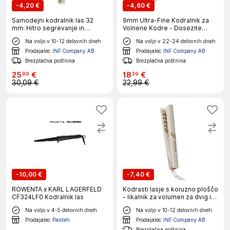
-
4,20 €
-
4,60 €
Samodejni kodralnik las 32
9mm Ultra-Fine Kodralnik za
mm: Hitro segrevanje in
Volnene Kodre - Dosezite
lahkotni valovi Green
Popolne Retro Kodre
Na voljo v 10-12 delovnih dneh
Na voljo v 22-24 delovnih dneh
Prodajalec
INF Company AB
Prodajalec
INF Company AB
Brezplačna poštnina
Brezplačna poštnina
25
€
18
€
89
39
30,09 €
22,99 €
-
10,00 €
-
7,40 €
ROWENTA x KARL LAGERFELD
Kodrasti lasje s koruzno ploščo
CF324LF0 Kodralnik las
- likalnik za volumen za dvig in
oblikovanje Beige
Na voljo v 4-5 delovnih dneh
Na voljo v 10-12 delovnih dneh
Prodajalec
Panteh
Prodajalec
INF Company AB
Brezplačna poštnina