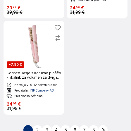
29
€
24
€
99
59
39,99 €
31,99 €
-
7,90 €
Kodrasti lasje s koruzno ploščo
- likalnik za volumen za dvig in
oblikovanje Pink
Na voljo v 10-12 delovnih dneh
Prodajalec
INF Company AB
Brezplačna poštnina
24
€
09
31,99 €
1
2
3
4
5
6
7
8