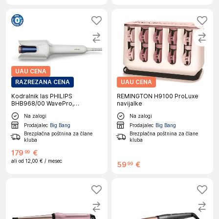
UAU CENA
RAZREZANA CENA
UAU CENA
Kodralnik las PHILIPS
REMINGTON H9100 ProLuxe
BHB968/00 WavePro,
navijalke
samodejni
Na zalogi
Na zalogi
Prodajalec
Big Bang
Prodajalec
Big Bang
Brezplačna poštnina za člane
Brezplačna poštnina za člane
kluba
kluba
179
€
99
ali od
12,00 €
/ mesec
59
€
99