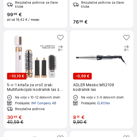
Brezplačna poštnina za člane
Brezplačna poštnina za člane
kluba
kluba
99
€
99
ali od
18,42 €
/ mesec
76
€
99
-
10,10 €
-
0,99 €
5-v-1 krtača za vroč zrak:
ADLER Mesko MS2109
Multifunkcijski kodralnik las z
kodralnik las
nastavljivo temperaturo White
Na voljo v 10-12 delovnih dneh
Na voljo v 3-6 delovnih dneh
Prodajalec
INF Company AB
Prodajalec
ELKOtex
Brezplačna poštnina
30
€
8
€
49
91
40,59 €
9,90 €