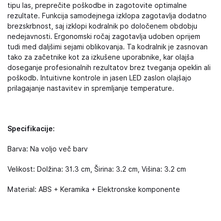
tipu las, preprečite poškodbe in zagotovite optimalne
rezultate. Funkcija samodejnega izklopa zagotavlja dodatno
brezskrbnost, saj izklopi kodralnik po določenem obdobju
nedejavnosti. Ergonomski ročaj zagotavlja udoben oprijem
tudi med daljšimi sejami oblikovanja. Ta kodralnik je zasnovan
tako za začetnike kot za izkušene uporabnike, kar olajša
doseganje profesionalnih rezultatov brez tveganja opeklin ali
poškodb. Intuitivne kontrole in jasen LED zaslon olajšajo
prilagajanje nastavitev in spremljanje temperature.
Specifikacije:
Barva: Na voljo več barv
Velikost: Dolžina: 31.3 cm, Širina: 3.2 cm, Višina: 3.2 cm
Material: ABS + Keramika + Elektronske komponente