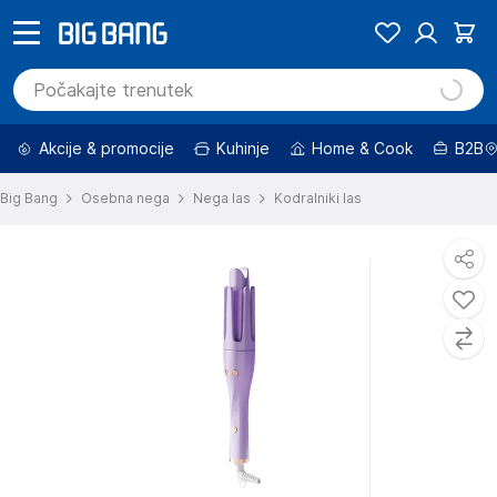
Akcije & promocije
Kuhinje
Home & Cook
B2B
Big Bang
Osebna nega
Nega las
Kodralniki las