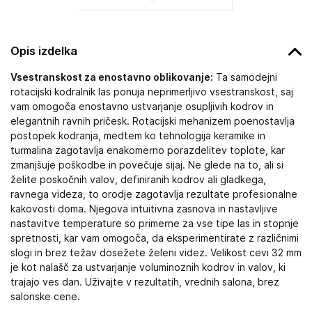
Opis izdelka
Vsestranskost za enostavno oblikovanje:
Ta samodejni
rotacijski kodralnik las ponuja neprimerljivo vsestranskost, saj
vam omogoča enostavno ustvarjanje osupljivih kodrov in
elegantnih ravnih pričesk. Rotacijski mehanizem poenostavlja
postopek kodranja, medtem ko tehnologija keramike in
turmalina zagotavlja enakomerno porazdelitev toplote, kar
zmanjšuje poškodbe in povečuje sijaj. Ne glede na to, ali si
želite poskočnih valov, definiranih kodrov ali gladkega,
ravnega videza, to orodje zagotavlja rezultate profesionalne
kakovosti doma. Njegova intuitivna zasnova in nastavljive
nastavitve temperature so primerne za vse tipe las in stopnje
spretnosti, kar vam omogoča, da eksperimentirate z različnimi
slogi in brez težav dosežete želeni videz. Velikost cevi 32 mm
je kot nalašč za ustvarjanje voluminoznih kodrov in valov, ki
trajajo ves dan. Uživajte v rezultatih, vrednih salona, brez
salonske cene.