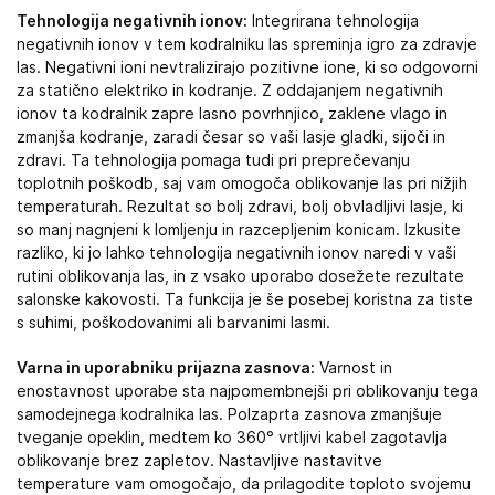
Tehnologija negativnih ionov:
Integrirana tehnologija
negativnih ionov v tem kodralniku las spreminja igro za zdravje
las. Negativni ioni nevtralizirajo pozitivne ione, ki so odgovorni
za statično elektriko in kodranje. Z oddajanjem negativnih
ionov ta kodralnik zapre lasno povrhnjico, zaklene vlago in
zmanjša kodranje, zaradi česar so vaši lasje gladki, sijoči in
zdravi. Ta tehnologija pomaga tudi pri preprečevanju
toplotnih poškodb, saj vam omogoča oblikovanje las pri nižjih
temperaturah. Rezultat so bolj zdravi, bolj obvladljivi lasje, ki
so manj nagnjeni k lomljenju in razcepljenim konicam. Izkusite
razliko, ki jo lahko tehnologija negativnih ionov naredi v vaši
rutini oblikovanja las, in z vsako uporabo dosežete rezultate
salonske kakovosti. Ta funkcija je še posebej koristna za tiste
s suhimi, poškodovanimi ali barvanimi lasmi.
Varna in uporabniku prijazna zasnova:
Varnost in
enostavnost uporabe sta najpomembnejši pri oblikovanju tega
samodejnega kodralnika las. Polzaprta zasnova zmanjšuje
tveganje opeklin, medtem ko 360° vrtljivi kabel zagotavlja
oblikovanje brez zapletov. Nastavljive nastavitve
temperature vam omogočajo, da prilagodite toploto svojemu